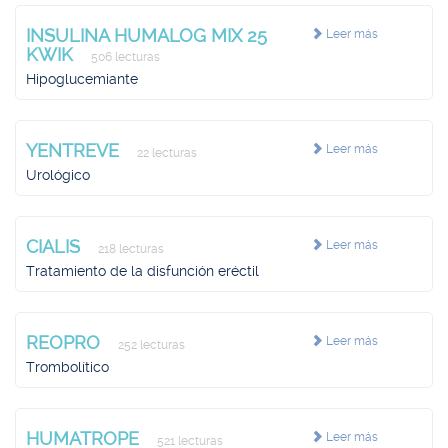
INSULINA HUMALOG MIX 25
Leer más
KWIK
506 lecturas
Hipoglucemiante
YENTREVE
Leer más
22 lecturas
Urológico
CIALIS
Leer más
218 lecturas
Tratamiento de la disfunción eréctil
REOPRO
Leer más
252 lecturas
Trombolítico
HUMATROPE
Leer más
521 lecturas