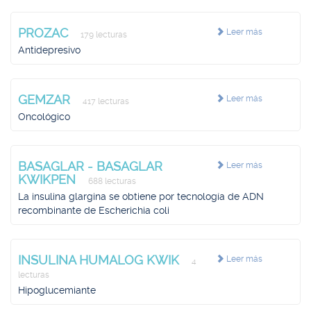
PROZAC
Leer más
179 lecturas
Antidepresivo
GEMZAR
Leer más
417 lecturas
Oncológico
BASAGLAR - BASAGLAR
Leer más
KWIKPEN
688 lecturas
La insulina glargina se obtiene por tecnología de ADN
recombinante de Escherichia coli
INSULINA HUMALOG KWIK
Leer más
4
lecturas
Hipoglucemiante