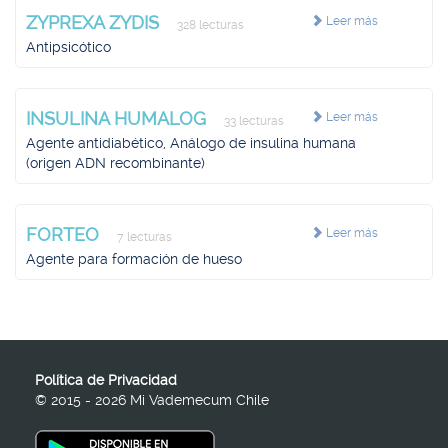
ZYPREXA ZYDIS
Leer más
328 lecturas
Antipsicótico
INSULINA HUMALOG
Leer más
33 lecturas
Agente antidiabético, Análogo de insulina humana
(origen ADN recombinante)
FORTEO
Leer más
7 lecturas
Agente para formación de hueso
Política de Privacidad
© 2015 - 2026 Mi Vademecum Chile