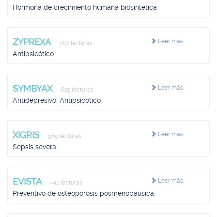
Hormona de crecimiento humana biosintética
ZYPREXA
Leer más
787 lecturas
Antipsicótico
SYMBYAX
Leer más
615 lecturas
Antidepresivo, Antipsicótico
XIGRIS
Leer más
969 lecturas
Sepsis severa
EVISTA
Leer más
441 lecturas
Preventivo de osteoporosis posmenopáusica