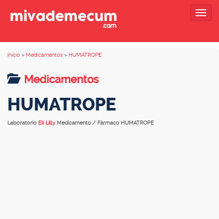
Togg
navig
Inicio
»
Medicamentos
»
HUMATROPE
Medicamentos
HUMATROPE
Laboratorio
Eli Lilly
Medicamento / Fármaco HUMATROPE