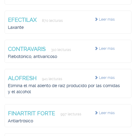
EFECTILAX
Leer más
870 lecturas
Laxante
CONTRAVARIS
Leer más
310 lecturas
Flebotónico, antivaricoso
ALOFRESH
Leer más
941 lecturas
Elimina el mal aliento de raíz producido por las comidas
y el alcohol
FINARTRIT FORTE
Leer más
997 lecturas
Antiartrósico