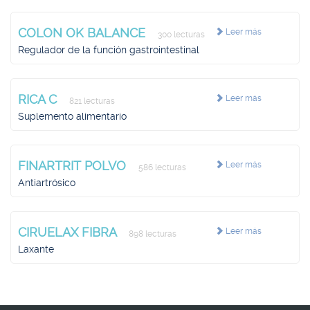
COLON OK BALANCE
Leer más
300 lecturas
Regulador de la función gastrointestinal
RICA C
Leer más
821 lecturas
Suplemento alimentario
FINARTRIT POLVO
Leer más
586 lecturas
Antiartrósico
CIRUELAX FIBRA
Leer más
898 lecturas
Laxante