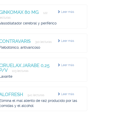
GINKOMAX 80 MG
Leer más
122
lecturas
Vasodilatador cerebral y periférico
CONTRAVARIS
Leer más
310 lecturas
Flebotónico, antivaricoso
CIRUELAX JARABE 0,25
Leer más
P/V
103 lecturas
Laxante
ALOFRESH
Leer más
941 lecturas
Elimina el mal aliento de raíz producido por las
comidas y el alcohol