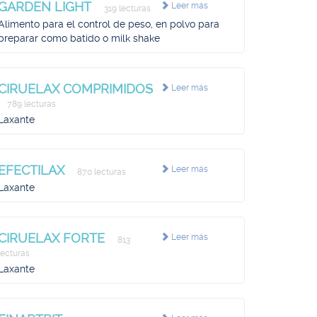
GARDEN LIGHT
Leer más
319 lecturas
Alimento para el control de peso, en polvo para
preparar como batido o milk shake
CIRUELAX COMPRIMIDOS
Leer más
789 lecturas
Laxante
EFECTILAX
Leer más
870 lecturas
Laxante
CIRUELAX FORTE
Leer más
813
lecturas
Laxante