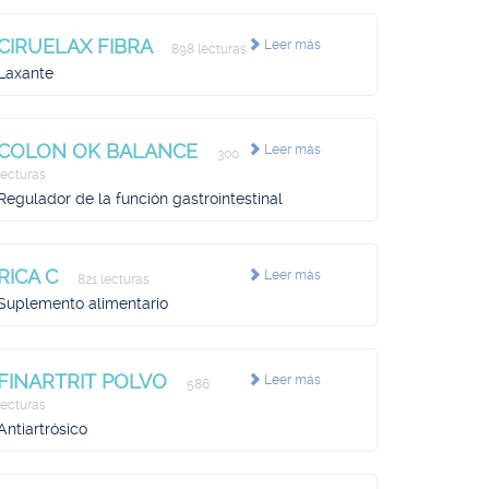
CIRUELAX FIBRA
Leer más
898 lecturas
Laxante
COLON OK BALANCE
Leer más
300
lecturas
Regulador de la función gastrointestinal
RICA C
Leer más
821 lecturas
Suplemento alimentario
FINARTRIT POLVO
Leer más
586
lecturas
Antiartrósico