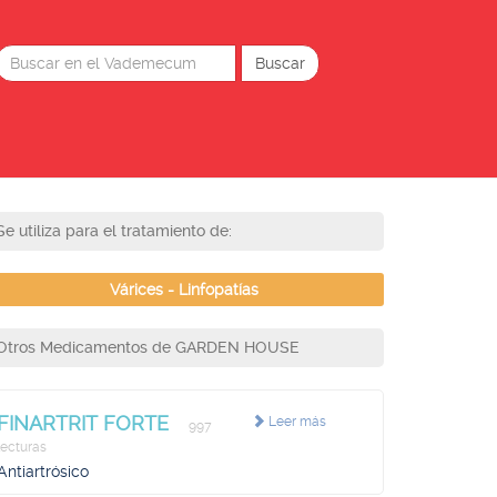
Se utiliza para el tratamiento de:
Várices - Linfopatías
Otros Medicamentos de GARDEN HOUSE
FINARTRIT FORTE
Leer más
997
lecturas
Antiartrósico