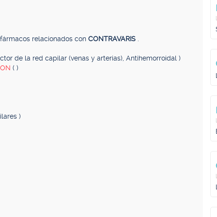
, fármacos relacionados con
CONTRAVARIS
.
ector de la red capilar (venas y arterias), Antihemorroidal )
ION
( )
lares )