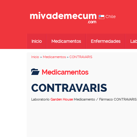
Chile
Inicio
Medicamentos
Enfermedades
Lab
Inicio
»
Medicamentos
»
CONTRAVARIS
Medicamentos
CONTRAVARIS
Laboratorio
Garden House
Medicamento / Fármaco CONTRAVARIS