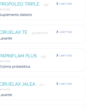
PROPOLEO TRIPLE
Leer más
592
lecturas
Suplemento dietario
CIRUELAX TE
Leer más
333 lecturas
Laxante
PAPINFLAM PLUS
Leer más
592
lecturas
Enzima proteolítica
CIRUELAX JALEA
Leer más
472
lecturas
Laxante