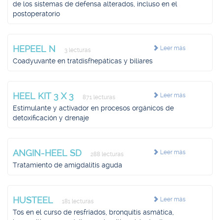
de los sistemas de defensa alterados, incluso en el
postoperatorio
HEPEEL N
Leer más
3 lecturas
Coadyuvante en tratdisfhepáticas y biliares
HEEL KIT 3 X 3
Leer más
871 lecturas
Estimulante y activador en procesos orgánicos de
detoxificación y drenaje
ANGIN-HEEL SD
Leer más
288 lecturas
Tratamiento de amigdalitis aguda
HUSTEEL
Leer más
181 lecturas
Tos en el curso de resfriados, bronquitis asmática,