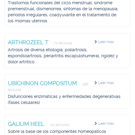
Trastornos funcionales del ciclo menstrual, síndrome
premenstrual, dismenorrea, síntomas de la menopausia,
periodos irregulares, coadyuvante en el tratamiento de
los miomas uterinos
ARTHROZEEL T
Leer más
70 lecturas
Artrosis de diversa etiología, poliartrosis,
espondiloartrosis, periartritis escapulohumeral, rigidez y
dolor artrítico
UBICHINON COMPOSITUM
Leer más
196
lecturas
Disfunciones enzimáticas y enfermedades degenerativas
(fases celulares)
GALIUM HEEL
Leer más
411 lecturas
Sobre la base de los componentes homeopáticos