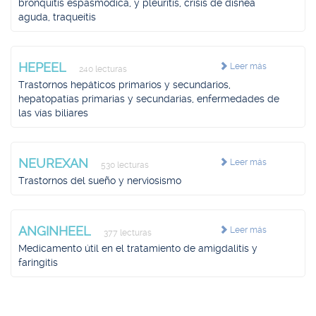
bronquitis espasmódica, y pleuritis, crisis de disnea
aguda, traqueítis
HEPEEL
Leer más
240 lecturas
Trastornos hepáticos primarios y secundarios,
hepatopatías primarias y secundarias, enfermedades de
las vías biliares
NEUREXAN
Leer más
530 lecturas
Trastornos del sueño y nerviosismo
ANGINHEEL
Leer más
377 lecturas
Medicamento útil en el tratamiento de amigdalitis y
faringitis