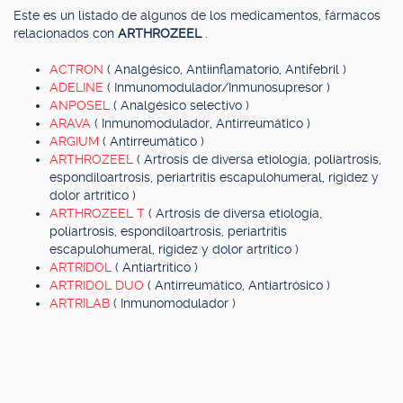
Este es un listado de algunos de los medicamentos, fármacos
relacionados con
ARTHROZEEL
.
ACTRON
( Analgésico, Antiinflamatorio, Antifebril )
ADELINE
( Inmunomodulador/Inmunosupresor )
ANPOSEL
( Analgésico selectivo )
ARAVA
( Inmunomodulador, Antirreumático )
ARGIUM
( Antirreumático )
ARTHROZEEL
( Artrosis de diversa etiología, poliartrosis,
espondiloartrosis, periartritis escapulohumeral, rigidez y
dolor artrítico )
ARTHROZEEL T
( Artrosis de diversa etiología,
poliartrosis, espondiloartrosis, periartritis
escapulohumeral, rigidez y dolor artrítico )
ARTRIDOL
( Antiartrítico )
ARTRIDOL DUO
( Antirreumático, Antiartrósico )
ARTRILAB
( Inmunomodulador )