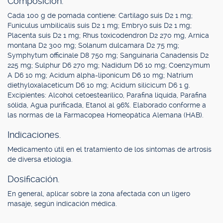
Composición.
Cada 100 g de pomada contiene: Cartilago suis D2 1 mg;
Funiculus umbilicalis suis D2 1 mg; Embryo suis D2 1 mg;
Placenta suis D2 1 mg; Rhus toxicodendron D2 270 mg, Arnica
montana D2 300 mg; Solanum dulcamara D2 75 mg;
Symphytum officinale D8 750 mg; Sanguinaria Canadensis D2
225 mg; Sulphur D6 270 mg; Nadidum D6 10 mg; Coenzymum
A D6 10 mg; Acidum alpha-liponicum D6 10 mg; Natrium
diethyloxalaceticum D6 10 mg; Acidum silicicum D6 1 g.
Excipientes: Alcohol cetoestearílico, Parafina líquida, Parafina
sólida, Agua purificada, Etanol al 96%. Elaborado conforme a
las normas de la Farmacopea Homeopática Alemana (HAB).
Indicaciones.
Medicamento útil en el tratamiento de los síntomas de artrosis
de diversa etiología.
Dosificación.
En general, aplicar sobre la zona afectada con un ligero
masaje, según indicación médica.