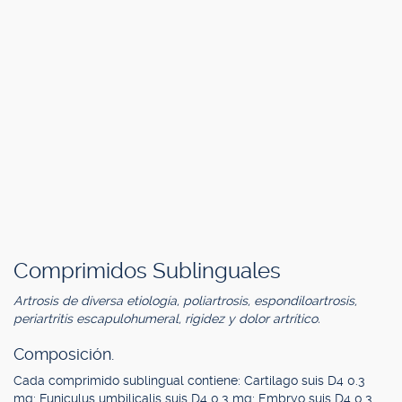
Comprimidos Sublinguales
Artrosis de diversa etiología, poliartrosis, espondiloartrosis,
periartritis escapulohumeral, rigidez y dolor artrítico.
Composición.
Cada comprimido sublingual contiene: Cartilago suis D4 0.3
mg; Funiculus umbilicalis suis D4 0.3 mg; Embryo suis D4 0.3