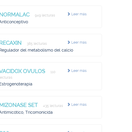
NORMALAC
Leer más
949 lecturas
Anticonceptivo
RECAXIN
Leer más
385 lecturas
Regulador del metabolismo del calcio
VACIDOX OVULOS
Leer más
110
lecturas
Estrogenoterapia
MIZONASE SET
Leer más
435 lecturas
Antimicótico, Tricomonicida