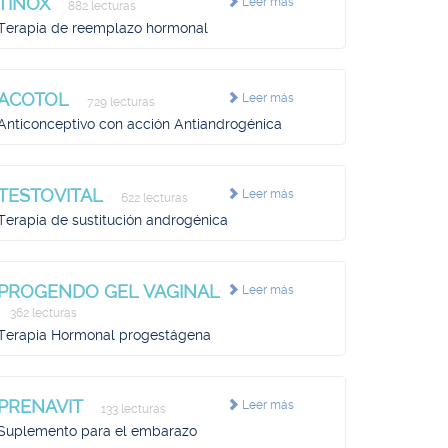
TINOX
Leer más
882 lecturas
Terapia de reemplazo hormonal
ACOTOL
Leer más
729 lecturas
Anticonceptivo con acción Antiandrogénica
TESTOVITAL
Leer más
622 lecturas
Terapia de sustitución androgénica
PROGENDO GEL VAGINAL
Leer más
362 lecturas
Terapia Hormonal progestágena
PRENAVIT
Leer más
133 lecturas
Suplemento para el embarazo