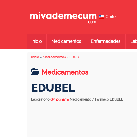
Chile
Inicio
Medicamentos
Enfermedades
Lab
Inicio
»
Medicamentos
»
EDUBEL
Medicamentos
EDUBEL
Laboratorio
Gynopharm
Medicamento / Fármaco EDUBEL