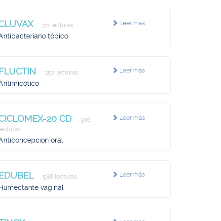
CLUVAX
Leer más
311 lecturas
Antibacteriano tópico
FLUCTIN
Leer más
257 lecturas
Antimicótico
CICLOMEX-20 CD
Leer más
346
lecturas
Anticoncepción oral
EDUBEL
Leer más
588 lecturas
Humectante vaginal