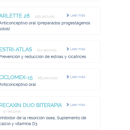
ARLETTE 28
Leer más
589 lecturas
Anticonceptivo oral (preparados progestágenos
solos)
ESTRI-ATLAS
Leer más
617 lecturas
Prevención y reducción de estrías y cicatrices
CICLOMEX-15
Leer más
683 lecturas
Anticonceptivo oral
RECAXIN DUO BITERAPIA
Leer más
57 lecturas
Inhibidor de la resorción ósea, Suplemento de
calcio y vitamina D3