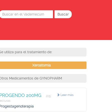
Se utiliza para el tratamiento de:
Xerostomía
Otros Medicamentos de GYNOPHARM
PROGENDO 200MG
Leer más
205
lecturas
Progestagenoterapia