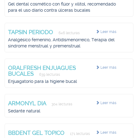
Gel dental cosmético con flúor y xilitol, recomendado
para el uso diario contra úlceras bucales
TAPSIN PERIODO
Leer más
646 lecturas
Analgésico femenino, Antidismenorreico, Terapia del
síndrome menstrual y premenstrual
ORALFRESH ENJUAGUES
Leer más
BUCALES
639 lecturas
Enjuagatorio para la higiene bucal
ARMONYL DIA
Leer más
304 lecturas
Sedante natural
BBDENT GEL TOPICO
Leer más
171 lecturas