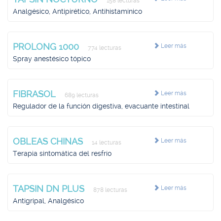
158 lecturas
Analgésico, Antipirético, Antihistamínico
PROLONG 1000
Leer más
774 lecturas
Spray anestésico tópico
FIBRASOL
Leer más
689 lecturas
Regulador de la función digestiva, evacuante intestinal
OBLEAS CHINAS
Leer más
14 lecturas
Terapia sintomática del resfrío
TAPSIN DN PLUS
Leer más
878 lecturas
Antigripal, Analgésico