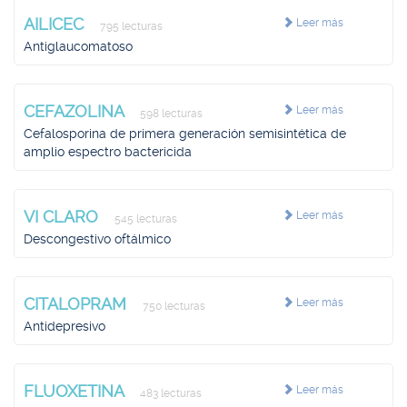
AILICEC
Leer más
795 lecturas
Antiglaucomatoso
CEFAZOLINA
Leer más
598 lecturas
Cefalosporina de primera generación semisintética de
amplio espectro bactericida
VI CLARO
Leer más
545 lecturas
Descongestivo oftálmico
CITALOPRAM
Leer más
750 lecturas
Antidepresivo
FLUOXETINA
Leer más
483 lecturas