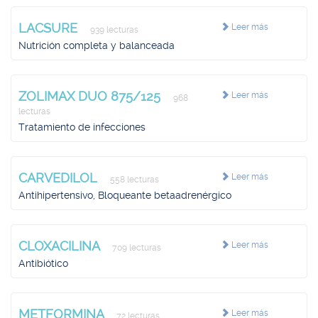
LACSURE
Leer más
939 lecturas
Nutrición completa y balanceada
ZOLIMAX DUO 875/125
Leer más
968
lecturas
Tratamiento de infecciones
CARVEDILOL
Leer más
558 lecturas
Antihipertensivo, Bloqueante betaadrenérgico
CLOXACILINA
Leer más
709 lecturas
Antibiótico
METFORMINA
Leer más
72 lecturas