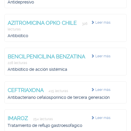
Antidepresivo
AZITROMICINA OPKO CHILE
Leer más
326
lecturas
Antibiótico
BENCILPENICILINA BENZATINA
Leer más
228 lecturas
Antibiótico de acción sistémica
CEFTRIAXONA
Leer más
415 lecturas
Antibacteriano cefalosporínico de tercera generación
IMAROZ
Leer más
254 lecturas
Tratamiento de reflujo gastroesofágico