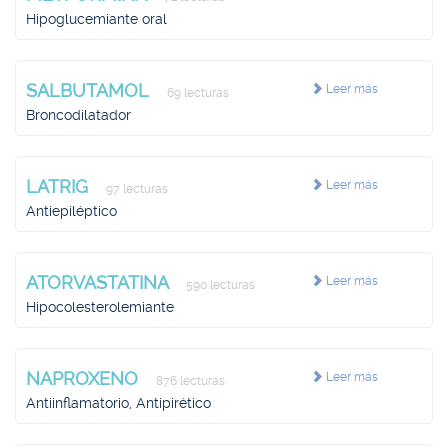
Hipoglucemiante oral
SALBUTAMOL
Leer más
69 lecturas
Broncodilatador
LATRIG
Leer más
97 lecturas
Antiepiléptico
ATORVASTATINA
Leer más
590 lecturas
Hipocolesterolemiante
NAPROXENO
Leer más
876 lecturas
Antiinflamatorio, Antipirético