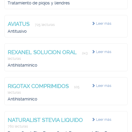
Tratamiento de piojos y liendres
AVIATUS
Leer más
725 lecturas
Antitusivo
REXANEL SOLUCION ORAL
Leer más
243
lecturas
Antihistaminico
RIGOTAX COMPRIMIDOS
Leer más
105
lecturas
Antihistamínico
NATURALIST STEVIA LIQUIDO
Leer más
760 lecturas