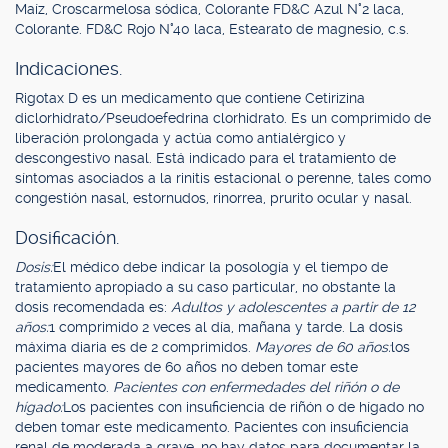
Maíz, Croscarmelosa sódica, Colorante FD&C Azul N°2 laca,
Colorante. FD&C Rojo N°40 laca, Estearato de magnesio, c.s.
Indicaciones.
Rigotax D es un medicamento que contiene Cetirizina
diclorhidrato/Pseudoefedrina clorhidrato. Es un comprimido de
liberación prolongada y actúa como antialérgico y
descongestivo nasal. Está indicado para el tratamiento de
síntomas asociados a la rinitis estacional o perenne, tales como
congestión nasal, estornudos, rinorrea, prurito ocular y nasal.
Dosificación.
Dosis:
El médico debe indicar la posología y el tiempo de
tratamiento apropiado a su caso particular, no obstante la
dosis recomendada es:
Adultos y adolescentes a partir de 12
años:
1 comprimido 2 veces al día, mañana y tarde. La dosis
máxima diaria es de 2 comprimidos.
Mayores de 60 años:
los
pacientes mayores de 60 años no deben tomar este
medicamento.
Pacientes con enfermedades del riñón o de
hígado:
Los pacientes con insuficiencia de riñón o de hígado no
deben tomar este medicamento. Pacientes con insuficiencia
renal de moderada a grave, no hay datos para documentar la