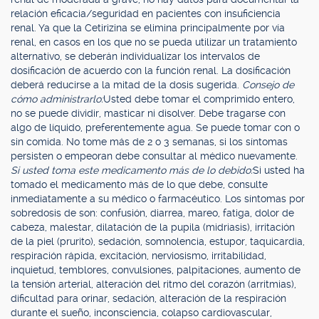
relación eficacia/seguridad en pacientes con insuficiencia
renal. Ya que la Cetirizina se elimina principalmente por vía
renal, en casos en los que no se pueda utilizar un tratamiento
alternativo, se deberán individualizar los intervalos de
dosificación de acuerdo con la función renal. La dosificación
deberá reducirse a la mitad de la dosis sugerida.
Consejo de
cómo administrarlo:
Usted debe tomar el comprimido entero,
no se puede dividir, masticar ni disolver. Debe tragarse con
algo de líquido, preferentemente agua. Se puede tomar con o
sin comida. No tome más de 2 o 3 semanas, si los síntomas
persisten o empeoran debe consultar al médico nuevamente.
Si usted toma este medicamento más de lo debido:
Si usted ha
tomado el medicamento más de lo que debe, consulte
inmediatamente a su médico o farmacéutico. Los síntomas por
sobredosis de son: confusión, diarrea, mareo, fatiga, dolor de
cabeza, malestar, dilatación de la pupila (midriasis), irritación
de la piel (prurito), sedación, somnolencia, estupor, taquicardia,
respiración rápida, excitación, nerviosismo, irritabilidad,
inquietud, temblores, convulsiones, palpitaciones, aumento de
la tensión arterial, alteración del ritmo del corazón (arritmias),
dificultad para orinar, sedación, alteración de la respiración
durante el sueño, inconsciencia, colapso cardiovascular,