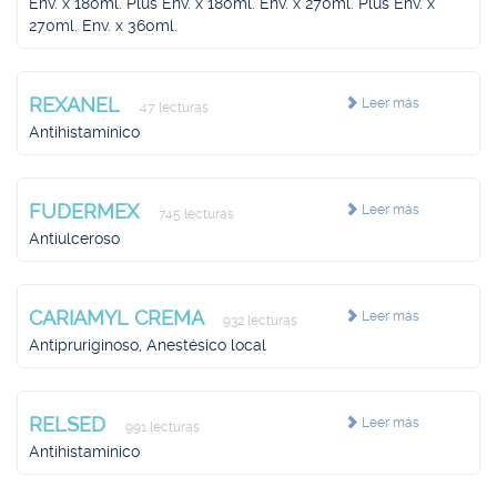
Env. x 180ml. Plus Env. x 180ml. Env. x 270ml. Plus Env. x
270ml. Env. x 360ml.
REXANEL
Leer más
47 lecturas
Antihistamínico
FUDERMEX
Leer más
745 lecturas
Antiulceroso
CARIAMYL CREMA
Leer más
932 lecturas
Antipruriginoso, Anestésico local
RELSED
Leer más
991 lecturas
Antihistaminico