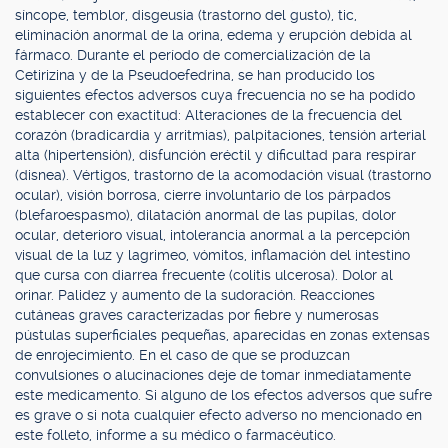
síncope, temblor, disgeusia (trastorno del gusto), tic,
eliminación anormal de la orina, edema y erupción debida al
fármaco. Durante el período de comercialización de la
Cetirizina y de la Pseudoefedrina, se han producido los
siguientes efectos adversos cuya frecuencia no se ha podido
establecer con exactitud: Alteraciones de la frecuencia del
corazón (bradicardia y arritmias), palpitaciones, tensión arterial
alta (hipertensión), disfunción eréctil y dificultad para respirar
(disnea). Vértigos, trastorno de la acomodación visual (trastorno
ocular), visión borrosa, cierre involuntario de los párpados
(blefaroespasmo), dilatación anormal de las pupilas, dolor
ocular, deterioro visual, intolerancia anormal a la percepción
visual de la luz y lagrimeo, vómitos, inflamación del intestino
que cursa con diarrea frecuente (colitis ulcerosa). Dolor al
orinar. Palidez y aumento de la sudoración. Reacciones
cutáneas graves caracterizadas por fiebre y numerosas
pústulas superficiales pequeñas, aparecidas en zonas extensas
de enrojecimiento. En el caso de que se produzcan
convulsiones o alucinaciones deje de tomar inmediatamente
este medicamento. Si alguno de los efectos adversos que sufre
es grave o si nota cualquier efecto adverso no mencionado en
este folleto, informe a su médico o farmacéutico.