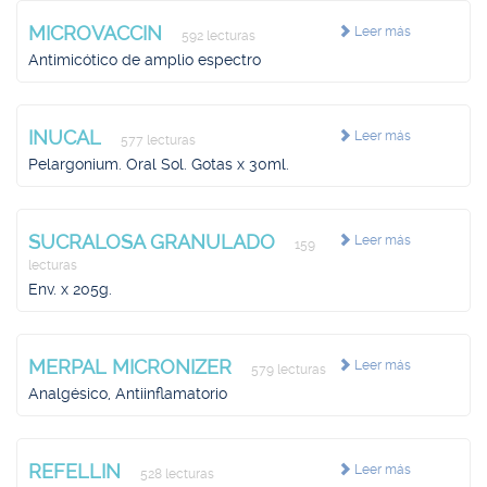
MICROVACCIN
Leer más
592 lecturas
Antimicótico de amplio espectro
INUCAL
Leer más
577 lecturas
Pelargonium. Oral Sol. Gotas x 30ml.
SUCRALOSA GRANULADO
Leer más
159
lecturas
Env. x 205g.
MERPAL MICRONIZER
Leer más
579 lecturas
Analgésico, Antiinflamatorio
REFELLIN
Leer más
528 lecturas