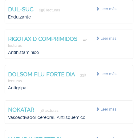
DUL-SUC
Leer más
658 lecturas
Endulzante
RIGOTAX D COMPRIMIDOS
Leer más
42
lecturas
Antihistamínico
DOLSOM FLU FORTE DIA
Leer más
338
lecturas
Antigripal
NOKATAR
Leer más
36 lecturas
Vasoactivador cerebral, Antiisquémico