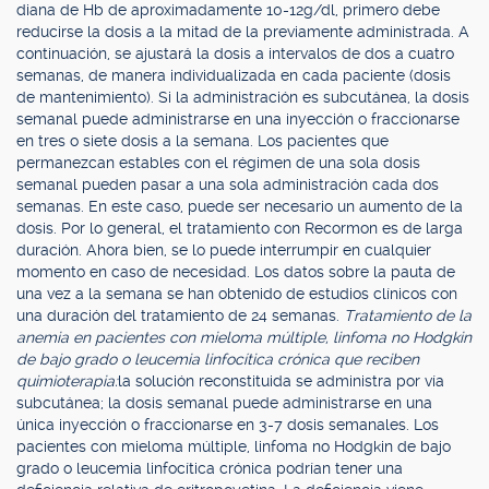
diana de Hb de aproximadamente 10-12g/dl, primero debe
reducirse la dosis a la mitad de la previamente administrada. A
continuación, se ajustará la dosis a intervalos de dos a cuatro
semanas, de manera individualizada en cada paciente (dosis
de mantenimiento). Si la administración es subcutánea, la dosis
semanal puede administrarse en una inyección o fraccionarse
en tres o siete dosis a la semana. Los pacientes que
permanezcan estables con el régimen de una sola dosis
semanal pueden pasar a una sola administración cada dos
semanas. En este caso, puede ser necesario un aumento de la
dosis. Por lo general, el tratamiento con Recormon es de larga
duración. Ahora bien, se lo puede interrumpir en cualquier
momento en caso de necesidad. Los datos sobre la pauta de
una vez a la semana se han obtenido de estudios clínicos con
una duración del tratamiento de 24 semanas.
Tratamiento de la
anemia en pacientes con mieloma múltiple, linfoma no Hodgkin
de bajo grado o leucemia linfocítica crónica que reciben
quimioterapia:
la solución reconstituida se administra por vía
subcutánea; la dosis semanal puede administrarse en una
única inyección o fraccionarse en 3-7 dosis semanales. Los
pacientes con mieloma múltiple, linfoma no Hodgkin de bajo
grado o leucemia linfocítica crónica podrían tener una