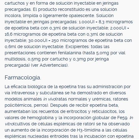
cartuchos y en forma de solución inyectable en jeringas
precargadas. El producto reconstituido es una solución
incolora, límpida o ligeramente opalescente. Solución
inyectable en jeringas precargadas: 1.000UI = 8,3 microgramos
de epoetina beta con 0,3ml de solución inyectable; 2.000UI =
16,6 microgramos de epoetina beta con 0,3ml de solución
inyectable; 30.000UI = 250 microgramos de epoetina beta con
0,6ml de solución inyectable. Excipientes: todas las
presentaciones contienen fenilalanina (hasta 5,0mg por vial
multidosis, 0,5mg por cartucho y 0,3mg por jeringa
precargada) (ver Advertencias).
Farmacología.
La eficacia biológica de la epoetina tras su administración por
vía intravenosa y subcutánea se ha demostrado en diversos
modelos animales
in vivo
(ratas normales y urémicas, ratones
policitémicos, perros). Después de recibir epoetina beta,
aumentaban los recuentos de eritrocitos y reticulocitos, los
valores de hemoglobina y la incorporación globular de Fe59.
In
vitro
(cultivos de células esplénicas de ratón) se ha observado
un aumento de la incorporación de H3-timidina a las células
esplénicas nucleadas eritroides tras la incubación con epoetina