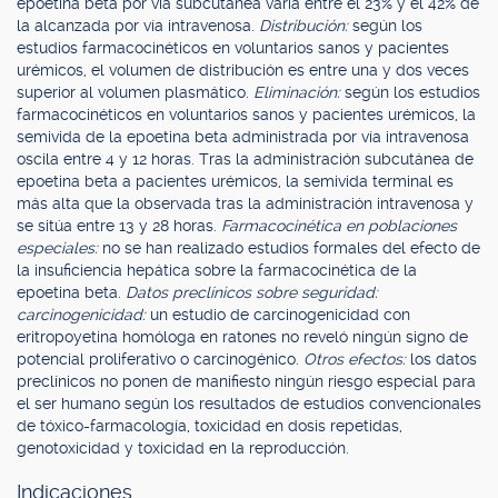
epoetina beta por vía subcutánea varía entre el 23% y el 42% de
la alcanzada por vía intravenosa.
Distribución:
según los
estudios farmacocinéticos en voluntarios sanos y pacientes
urémicos, el volumen de distribución es entre una y dos veces
superior al volumen plasmático.
Eliminación:
según los estudios
farmacocinéticos en voluntarios sanos y pacientes urémicos, la
semivida de la epoetina beta administrada por vía intravenosa
oscila entre 4 y 12 horas. Tras la administración subcutánea de
epoetina beta a pacientes urémicos, la semivida terminal es
más alta que la observada tras la administración intravenosa y
se sitúa entre 13 y 28 horas.
Farmacocinética en poblaciones
especiales:
no se han realizado estudios formales del efecto de
la insuficiencia hepática sobre la farmacocinética de la
epoetina beta.
Datos preclínicos sobre seguridad:
carcinogenicidad:
un estudio de carcinogenicidad con
eritropoyetina homóloga en ratones no reveló ningún signo de
potencial proliferativo o carcinogénico.
Otros efectos:
los datos
preclínicos no ponen de manifiesto ningún riesgo especial para
el ser humano según los resultados de estudios convencionales
de tóxico-farmacología, toxicidad en dosis repetidas,
genotoxicidad y toxicidad en la reproducción.
Indicaciones.