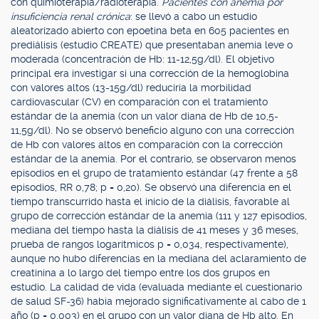
con quimioterapia/radioterapia.
Pacientes con anemia por
insuficiencia renal crónica
: se llevó a cabo un estudio
aleatorizado abierto con epoetina beta en 605 pacientes en
prediálisis (estudio CREATE) que presentaban anemia leve o
moderada (concentración de Hb: 11-12,5g/dl). El objetivo
principal era investigar si una corrección de la hemoglobina
con valores altos (13-15g/dl) reduciría la morbilidad
cardiovascular (CV) en comparación con el tratamiento
estándar de la anemia (con un valor diana de Hb de 10,5-
11,5g/dl). No se observó beneficio alguno con una corrección
de Hb con valores altos en comparación con la corrección
estándar de la anemia. Por el contrario, se observaron menos
episodios en el grupo de tratamiento estándar (47 frente a 58
episodios, RR 0,78; p = 0,20). Se observó una diferencia en el
tiempo transcurrido hasta el inicio de la diálisis, favorable al
grupo de corrección estándar de la anemia (111 y 127 episodios,
mediana del tiempo hasta la diálisis de 41 meses y 36 meses,
prueba de rangos logarítmicos p = 0,034, respectivamente),
aunque no hubo diferencias en la mediana del aclaramiento de
creatinina a lo largo del tiempo entre los dos grupos en
estudio. La calidad de vida (evaluada mediante el cuestionario
de salud SF-36) había mejorado significativamente al cabo de 1
año (p = 0,003) en el grupo con un valor diana de Hb alto. En