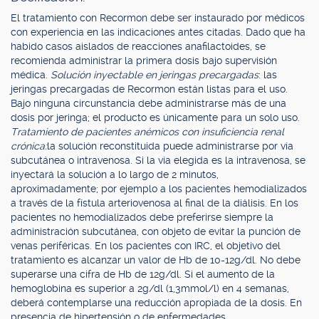
El tratamiento con Recormon debe ser instaurado por médicos
con experiencia en las indicaciones antes citadas. Dado que ha
habido casos aislados de reacciones anafilactoides, se
recomienda administrar la primera dosis bajo supervisión
médica.
Solución inyectable en jeringas precargadas
: las
jeringas precargadas de Recormon están listas para el uso.
Bajo ninguna circunstancia debe administrarse más de una
dosis por jeringa; el producto es únicamente para un solo uso.
Tratamiento de pacientes anémicos con insuficiencia renal
crónica:
la solución reconstituida puede administrarse por vía
subcutánea o intravenosa. Si la vía elegida es la intravenosa, se
inyectará la solución a lo largo de 2 minutos,
aproximadamente; por ejemplo a los pacientes hemodializados
a través de la fístula arteriovenosa al final de la diálisis. En los
pacientes no hemodializados debe preferirse siempre la
administración subcutánea, con objeto de evitar la punción de
venas periféricas. En los pacientes con IRC, el objetivo del
tratamiento es alcanzar un valor de Hb de 10-12g/dl. No debe
superarse una cifra de Hb de 12g/dl. Si el aumento de la
hemoglobina es superior a 2g/dl (1,3mmol/l) en 4 semanas,
deberá contemplarse una reducción apropiada de la dosis. En
presencia de hipertensión o de enfermedades