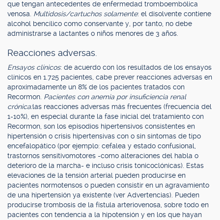
que tengan antecedentes de enfermedad tromboembólica
venosa.
Multidosis/cartuchos solamente
: el disolvente contiene
alcohol bencílico como conservante y, por tanto, no debe
administrarse a lactantes o niños menores de 3 años.
Reacciones adversas.
Ensayos clínicos
: de acuerdo con los resultados de los ensayos
clínicos en 1.725 pacientes, cabe prever reacciones adversas en
aproximadamente un 8% de los pacientes tratados con
Recormon.
Pacientes con anemia por insuficiencia renal
crónica:
las reacciones adversas más frecuentes (frecuencia del
1-10%), en especial durante la fase inicial del tratamiento con
Recormon, son los episodios hipertensivos consistentes en
hipertensión o crisis hipertensivas con o sin síntomas de tipo
encefalopático (por ejemplo: cefalea y estado confusional,
trastornos sensitivomotores -como alteraciones del habla o
deterioro de la marcha- e incluso crisis tonicoclónicas). Estas
elevaciones de la tensión arterial pueden producirse en
pacientes normotensos o pueden consistir en un agravamiento
de una hipertensión ya existente (ver Advertencias). Pueden
producirse trombosis de la fístula arteriovenosa, sobre todo en
pacientes con tendencia a la hipotensión y en los que hayan