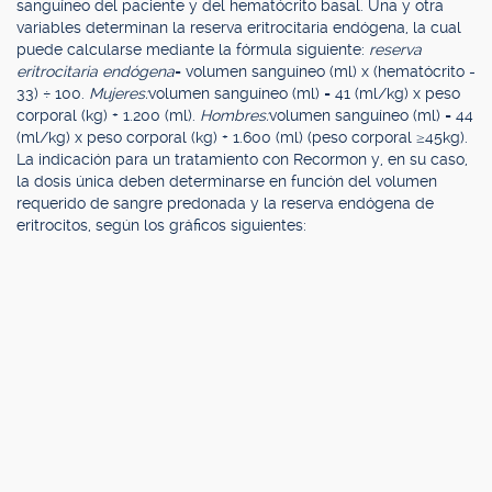
sanguíneo del paciente y del hematócrito basal. Una y otra
variables determinan la reserva eritrocitaria endógena, la cual
puede calcularse mediante la fórmula siguiente:
reserva
eritrocitaria endógena
= volumen sanguíneo (ml) x (hematócrito -
33) ÷ 100.
Mujeres:
volumen sanguíneo (ml) = 41 (ml/kg) x peso
corporal (kg) + 1.200 (ml).
Hombres:
volumen sanguíneo (ml) = 44
(ml/kg) x peso corporal (kg) + 1.600 (ml) (peso corporal ≥45kg).
La indicación para un tratamiento con Recormon y, en su caso,
la dosis única deben determinarse en función del volumen
requerido de sangre predonada y la reserva endógena de
eritrocitos, según los gráficos siguientes: