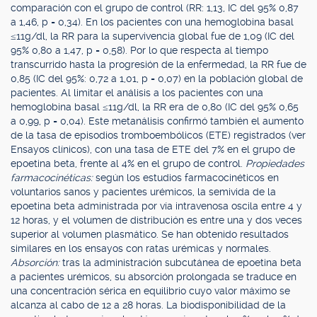
comparación con el grupo de control (RR: 1,13, IC del 95% 0,87
a 1,46, p = 0,34). En los pacientes con una hemoglobina basal
≤11g/dl, la RR para la supervivencia global fue de 1,09 (IC del
95% 0,80 a 1,47, p = 0,58). Por lo que respecta al tiempo
transcurrido hasta la progresión de la enfermedad, la RR fue de
0,85 (IC del 95%: 0,72 a 1,01, p = 0,07) en la población global de
pacientes. Al limitar el análisis a los pacientes con una
hemoglobina basal ≤11g/dl, la RR era de 0,80 (IC del 95% 0,65
a 0,99, p = 0,04). Este metanálisis confirmó también el aumento
de la tasa de episodios tromboembólicos (ETE) registrados (ver
Ensayos clínicos), con una tasa de ETE del 7% en el grupo de
epoetina beta, frente al 4% en el grupo de control.
Propiedades
farmacocinéticas:
según los estudios farmacocinéticos en
voluntarios sanos y pacientes urémicos, la semivida de la
epoetina beta administrada por vía intravenosa oscila entre 4 y
12 horas, y el volumen de distribución es entre una y dos veces
superior al volumen plasmático. Se han obtenido resultados
similares en los ensayos con ratas urémicas y normales.
Absorción:
tras la administración subcutánea de epoetina beta
a pacientes urémicos, su absorción prolongada se traduce en
una concentración sérica en equilibrio cuyo valor máximo se
alcanza al cabo de 12 a 28 horas. La biodisponibilidad de la