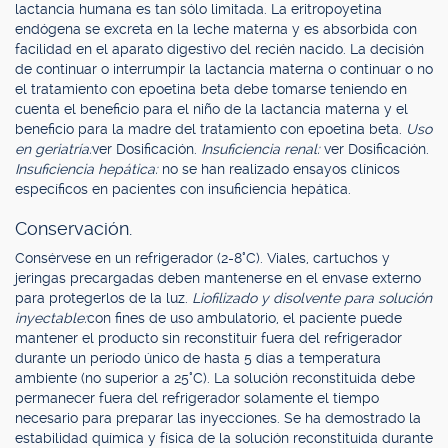
lactancia humana es tan sólo limitada. La eritropoyetina
endógena se excreta en la leche materna y es absorbida con
facilidad en el aparato digestivo del recién nacido. La decisión
de continuar o interrumpir la lactancia materna o continuar o no
el tratamiento con epoetina beta debe tomarse teniendo en
cuenta el beneficio para el niño de la lactancia materna y el
beneficio para la madre del tratamiento con epoetina beta.
Uso
en geriatría:
ver Dosificación.
Insuficiencia renal:
ver Dosificación.
Insuficiencia hepática:
no se han realizado ensayos clínicos
específicos en pacientes con insuficiencia hepática.
Conservación.
Consérvese en un refrigerador (2-8°C). Viales, cartuchos y
jeringas precargadas deben mantenerse en el envase externo
para protegerlos de la luz.
Liofilizado y disolvente para solución
inyectable:
con fines de uso ambulatorio, el paciente puede
mantener el producto sin reconstituir fuera del refrigerador
durante un período único de hasta 5 días a temperatura
ambiente (no superior a 25°C). La solución reconstituida debe
permanecer fuera del refrigerador solamente el tiempo
necesario para preparar las inyecciones. Se ha demostrado la
estabilidad química y física de la solución reconstituida durante