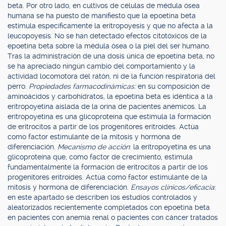
beta. Por otro lado, en cultivos de células de médula ósea
humana se ha puesto de manifiesto que la epoetina beta
estimula específicamente la eritropoyesis y que no afecta a la
leucopoyesis. No se han detectado efectos citotóxicos de la
epoetina beta sobre la médula ósea o la piel del ser humano.
Tras la administración de una dosis única de epoetina beta, no
se ha apreciado ningún cambio del comportamiento y la
actividad locomotora del ratón, ni de la función respiratoria del
perro.
Propiedades farmacodinámicas:
en su composición de
aminoácidos y carbohidratos, la epoetina beta es idéntica a la
eritropoyetina aislada de la orina de pacientes anémicos. La
eritropoyetina es una glicoproteína que estimula la formación
de eritrocitos a partir de los progenitores eritroides. Actúa
como factor estimulante de la mitosis y hormona de
diferenciación.
Mecanismo de acción
: la eritropoyetina es una
glicoproteína que, como factor de crecimiento, estimula
fundamentalmente la formación de eritrocitos a partir de los
progenitores eritroides. Actúa como factor estimulante de la
mitosis y hormona de diferenciación.
Ensayos clínicos/eficacia
:
en este apartado se describen los estudios controlados y
aleatorizados recientemente completados con epoetina beta
en pacientes con anemia renal o pacientes con cáncer tratados