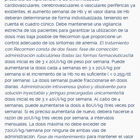
cardiovasculares, cerebrovasculares o vasculares periféricas ya
existentes, el aumento semanal de Hb y el valor diana de Hb
deberán determinarse de forma individualizada, teniendo en
cuenta el cuadro clínico. Debe mantenerse una vigilancia
estrecha de los pacientes para garantizar la utilización de la
dosis más baja posible de Recormon que proporcione un
control adecuado de los síntomas de anemia.
El tratamiento
con Recormon consta de dos fases: fase de corrección:
administración subcutánea (todas las formas farmacéuticas):
la
dosis inicial es de 3 x 20UI/kg de peso por semana. Puede
aumentarse la dosis cada 4 semanas en 3 x 20UI/kg por
semana si el incremento de la Hb no es suficiente ( < 0,25g/dl
por semana). La dosis semanal puede fraccionarse en dosis
diarias.
Administración intravenosa (polvo y disolvente para
solución inyectable y jeringas precargadas únicamente):
la
dosis inicial es de 3 x 40UI/kg por semana. Al cabo de 4
semanas, puede aumentarse la dosis a 80UI/kg (tres veces por
semana). Si es preciso aumentarla de nuevo, deberá hacerse a
razón de 20UI/kg tres veces por semana, a intervalos
mensuales. La dosis máxima no debe exceder de
720UI/kg/semana por ninguna de ambas vías de
administración.
Fase de mantenimiento:
para mantener el valor