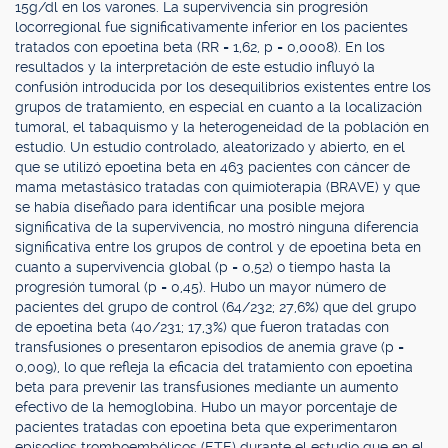
15g/dl en los varones. La supervivencia sin progresión
locorregional fue significativamente inferior en los pacientes
tratados con epoetina beta (RR = 1,62, p = 0,0008). En los
resultados y la interpretación de este estudio influyó la
confusión introducida por los desequilibrios existentes entre los
grupos de tratamiento, en especial en cuanto a la localización
tumoral, el tabaquismo y la heterogeneidad de la población en
estudio. Un estudio controlado, aleatorizado y abierto, en el
que se utilizó epoetina beta en 463 pacientes con cáncer de
mama metastásico tratadas con quimioterapia (BRAVE) y que
se había diseñado para identificar una posible mejora
significativa de la supervivencia, no mostró ninguna diferencia
significativa entre los grupos de control y de epoetina beta en
cuanto a supervivencia global (p = 0,52) o tiempo hasta la
progresión tumoral (p = 0,45). Hubo un mayor número de
pacientes del grupo de control (64/232; 27,6%) que del grupo
de epoetina beta (40/231; 17,3%) que fueron tratadas con
transfusiones o presentaron episodios de anemia grave (p =
0,009), lo que refleja la eficacia del tratamiento con epoetina
beta para prevenir las transfusiones mediante un aumento
efectivo de la hemoglobina. Hubo un mayor porcentaje de
pacientes tratadas con epoetina beta que experimentaron
episodios tromboembólicos (ETE) durante el estudio que en el