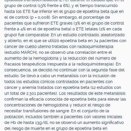
grupo de control (13% frente a 6%), y el tiempo transcurrido
hasta los ETE fue inferior en el grupo de epoetina beta que en
el de control (p = 0,008). Sin embargo, el porcentaje de
pacientes que sufrieron ETE graves (3% en el grupo de control
frente a 4% en el de epoetina beta) o ETE letales (2% en cada
grupo) fue comparable. En un estudio controlado, aleatorizado
y abierto, en el que se utilizó epoetina beta en 74 pacientes con
cáncer de cuello uterino tratadas con radioquimioterapia
(estudio MARCH), no se observó una correlación entre el
aumento de la hemoglobina y la reducción del número de
fracasos terapéuticos (respuesta a la radioquimioterapia). En
consecuencia, se decidió no continuar con la segunda fase del
estudio. Se llevó a cabo un metanálisis con la inclusión de
todos los estudios clínicos controlados en pacientes con
cáncer y anemia tratados con epoetina beta (12 estudios con
un total de 2.301 pacientes). Los resultados de este metanálisis
confirman la eficacia conocida de epoetina beta para elevar las
concentraciones de hemoglobina y reducir el riesgo de
necesitar transfusiones de sangre. En el conjunto de la
población, incluidos también a pacientes con valores iniciales
de Hb de hasta 13g/dl, no se observó un aumento significativo
del riesgo de muerte en el grupo de epoetina beta en