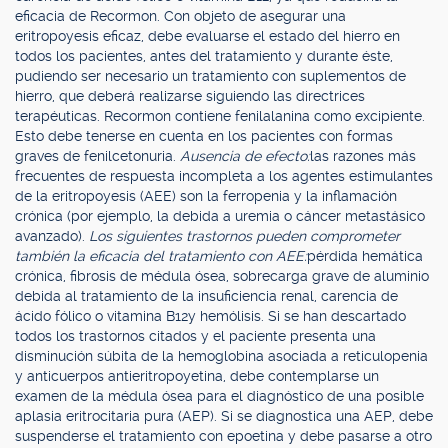
eficacia de Recormon. Con objeto de asegurar una
eritropoyesis eficaz, debe evaluarse el estado del hierro en
todos los pacientes, antes del tratamiento y durante éste,
pudiendo ser necesario un tratamiento con suplementos de
hierro, que deberá realizarse siguiendo las directrices
terapéuticas. Recormon contiene fenilalanina como excipiente.
Esto debe tenerse en cuenta en los pacientes con formas
graves de fenilcetonuria.
Ausencia de efecto:
las razones más
frecuentes de respuesta incompleta a los agentes estimulantes
de la eritropoyesis (AEE) son la ferropenia y la inflamación
crónica (por ejemplo, la debida a uremia o cáncer metastásico
avanzado).
Los siguientes trastornos pueden comprometer
también la eficacia del tratamiento con AEE:
pérdida hemática
crónica, fibrosis de médula ósea, sobrecarga grave de aluminio
debida al tratamiento de la insuficiencia renal, carencia de
ácido fólico o vitamina B12y hemólisis. Si se han descartado
todos los trastornos citados y el paciente presenta una
disminución súbita de la hemoglobina asociada a reticulopenia
y anticuerpos antieritropoyetina, debe contemplarse un
examen de la médula ósea para el diagnóstico de una posible
aplasia eritrocitaria pura (AEP). Si se diagnostica una AEP, debe
suspenderse el tratamiento con epoetina y debe pasarse a otro