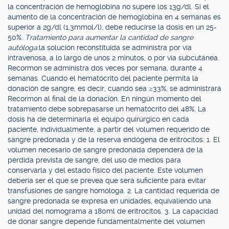
la concentración de hemoglobina no supere los 13g/dl. Si el
aumento de la concentración de hemoglobina en 4 semanas es
superior a 2g/dl (1,3mmol/l), debe reducirse la dosis en un 25-
50%.
Tratamiento para aumentar la cantidad de sangre
autóloga:
la solución reconstituida se administra por vía
intravenosa, a lo largo de unos 2 minutos, o por vía subcutánea.
Recormon se administra dos veces por semana, durante 4
semanas. Cuando el hematócrito del paciente permita la
donación de sangre, es decir, cuando sea ≥33%, se administrará
Recormon al final de la donación. En ningún momento del
tratamiento debe sobrepasarse un hematócrito del 48%. La
dosis ha de determinarla el equipo quirúrgico en cada
paciente, individualmente, a partir del volumen requerido de
sangre predonada y de la reserva endógena de eritrocitos: 1. El
volumen necesario de sangre predonada dependerá de la
pérdida prevista de sangre, del uso de medios para
conservarla y del estado físico del paciente. Este volumen
debería ser el que se prevea que será suficiente para evitar
transfusiones de sangre homóloga. 2. La cantidad requerida de
sangre predonada se expresa en unidades, equivaliendo una
unidad del nomograma a 180ml de eritrocitos. 3. La capacidad
de donar sangre depende fundamentalmente del volumen