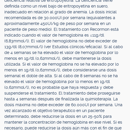
deficiencia relativa de eritropoyetina. La deficiencia viene
definida como un nivel bajo de eritropoyetina en suero,
inadecuado en relación al grado de anemia. La dosis inicial
recomendada es de 30.000UI por semana (equivalentes a
aproximadamente 450UI/kg de peso por semana en un
paciente de peso medio). El tratamiento con Recormon está
indicado cuando el valor de hemoglobina es ≤11g/dl
(6,83mmol/l). El valor de hemoglobina no debe exceder de
13g/dl (8,07mmol/l) (ver Estudios clínicos/eficacia). Si al cabo
de 4 semanas se ha elevado el valor de hemoglobina por lo
menos en 1g/dl (0,62mmol/l), debe mantenerse la dosis
utilizada. Si el valor de hemoglobina no se ha elevado por lo
menos en 1g/dl (0,62mmol/l), debe considerarse una dosis
semanal el doble de alta. Si al cabo de 8 semanas no se ha
elevado el valor de hemoglobina por lo menos en 1g/dl
(0,62mmol/l), no es probable que haya respuesta y debe
suspenderse el tratamiento. El tratamiento debe proseguirse
hasta 4 semanas después de finalizada la quimioterapia. La
dosis máxima no debe exceder de 60.000UI por semana. Una
vez alcanzado el objetivo terapéutico en un paciente
determinado, debe reducirse la dosis en un 25-50% para
mantener la concentración de hemoglobina en ese nivel. Si es
necesario, puede reducirse la dosis aún más con el fin de que