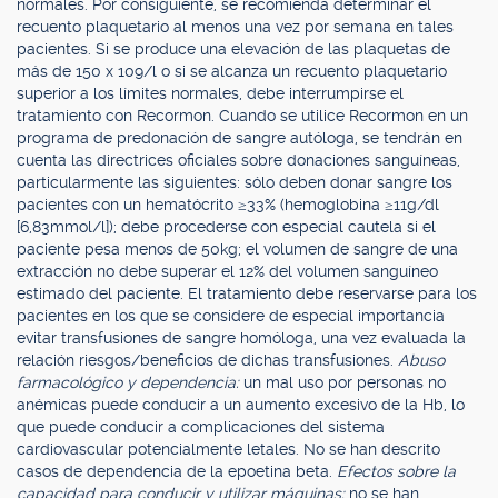
normales. Por consiguiente, se recomienda determinar el
recuento plaquetario al menos una vez por semana en tales
pacientes. Si se produce una elevación de las plaquetas de
más de 150 x 109/l o si se alcanza un recuento plaquetario
superior a los límites normales, debe interrumpirse el
tratamiento con Recormon. Cuando se utilice Recormon en un
programa de predonación de sangre autóloga, se tendrán en
cuenta las directrices oficiales sobre donaciones sanguíneas,
particularmente las siguientes: sólo deben donar sangre los
pacientes con un hematócrito ≥33% (hemoglobina ≥11g/dl
[6,83mmol/l]); debe procederse con especial cautela si el
paciente pesa menos de 50kg; el volumen de sangre de una
extracción no debe superar el 12% del volumen sanguíneo
estimado del paciente. El tratamiento debe reservarse para los
pacientes en los que se considere de especial importancia
evitar transfusiones de sangre homóloga, una vez evaluada la
relación riesgos/beneficios de dichas transfusiones.
Abuso
farmacológico y dependencia:
un mal uso por personas no
anémicas puede conducir a un aumento excesivo de la Hb, lo
que puede conducir a complicaciones del sistema
cardiovascular potencialmente letales. No se han descrito
casos de dependencia de la epoetina beta.
Efectos sobre la
capacidad para conducir y utilizar máquinas:
no se han