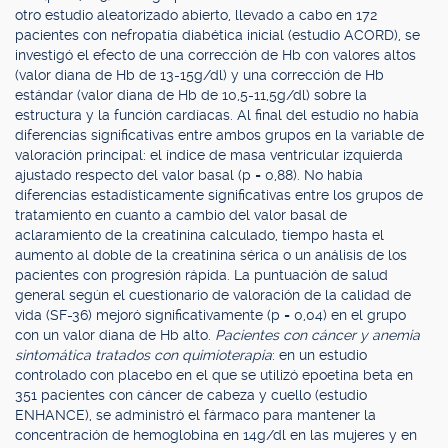
otro estudio aleatorizado abierto, llevado a cabo en 172
pacientes con nefropatía diabética inicial (estudio ACORD), se
investigó el efecto de una corrección de Hb con valores altos
(valor diana de Hb de 13-15g/dl) y una corrección de Hb
estándar (valor diana de Hb de 10,5-11,5g/dl) sobre la
estructura y la función cardíacas. Al final del estudio no había
diferencias significativas entre ambos grupos en la variable de
valoración principal: el índice de masa ventricular izquierda
ajustado respecto del valor basal (p = 0,88). No había
diferencias estadísticamente significativas entre los grupos de
tratamiento en cuanto a cambio del valor basal de
aclaramiento de la creatinina calculado, tiempo hasta el
aumento al doble de la creatinina sérica o un análisis de los
pacientes con progresión rápida. La puntuación de salud
general según el cuestionario de valoración de la calidad de
vida (SF-36) mejoró significativamente (p = 0,04) en el grupo
con un valor diana de Hb alto.
Pacientes con cáncer y anemia
sintomática tratados con quimioterapia
: en un estudio
controlado con placebo en el que se utilizó epoetina beta en
351 pacientes con cáncer de cabeza y cuello (estudio
ENHANCE), se administró el fármaco para mantener la
concentración de hemoglobina en 14g/dl en las mujeres y en