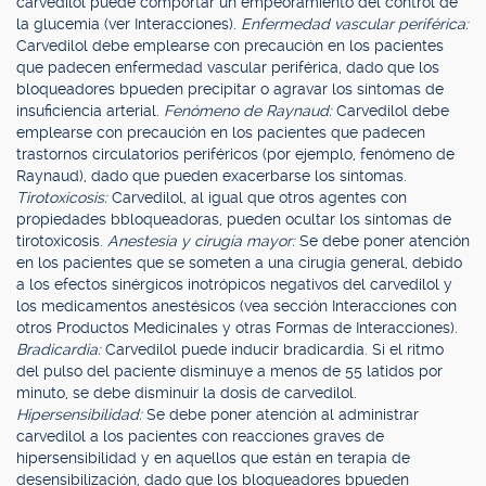
carvedilol puede comportar un empeoramiento del control de
la glucemia (ver Interacciones).
Enfermedad vascular periférica:
Carvedilol debe emplearse con precaución en los pacientes
que padecen enfermedad vascular periférica, dado que los
bloqueadores bpueden precipitar o agravar los síntomas de
insuficiencia arterial.
Fenómeno de Raynaud:
Carvedilol debe
emplearse con precaución en los pacientes que padecen
trastornos circulatorios periféricos (por ejemplo, fenómeno de
Raynaud), dado que pueden exacerbarse los síntomas.
Tirotoxicosis:
Carvedilol, al igual que otros agentes con
propiedades bbloqueadoras, pueden ocultar los síntomas de
tirotoxicosis.
Anestesia y cirugía mayor:
Se debe poner atención
en los pacientes que se someten a una cirugía general, debido
a los efectos sinérgicos inotrópicos negativos del carvedilol y
los medicamentos anestésicos (vea sección Interacciones con
otros Productos Medicinales y otras Formas de Interacciones).
Bradicardia:
Carvedilol puede inducir bradicardia. Si el ritmo
del pulso del paciente disminuye a menos de 55 latidos por
minuto, se debe disminuir la dosis de carvedilol.
Hipersensibilidad:
Se debe poner atención al administrar
carvedilol a los pacientes con reacciones graves de
hipersensibilidad y en aquellos que están en terapia de
desensibilización, dado que los bloqueadores bpueden