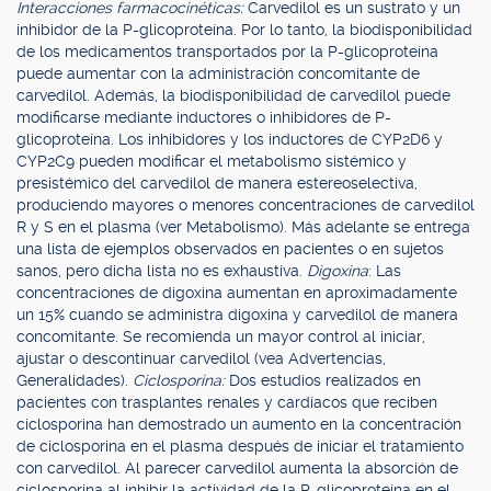
Interacciones farmacocinéticas:
Carvedilol es un sustrato y un
inhibidor de la P-glicoproteína. Por lo tanto, la biodisponibilidad
de los medicamentos transportados por la P-glicoproteína
puede aumentar con la administración concomitante de
carvedilol. Además, la biodisponibilidad de carvedilol puede
modificarse mediante inductores o inhibidores de P-
glicoproteína. Los inhibidores y los inductores de CYP2D6 y
CYP2C9 pueden modificar el metabolismo sistémico y
presistémico del carvedilol de manera estereoselectiva,
produciendo mayores o menores concentraciones de carvedilol
R y S en el plasma (ver Metabolismo). Más adelante se entrega
una lista de ejemplos observados en pacientes o en sujetos
sanos, pero dicha lista no es exhaustiva.
Digoxina
: Las
concentraciones de digoxina aumentan en aproximadamente
un 15% cuando se administra digoxina y carvedilol de manera
concomitante. Se recomienda un mayor control al iniciar,
ajustar o descontinuar carvedilol (vea Advertencias,
Generalidades).
Ciclosporina:
Dos estudios realizados en
pacientes con trasplantes renales y cardíacos que reciben
ciclosporina han demostrado un aumento en la concentración
de ciclosporina en el plasma después de iniciar el tratamiento
con carvedilol. Al parecer carvedilol aumenta la absorción de
ciclosporina al inhibir la actividad de la P-glicoproteína en el