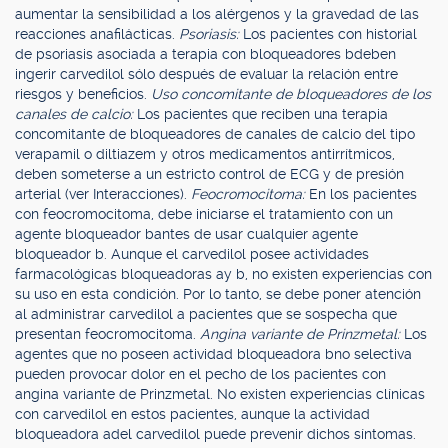
aumentar la sensibilidad a los alérgenos y la gravedad de las
reacciones anafilácticas.
Psoriasis:
Los pacientes con historial
de psoriasis asociada a terapia con bloqueadores bdeben
ingerir carvedilol sólo después de evaluar la relación entre
riesgos y beneficios.
Uso concomitante de bloqueadores de los
canales de calcio:
Los pacientes que reciben una terapia
concomitante de bloqueadores de canales de calcio del tipo
verapamil o diltiazem y otros medicamentos antirrítmicos,
deben someterse a un estricto control de ECG y de presión
arterial (ver Interacciones).
Feocromocitoma:
En los pacientes
con feocromocitoma, debe iniciarse el tratamiento con un
agente bloqueador bantes de usar cualquier agente
bloqueador b. Aunque el carvedilol posee actividades
farmacológicas bloqueadoras ay b, no existen experiencias con
su uso en esta condición. Por lo tanto, se debe poner atención
al administrar carvedilol a pacientes que se sospecha que
presentan feocromocitoma.
Angina variante de Prinzmetal:
Los
agentes que no poseen actividad bloqueadora bno selectiva
pueden provocar dolor en el pecho de los pacientes con
angina variante de Prinzmetal. No existen experiencias clínicas
con carvedilol en estos pacientes, aunque la actividad
bloqueadora adel carvedilol puede prevenir dichos síntomas.