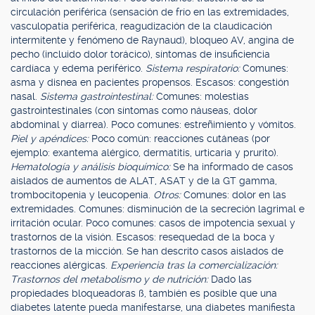
circulación periférica (sensación de frío en las extremidades,
vasculopatía periférica, reagudización de la claudicación
intermitente y fenómeno de Raynaud), bloqueo AV, angina de
pecho (incluido dolor torácico), síntomas de insuficiencia
cardíaca y edema periférico.
Sistema respiratorio:
Comunes:
asma y disnea en pacientes propensos. Escasos: congestión
nasal.
Sistema gastrointestinal:
Comunes: molestias
gastrointestinales (con síntomas como náuseas, dolor
abdominal y diarrea). Poco comunes: estreñimiento y vómitos.
Piel y apéndices:
Poco común: reacciones cutáneas (por
ejemplo: exantema alérgico, dermatitis, urticaria y prurito).
Hematología y análisis bioquímico:
Se ha informado de casos
aislados de aumentos de ALAT, ASAT y de la GT gamma,
trombocitopenia y leucopenia.
Otros:
Comunes: dolor en las
extremidades. Comunes: disminución de la secreción lagrimal e
irritación ocular. Poco comunes: casos de impotencia sexual y
trastornos de la visión. Escasos: resequedad de la boca y
trastornos de la micción. Se han descrito casos aislados de
reacciones alérgicas.
Experiencia tras la comercialización:
Trastornos del metabolismo y de nutrición:
Dado las
propiedades bloqueadoras ß, también es posible que una
diabetes latente pueda manifestarse, una diabetes manifiesta