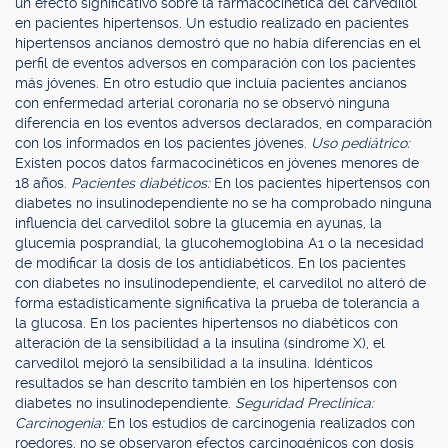
un efecto significativo sobre la farmacocinética del carvedilol
en pacientes hipertensos. Un estudio realizado en pacientes
hipertensos ancianos demostró que no había diferencias en el
perfil de eventos adversos en comparación con los pacientes
más jóvenes. En otro estudio que incluía pacientes ancianos
con enfermedad arterial coronaria no se observó ninguna
diferencia en los eventos adversos declarados, en comparación
con los informados en los pacientes jóvenes.
Uso pediátrico:
Existen pocos datos farmacocinéticos en jóvenes menores de
18 años.
Pacientes diabéticos:
En los pacientes hipertensos con
diabetes no insulinodependiente no se ha comprobado ninguna
influencia del carvedilol sobre la glucemia en ayunas, la
glucemia posprandial, la glucohemoglobina A1 o la necesidad
de modificar la dosis de los antidiabéticos. En los pacientes
con diabetes no insulinodependiente, el carvedilol no alteró de
forma estadísticamente significativa la prueba de tolerancia a
la glucosa. En los pacientes hipertensos no diabéticos con
alteración de la sensibilidad a la insulina (síndrome X), el
carvedilol mejoró la sensibilidad a la insulina. Idénticos
resultados se han descrito también en los hipertensos con
diabetes no insulinodependiente.
Seguridad Preclínica:
Carcinogenia:
En los estudios de carcinogenia realizados con
roedores, no se observaron efectos carcinogénicos con dosis