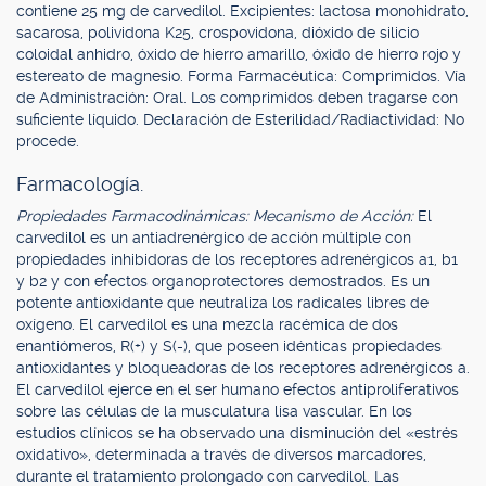
contiene 25 mg de carvedilol. Excipientes: lactosa monohidrato,
sacarosa, polividona K25, crospovidona, dióxido de silicio
coloidal anhidro, óxido de hierro amarillo, óxido de hierro rojo y
estereato de magnesio. Forma Farmacéutica: Comprimidos. Vía
de Administración: Oral. Los comprimidos deben tragarse con
suficiente líquido. Declaración de Esterilidad/Radiactividad: No
procede.
Farmacología.
Propiedades Farmacodinámicas: Mecanismo de Acción:
El
carvedilol es un antiadrenérgico de acción múltiple con
propiedades inhibidoras de los receptores adrenérgicos a1, b1
y b2 y con efectos organoprotectores demostrados. Es un
potente antioxidante que neutraliza los radicales libres de
oxígeno. El carvedilol es una mezcla racémica de dos
enantiómeros, R(+) y S(-), que poseen idénticas propiedades
antioxidantes y bloqueadoras de los receptores adrenérgicos a.
El carvedilol ejerce en el ser humano efectos antiproliferativos
sobre las células de la musculatura lisa vascular. En los
estudios clínicos se ha observado una disminución del «estrés
oxidativo», determinada a través de diversos marcadores,
durante el tratamiento prolongado con carvedilol. Las