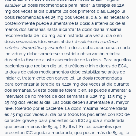
estable:
La dosis recomendada para iniciar la terapia es 12,5
mg dos veces al día durante los dos primeros días. Luego, la
dosis recomendada es 25 mg dos veces al día. Si es necesario,
posteriormente puede aumentarse la dosis a intervalos de al
menos dos semanas hasta alcanzar la dosis diaria máxima
recomendada de 100 mg, administrada una vez al día o en
dosis separadas (dos veces al día).
Insuficiencia cardíaca
crónica sintomática y estable:
La dosis debe adecuarse a cada
individuo y debe someterse a estricta observación médica
durante la fase de ajuste ascendente de la dosis. Para aquellos
pacientes que reciben digital, diuréticos e inhibidores de ECA,
la dosis de estos medicamentos debe estabilizarse antes de
iniciar el tratamiento con carvedilol. La dosis recomendada
para comenzar la terapia es 3,125 mg dos veces al día durante
dos semanas. Si esta dosis se tolera bien, se puede aumentar a
intervalos de no menos de dos semanas a 6,25 mg, 12,5 mg y
25 mg dos veces al día. Las dosis deben aumentarse al mayor
nivel tolerado por el paciente. La dosis máxima recomendada
es 25 mg dos veces al día para todos los pacientes con ICC de
carácter grave y para pacientes con ICC aguda a moderada,
que pesen menos de 85 kg (187 lbs.). En los pacientes que
presentan ICC aguda a moderada, que pesan más de 85 kg, la