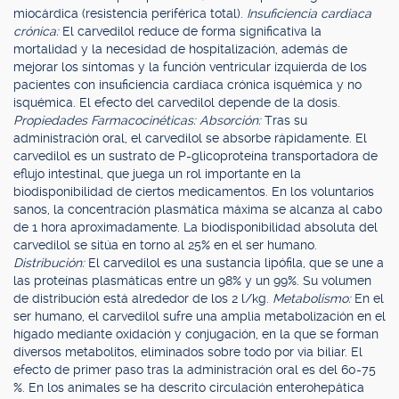
miocárdica (resistencia periférica total).
Insuficiencia cardiaca
crónica:
El carvedilol reduce de forma significativa la
mortalidad y la necesidad de hospitalización, además de
mejorar los síntomas y la función ventricular izquierda de los
pacientes con insuficiencia cardíaca crónica isquémica y no
isquémica. El efecto del carvedilol depende de la dosis.
Propiedades Farmacocinéticas: Absorción:
Tras su
administración oral, el carvedilol se absorbe rápidamente. El
carvedilol es un sustrato de P-glicoproteína transportadora de
eflujo intestinal, que juega un rol importante en la
biodisponibilidad de ciertos medicamentos. En los voluntarios
sanos, la concentración plasmática máxima se alcanza al cabo
de 1 hora aproximadamente. La biodisponibilidad absoluta del
carvedilol se sitúa en torno al 25% en el ser humano.
Distribución:
El carvedilol es una sustancia lipófila, que se une a
las proteínas plasmáticas entre un 98% y un 99%. Su volumen
de distribución está alrededor de los 2 l/kg.
Metabolismo:
En el
ser humano, el carvedilol sufre una amplia metabolización en el
hígado mediante oxidación y conjugación, en la que se forman
diversos metabolitos, eliminados sobre todo por vía biliar. El
efecto de primer paso tras la administración oral es del 60-75
%. En los animales se ha descrito circulación enterohepática