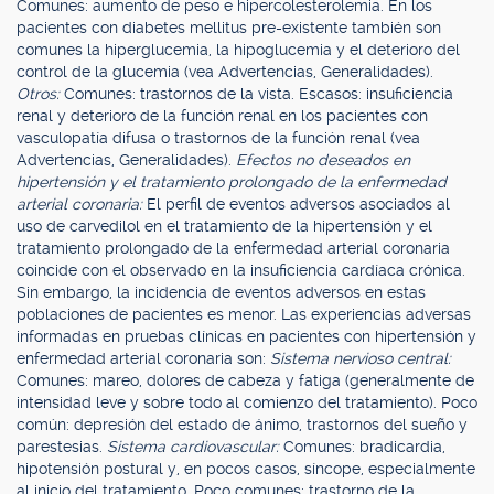
Comunes: aumento de peso e hipercolesterolemia. En los
pacientes con diabetes mellitus pre-existente también son
comunes la hiperglucemia, la hipoglucemia y el deterioro del
control de la glucemia (vea Advertencias, Generalidades).
Otros:
Comunes: trastornos de la vista. Escasos: insuficiencia
renal y deterioro de la función renal en los pacientes con
vasculopatía difusa o trastornos de la función renal (vea
Advertencias, Generalidades).
Efectos no deseados en
hipertensión y el tratamiento prolongado de la enfermedad
arterial coronaria:
El perfil de eventos adversos asociados al
uso de carvedilol en el tratamiento de la hipertensión y el
tratamiento prolongado de la enfermedad arterial coronaria
coincide con el observado en la insuficiencia cardíaca crónica.
Sin embargo, la incidencia de eventos adversos en estas
poblaciones de pacientes es menor. Las experiencias adversas
informadas en pruebas clínicas en pacientes con hipertensión y
enfermedad arterial coronaria son:
Sistema nervioso central:
Comunes: mareo, dolores de cabeza y fatiga (generalmente de
intensidad leve y sobre todo al comienzo del tratamiento). Poco
común: depresión del estado de ánimo, trastornos del sueño y
parestesias.
Sistema cardiovascular:
Comunes: bradicardia,
hipotensión postural y, en pocos casos, síncope, especialmente
al inicio del tratamiento. Poco comunes: trastorno de la