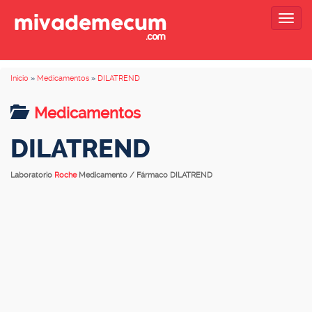
Togg
navig
Inicio
»
Medicamentos
»
DILATREND
Medicamentos
DILATREND
Laboratorio
Roche
Medicamento / Fármaco DILATREND