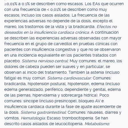
≥0,01% a 0.1% se describen como escasos. Los EAs que ocurren
con una frecuencia de < 0,01% se describen como muy
escasos, incluso los casos aislados. La frecuencia de las
experiencias adversas no depende de la dosis, excepto el
mareo, los trastornos de la vista y la bradicardia.
Efectos no
deseados en la insuficiencia cardiaca crónica:
A continuación
se describen las experiencias adversas observadas con mayor
frecuencia en el grupo de carvedilol en pruebas clínicas con
pacientes con insuficiencia congestiva y que no se observaron
en una incidencia equivalente en los pacientes tratados con
placebo.
Sistema nervioso central:
Muy comunes: el mareo, los
dolores de cabeza pueden ser suaves y en particular, se
observan al inicio del tratamiento. También la astenia (incluso
fatiga) es muy común.
Sistema cardiovascular:
Comunes:
bradicardia, hipotensión postural, hipotensión, edema (incluso
edema generalizado, periférico, dependiente y genital, edema
de las piernas, hipervolemia y sobrecarga hídrica). Poco
comunes: síncope (incluso presíncope), bloqueo AV e
insuficiencia cardíaca durante la fase de ajuste ascendente de
la dosis.
Sistema gastrointestinal:
Comunes: náuseas, diarrea y
vómitos.
Hematología:
Escaso: trombocitopenia. Se han
descrito casos aislados de leucocitopenia.
Metabolismo: