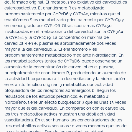
del fármaco original. El metabolismo oxidativo del carvedilol es
estereoselectivo. El enantiómero R es metabolizado
predominantemente por CYP2D6 y CYP1A2, mientras que el
enantiómero S es metabolizado principalmente por CYP2C9 y
en menor grado por CYP2D6. Otras isoenzimas CYP450
involucradas en el metabolismo del carvedilol son la CYP3A4,
la CYP2E1 y la CYP2C19. La concentración máxima de
carvedilol R en el plasma es aproximadamente dos veces
mayor a la del carvedilol S. El enantiómero R es
predominantemente metabolizado mediante hidroxilación. En
los metabolizadores lentos de CYP2D6, puede observarse un
aumento de la concentración de carvedilol en el plasma,
principalmente de enantiómero R, produciendo un aumento de
la actividad bloqueadora a. La desmetilación y la hidroxilación
en el anillo fenólico originan 3 metabolitos con actividad
bloqueadora de los receptores adrenérgicos b. Según los
resultados de los estudios preclínicos, el metabolito 4'-
hidroxifenol tiene un efecto bloqueador ß que es unas 13 veces
mayor que el del carvedilol. En comparación con el carvedilol,
los tres metabolitos activos muestran una débil actividad
vasodilatadora. En el ser humano, las concentraciones de los
tres metabolitos activos son unas 10 veces menores que las de
la sustancia original. Dos de los metabolitos hidroxi-