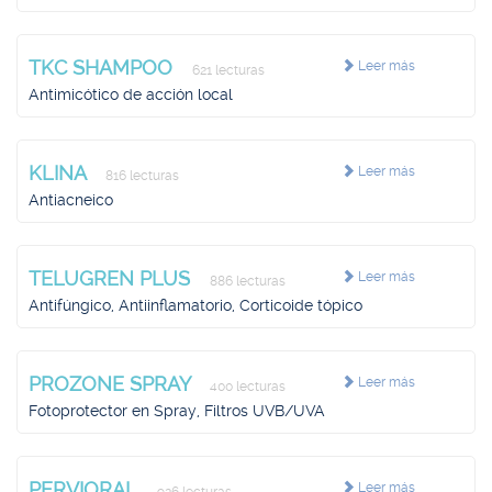
TKC SHAMPOO
Leer más
621 lecturas
Antimicótico de acción local
KLINA
Leer más
816 lecturas
Antiacneico
TELUGREN PLUS
Leer más
886 lecturas
Antifúngico, Antiinflamatorio, Corticoide tópico
PROZONE SPRAY
Leer más
400 lecturas
Fotoprotector en Spray, Filtros UVB/UVA
PERVIORAL
Leer más