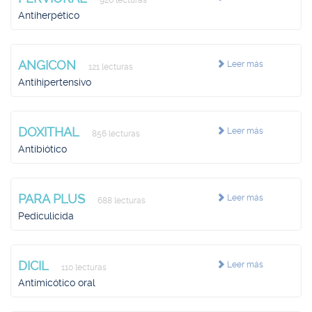
926 lecturas
Antiherpético
ANGICON
Leer más
121 lecturas
Antihipertensivo
DOXITHAL
Leer más
856 lecturas
Antibiótico
PARA PLUS
Leer más
688 lecturas
Pediculicida
DICIL
Leer más
110 lecturas
Antimicótico oral