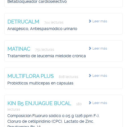
Betabloqueador cardioselectivo
DETRUCALM
Leer más
744 lecturas
Analgésico, Antiespasmódico urinario
MATINAC
Leer más
751 lecturas
Tratamiento de leucemia mieloide crónica
MULTIFLORA PLUS
Leer más
808 lecturas
Probióticos multicepas en cápsulas
KIN B5 ENJUAGUE BUCAL
Leer más
180
lecturas
Composición.Fluoruro sódico 0.05 g (226 ppm F-).
Cloruro de cetilpiridinio (CPC). Lactato de Zinc.