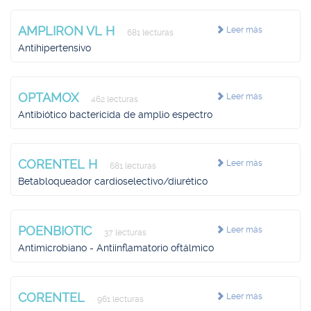
AMPLIRON VL H
Leer más
681 lecturas
Antihipertensivo
OPTAMOX
Leer más
462 lecturas
Antibiótico bactericida de amplio espectro
CORENTEL H
Leer más
681 lecturas
Betabloqueador cardioselectivo/diurético
POENBIOTIC
Leer más
37 lecturas
Antimicrobiano - Antiinflamatorio oftálmico
CORENTEL
Leer más
961 lecturas