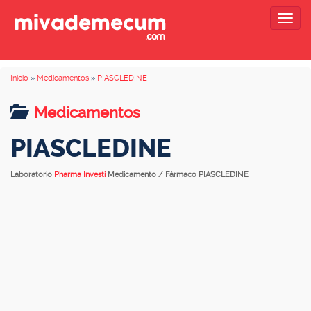
Togg
navig
Inicio
»
Medicamentos
»
PIASCLEDINE
Medicamentos
PIASCLEDINE
Laboratorio
Pharma Investi
Medicamento / Fármaco PIASCLEDINE