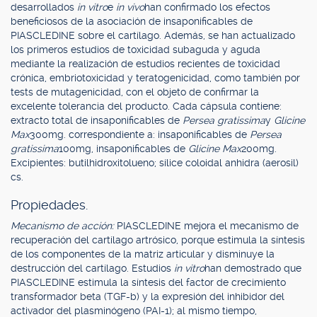
desarrollados
in vitro
e
in vivo
han confirmado los efectos
beneficiosos de la asociación de insaponificables de
PIASCLEDINE sobre el cartílago. Además, se han actualizado
los primeros estudios de toxicidad subaguda y aguda
mediante la realización de estudios recientes de toxicidad
crónica, embriotoxicidad y teratogenicidad, como también por
tests de mutagenicidad, con el objeto de confirmar la
excelente tolerancia del producto. Cada cápsula contiene:
extracto total de insaponificables de
Persea gratissima
y
Glicine
Max
300mg. correspondiente a: insaponificables de
Persea
gratissima
100mg, insaponificables de
Glicine Max
200mg.
Excipientes: butilhidroxitolueno; sílice coloidal anhidra (aerosil)
cs.
Propiedades.
Mecanismo de acción:
PIASCLEDINE mejora el mecanismo de
recuperación del cartílago artrósico, porque estimula la síntesis
de los componentes de la matriz articular y disminuye la
destrucción del cartílago. Estudios
in vitro
han demostrado que
PIASCLEDINE estimula la síntesis del factor de crecimiento
transformador beta (TGF-b) y la expresión del inhibidor del
activador del plasminógeno (PAI-1); al mismo tiempo,