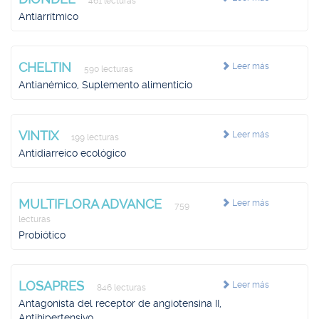
461 lecturas
Antiarrítmico
CHELTIN
Leer más
590 lecturas
Antianémico, Suplemento alimenticio
VINTIX
Leer más
199 lecturas
Antidiarreico ecológico
MULTIFLORA ADVANCE
Leer más
759
lecturas
Probiótico
LOSAPRES
Leer más
846 lecturas
Antagonista del receptor de angiotensina II,
Antihipertensivo