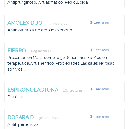
Antipruriginoso, Antiasmático, Pediculicida
AMOLEX DUO
Leer más
579 lecturas
Antibioterapia de amplio espectro
FIERRO
Leer más
805 lecturas
Presentación.Mast. comp. x 30. Sinónimos.Fe. Acción
terapéutica.Antianémico. Propiedades.Las sales ferrosas
son tres ...
ESPIRONOLACTONA
Leer más
267 lecturas
Diurético
DOSARA D
Leer más
911 lecturas
Antihipertensivo