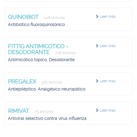
QUINOBIOT
Leer más
248 lecturas
Antibiótico fluoroquinolónico
FITTIG ANTIMICOTICO -
Leer más
DESODORANTE
728 lecturas
Antimicótico tópico, Desodorante
PREGALEX
Leer más
582 lecturas
Antiepiléptico, Analgésico neuropático
RIMIVAT
Leer más
75 lecturas
Antiviral selectivo contra virus influenza