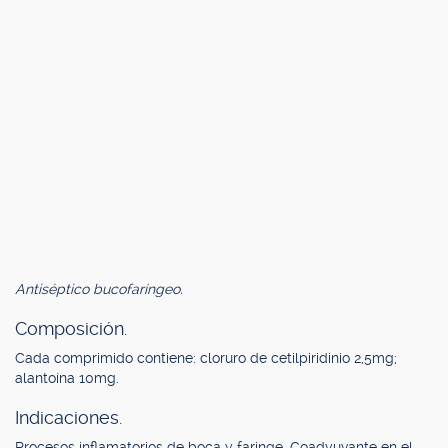
Antiséptico bucofaríngeo.
Composición.
Cada comprimido contiene: cloruro de cetilpiridinio 2,5mg;
alantoína 10mg.
Indicaciones.
Procesos inflamatorios de boca y faringe. Coadyuvante en el