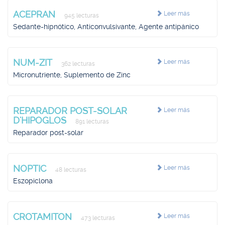
ACEPRAN
Leer más
945 lecturas
Sedante-hipnótico, Anticonvulsivante, Agente antipánico
NUM-ZIT
Leer más
362 lecturas
Micronutriente, Suplemento de Zinc
REPARADOR POST-SOLAR
Leer más
D'HIPOGLOS
891 lecturas
Reparador post-solar
NOPTIC
Leer más
48 lecturas
Eszopiclona
CROTAMITON
Leer más
473 lecturas