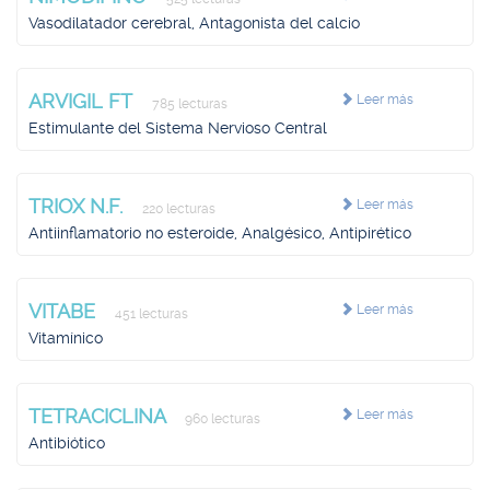
Vasodilatador cerebral, Antagonista del calcio
ARVIGIL FT
Leer más
785 lecturas
Estimulante del Sistema Nervioso Central
TRIOX N.F.
Leer más
220 lecturas
Antiinflamatorio no esteroide, Analgésico, Antipirético
VITABE
Leer más
451 lecturas
Vitamínico
TETRACICLINA
Leer más
960 lecturas
Antibiótico