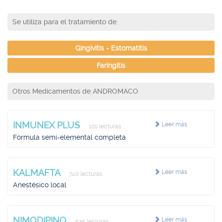
Se utiliza para el tratamiento de:
Gingivitis - Estomatitis
Faringitis
Otros Medicamentos de ANDROMACO
INMUNEX PLUS
Leer más
120 lecturas
Fórmula semi-elemental completa
KALMAFTA
Leer más
740 lecturas
Anestésico local
NIMODIPINO
Leer más
525 lecturas