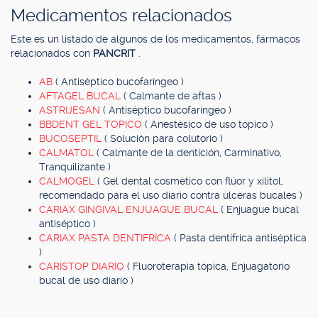
Medicamentos relacionados
Este es un listado de algunos de los medicamentos, fármacos
relacionados con
PANCRIT
.
AB
( Antiséptico bucofaríngeo )
AFTAGEL BUCAL
( Calmante de aftas )
ASTRIJESAN
( Antiséptico bucofaríngeo )
BBDENT GEL TOPICO
( Anestésico de uso tópico )
BUCOSEPTIL
( Solución para colutorio )
CALMATOL
( Calmante de la dentición, Carminativo,
Tranquilizante )
CALMOGEL
( Gel dental cosmético con flúor y xilitol,
recomendado para el uso diario contra úlceras bucales )
CARIAX GINGIVAL ENJUAGUE BUCAL
( Enjuague bucal
antiséptico )
CARIAX PASTA DENTIFRICA
( Pasta dentífrica antiséptica
)
CARISTOP DIARIO
( Fluoroterapia tópica, Enjuagatorio
bucal de uso diario )