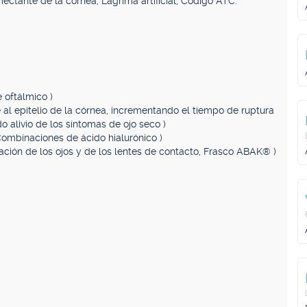
ectante de la córnea, Lágrima artificial, Código ATC:
e oftálmico )
e al epitelio de la córnea, incrementando el tiempo de ruptura
o alivio de los síntomas de ojo seco )
Combinaciones de ácido hialurónico )
icación de los ojos y de los lentes de contacto, Frasco ABAK® )