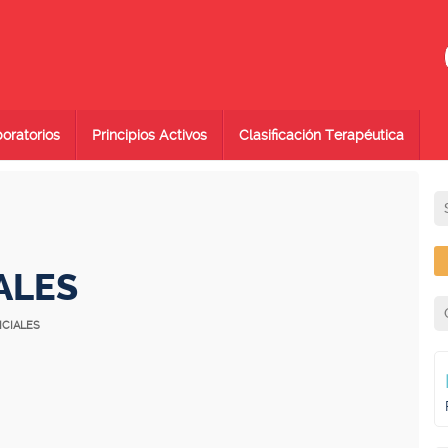
oratorios
Principios Activos
Clasificación Terapéutica
ALES
ICIALES