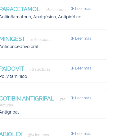
PARACETAMOL
Leer más
262 lecturas
Antiinflamatorio, Analgésico, Antipirético
MINIGEST
Leer más
106 lecturas
Anticonceptivo oral
PAIDOVIT
Leer más
463 lecturas
Polivitamínico
COTIBIN ANTIGRIPAL
Leer más
179
lecturas
Antigripal
ABIOLEX
Leer más
364 lecturas