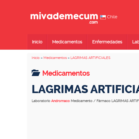
Chile
Inicio
Medicamentos
Enfermedades
Lab
Inicio
»
Medicamentos
»
LAGRIMAS ARTIFICIALES
Medicamentos
LAGRIMAS ARTIFICI
Laboratorio
Andromaco
Medicamento / Fármaco LAGRIMAS ARTIF