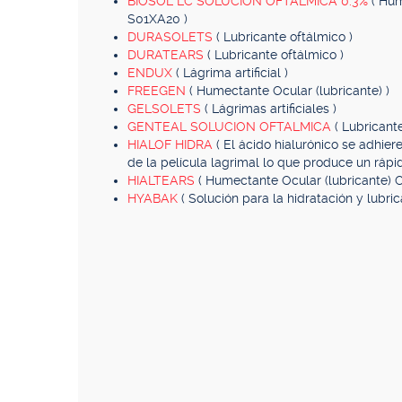
BIOSOL LC SOLUCION OFTALMICA 0.3%
( Hum
S01XA20 )
DURASOLETS
( Lubricante oftálmico )
DURATEARS
( Lubricante oftálmico )
ENDUX
( Lágrima artificial )
FREEGEN
( Humectante Ocular (lubricante) )
GELSOLETS
( Lágrimas artificiales )
GENTEAL SOLUCION OFTALMICA
( Lubricant
HIALOF HIDRA
( El ácido hialurónico se adhier
de la película lagrimal lo que produce un rápid
HIALTEARS
( Humectante Ocular (lubricante) 
HYABAK
( Solución para la hidratación y lubr