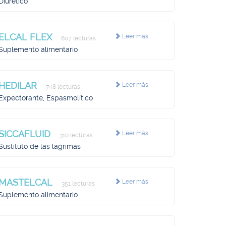
Diurético
ELCAL FLEX
Leer más
607 lecturas
Suplemento alimentario
HEDILAR
Leer más
748 lecturas
Expectorante, Espasmolítico
SICCAFLUID
Leer más
310 lecturas
Sustituto de las lágrimas
MASTELCAL
Leer más
351 lecturas
Suplemento alimentario