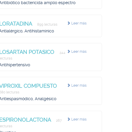
Antibiótico bactericida amplio espectro
LORATADINA
Leer más
899 lecturas
Antialérgico, Antihistamínico
LOSARTAN POTASICO
Leer más
244
lecturas
Antihipertensivo
VIPROXIL COMPUESTO
Leer más
680 lecturas
Antiespasmódico, Analgésico
ESPIRONOLACTONA
Leer más
267
lecturas