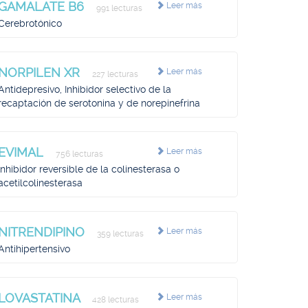
GAMALATE B6
Leer más
991 lecturas
Cerebrotónico
NORPILEN XR
Leer más
227 lecturas
Antidepresivo, Inhibidor selectivo de la
recaptación de serotonina y de norepinefrina
EVIMAL
Leer más
756 lecturas
Inhibidor reversible de la colinesterasa o
acetilcolinesterasa
NITRENDIPINO
Leer más
359 lecturas
Antihipertensivo
LOVASTATINA
Leer más
428 lecturas