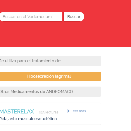
Se utiliza para el tratamiento de:
Hiposecreción lagrimal
Otros Medicamentos de ANDROMACO
MASTERELAX
Leer más
623 lecturas
Relajante musculoesquelético