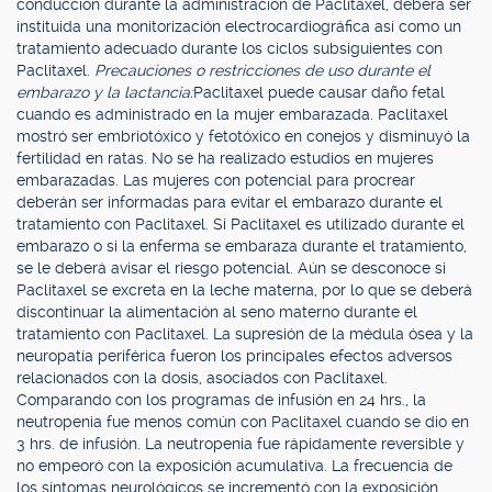
conducción durante la administración de Paclitaxel, deberá ser
instituida una monitorización electrocardiográfica así como un
tratamiento adecuado durante los ciclos subsiguientes con
Paclitaxel.
Precauciones o restricciones de uso durante el
embarazo y la lactancia:
Paclitaxel puede causar daño fetal
cuando es administrado en la mujer embarazada. Paclitaxel
mostró ser embriotóxico y fetotóxico en conejos y disminuyó la
fertilidad en ratas. No se ha realizado estudios en mujeres
embarazadas. Las mujeres con potencial para procrear
deberán ser informadas para evitar el embarazo durante el
tratamiento con Paclitaxel. Si Paclitaxel es utilizado durante el
embarazo o si la enferma se embaraza durante el tratamiento,
se le deberá avisar el riesgo potencial. Aún se desconoce si
Paclitaxel se excreta en la leche materna, por lo que se deberá
discontinuar la alimentación al seno materno durante el
tratamiento con Paclitaxel. La supresión de la médula ósea y la
neuropatía periférica fueron los principales efectos adversos
relacionados con la dosis, asociados con Paclitaxel.
Comparando con los programas de infusión en 24 hrs., la
neutropenia fue menos común con Paclitaxel cuando se dio en
3 hrs. de infusión. La neutropenia fue rápidamente reversible y
no empeoró con la exposición acumulativa. La frecuencia de
los síntomas neurológicos se incrementó con la exposición