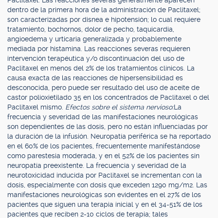
Paclitaxel. Las reacciones severas generalmente aparecen
dentro de la primera hora de la administración de Paclitaxel;
son caracterizadas por disnea e hipotensión; lo cual requiere
tratamiento, bochornos, dolor de pecho, taquicardia,
angioedema y urticaria generalizada y probablemente
mediada por histamina. Las reacciones severas requieren
intervención terapéutica y/o discontinuación del uso de
Paclitaxel en menos del 2% de los tratamientos clínicos. La
causa exacta de las reacciones de hipersensibilidad es
desconocida, pero puede ser resultado del uso de aceite de
castor polioxietilado 35 en los concentrados de Paclitaxel o del
Paclitaxel mismo.
Efectos sobre el sistema nervioso:
La
frecuencia y severidad de las manifestaciones neurológicas
son dependientes de las dosis, pero no están influenciadas por
la duración de la infusión. Neuropatía periférica se ha reportado
en el 60% de los pacientes, frecuentemente manifestándose
como parestesia moderada, y en el 52% de los pacientes sin
neuropatía preexistente. La frecuencia y severidad de la
neurotoxicidad inducida por Paclitaxel se incrementan con la
dosis, especialmente con dosis que exceden 1290 mg/m2. Las
manifestaciones neurológicas son evidentes en el 27% de los
pacientes que siguen una terapia inicial y en el 34-51% de los
pacientes que reciben 2-10 ciclos de terapia; tales