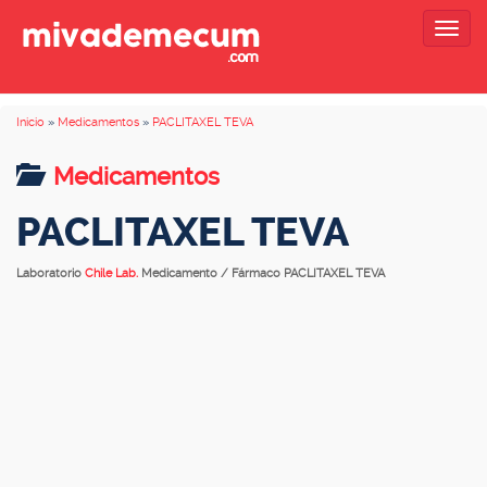
Togg
navig
Inicio
»
Medicamentos
»
PACLITAXEL TEVA
Medicamentos
PACLITAXEL TEVA
Laboratorio
Chile Lab.
Medicamento / Fármaco PACLITAXEL TEVA