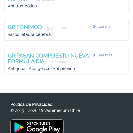
Antitrombótico
GRIFONIMOD
Leer más
913 lecturas
Vasodilatador cerebral
GRIPASAN COMPUESTO NUEVA
Leer más
FORMULA DIA
184 lecturas
Antigripal, Analgésico, Antipirético
Política de Privacidad
© 2015 - 2026 Mi Vademecum Chile