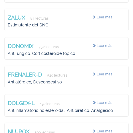
ZALUX
Leer más
84 lecturas
Estimulante del SNC
DONOMIX
Leer más
752 lecturas
Antifúngico, Corticosteroide tópico
FRENALER-D
Leer más
520 lecturas
Antialérgico, Descongestivo
DOLGEX-L
Leer más
192 lecturas
Antiinflamatorio no esferoidal, Antipirético, Analgésico
NU-ROX
Leer más
500 lecturas