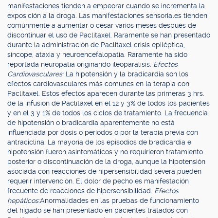
manifestaciones tienden a empeorar cuando se incrementa la
exposición a la droga. Las manifestaciones sensoriales tienden
comúnmente a aumentar o cesar varios meses después de
discontinuar el uso de Paclitaxel. Raramente se han presentado
durante la administración de Paclitaxel crisis epiléptica,
síncope, ataxia y neuroencefalopatía. Raramente ha sido
reportada neuropatía originando ileoparálisis.
Efectos
Cardiovasculares:
La hipotensión y la bradicardia son los
efectos cardiovasculares más comunes en la terapia con
Paclitaxel. Estos efectos aparecen durante las primeras 3 hrs.
de la infusión de Paclitaxel en el 12 y 3% de todos los pacientes
y en el 3 y 1% de todos los ciclos de tratamiento. La frecuencia
de hipotensión o bradicardia aparentemente no está
influenciada por dosis o períodos o por la terapia previa con
antraciclina. La mayoría de los episodios de bradicardia e
hipotensión fueron asintomáticos y no requirieron tratamiento
posterior o discontinuación de la droga, aunque la hipotensión
asociada con reacciones de hipersensibilidad severa pueden
requerir intervención. El dolor de pecho es manifestación
frecuente de reacciones de hipersensibilidad.
Efectos
hepáticos:
Anormalidades en las pruebas de funcionamiento
del hígado se han presentado en pacientes tratados con