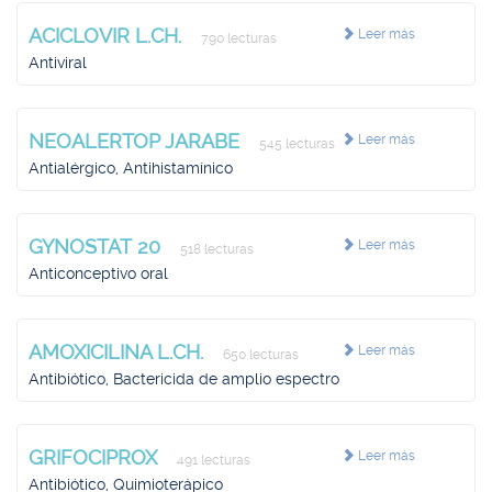
ACICLOVIR L.CH.
Leer más
790 lecturas
Antiviral
NEOALERTOP JARABE
Leer más
545 lecturas
Antialérgico, Antihistamínico
GYNOSTAT 20
Leer más
518 lecturas
Anticonceptivo oral
AMOXICILINA L.CH.
Leer más
650 lecturas
Antibiótico, Bactericida de amplio espectro
GRIFOCIPROX
Leer más
491 lecturas
Antibiótico, Quimioterápico