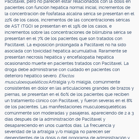
Paclitaxel, pero no parecen estar relacionados con la dosis en
pacientes con función hepática normal inicial; incrementos de
la concentración de fosfatasa alcalina sérica se presentan en el
22% de los casos, incrementos de las concentraciones séricas
de AST (TGO) se presentan en el 19% de los casos, e
incrementos sobre las concentraciones de bilirrubina sérica se
presentan en el 7% de los pacientes que son tratados con
Paclitaxel. La exposición prolongada a Paclitaxel no ha sido
asociada con toxicidad hepática acumulativa. Raramente se
presentan necrosis hepática y encefalopatía hepática
ocasionando muerte en pacientes tratados con Paclitaxel. La
droga debe administrarse con cuidado en pacientes con
deterioro hepático severo.
Efectos
musculoesqueléticos:
Artralgia y/o mialgia, comúnmente
consistentes en dolor en las articulaciones grandes de brazos y
piernas, se presentan en el 60% de los pacientes que reciben
un tratamiento clínico con Paclitaxel, y fueron severas en el 8%
de los pacientes. Las manifestaciones musculoesqueléticas
comúnmente son moderadas y pasajeras, apareciendo de 2 a 3
días después de la administración de Paclitaxel y
desapareciendo en unos cuantos días. La frecuencia y
severidad de la artralgia y/o mialgia no parecen ser
dependientes de la dosis o del programa de administración y