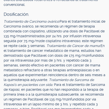
convencional.
Dosificación.
Tratamiento de Carcinoma ovárico:
Para el tratamiento inicial de
Carcinoma ovárico, se recomienda un régimen de terapia
combinada con cisplatino, utilizando una dosis de Paclitaxel de
135 mg/m2administrados por 24 hrs. por infusión intravenosa
seguida por 75 mg/m2de cisplatino intravenoso; este régimen
se repite cada 3 semanas.
Tratamiento de Cáncer de mama:
En
el tratamiento de cáncer metastático de mama, estudios han
demostrado que Paclitaxel con dosis de 175 mg/m2infundidos
por vía intravenosa por más de 3 hrs. y repetido cada 3
semanas, siendo efectivo en pacientes con cáncer de mama
metastático refractario a otras terapias antineoplásicas o en
aquellos que experimentan reincidencia dentro de seis meses a
la quimioterapia adyuvante.
Tratamiento de Sarcoma de
Kaposi's en pacientes con sida:
Para el tratamiento de Sarcoma
de Kaposi, en pacientes que no han respondido a la terapia de
primera línea o a la quimioterapia subsecuente, se recomienda
un régimen de Paclitaxel de 135 mg/m2infundidos por vía
intravenosa en un lapso mínimo de 3 hrs. y repetido cada 3