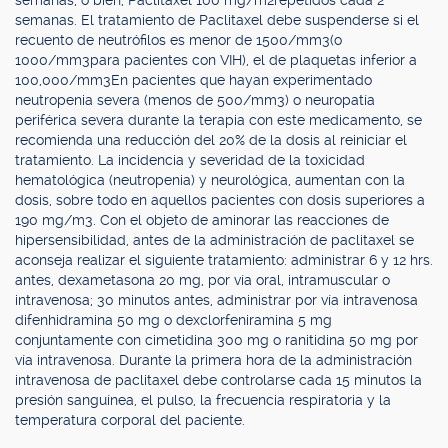
semanas, o bien, Paclitaxel 100 mg/m2repetidos cada 2
semanas. El tratamiento de Paclitaxel debe suspenderse si el
recuento de neutrófilos es menor de 1500/mm3(o
1000/mm3para pacientes con VIH), el de plaquetas inferior a
100,000/mm3En pacientes que hayan experimentado
neutropenia severa (menos de 500/mm3) o neuropatía
periférica severa durante la terapia con este medicamento, se
recomienda una reducción del 20% de la dosis al reiniciar el
tratamiento. La incidencia y severidad de la toxicidad
hematológica (neutropenia) y neurológica, aumentan con la
dosis, sobre todo en aquellos pacientes con dosis superiores a
190 mg/m3. Con el objeto de aminorar las reacciones de
hipersensibilidad, antes de la administración de paclitaxel se
aconseja realizar el siguiente tratamiento: administrar 6 y 12 hrs.
antes, dexametasona 20 mg, por vía oral, intramuscular o
intravenosa; 30 minutos antes, administrar por vía intravenosa
difenhidramina 50 mg o dexclorfeniramina 5 mg
conjuntamente con cimetidina 300 mg o ranitidina 50 mg por
vía intravenosa. Durante la primera hora de la administración
intravenosa de paclitaxel debe controlarse cada 15 minutos la
presión sanguínea, el pulso, la frecuencia respiratoria y la
temperatura corporal del paciente.