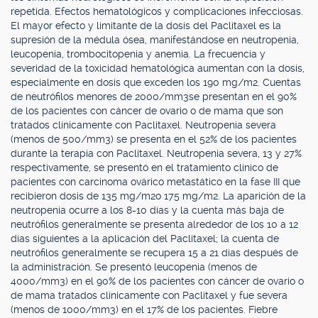
repetida. Efectos hematológicos y complicaciones infecciosas.
El mayor efecto y limitante de la dosis del Paclitaxel es la
supresión de la médula ósea, manifestándose en neutropenia,
leucopenia, trombocitopenia y anemia. La frecuencia y
severidad de la toxicidad hematológica aumentan con la dosis,
especialmente en dosis que exceden los 190 mg/m2. Cuentas
de neutrófilos menores de 2000/mm3se presentan en el 90%
de los pacientes con cáncer de ovario o de mama que son
tratados clínicamente con Paclitaxel. Neutropenia severa
(menos de 500/mm3) se presenta en el 52% de los pacientes
durante la terapia con Paclitaxel. Neutropenia severa, 13 y 27%
respectivamente, se presentó en el tratamiento clínico de
pacientes con carcinoma ovárico metastático en la fase III que
recibieron dosis de 135 mg/m2o 175 mg/m2. La aparición de la
neutropenia ocurre a los 8-10 días y la cuenta más baja de
neutrófilos generalmente se presenta alrededor de los 10 a 12
días siguientes a la aplicación del Paclitaxel; la cuenta de
neutrófilos generalmente se recupera 15 a 21 días después de
la administración. Se presentó leucopenia (menos de
4000/mm3) en el 90% de los pacientes con cáncer de ovario o
de mama tratados clínicamente con Paclitaxel y fue severa
(menos de 1000/mm3) en el 17% de los pacientes. Fiebre