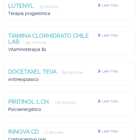
LUTENYL
Leer más
35 lecturas
Terapia progestínica
TIAMINA CLORHIDRATO CHILE
Leer más
LAB.
951 lecturas
Vitaminoterapia B1
DOCETAXEL TEVA
Leer más
692 lecturas
Antineoplásico
PIRITINOL L.CH.
Leer más
437 lecturas
Psicoenergético
INNOVA CD
Leer más
17 lecturas
Contraceptivo oral