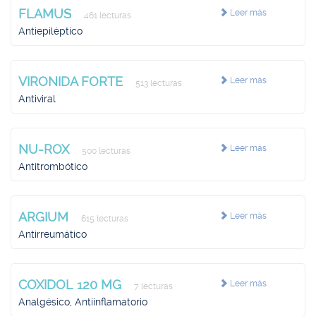
FLAMUS
Leer más
461 lecturas
Antiepiléptico
VIRONIDA FORTE
Leer más
513 lecturas
Antiviral
NU-ROX
Leer más
500 lecturas
Antitrombótico
ARGIUM
Leer más
615 lecturas
Antirreumático
COXIDOL 120 MG
Leer más
7 lecturas
Analgésico, Antiinflamatorio