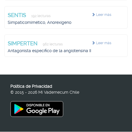
SENTIS
Leer más
192 lecturas
Simpaticomimético, Anorexígeno
SIMPERTEN
Leer más
962 lecturas
Antagonista específico de la angiotensina II
Política de Privacidad
© 2015 - 2026 Mi Vademecum Chile