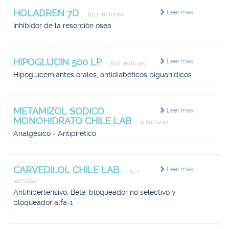
HOLADREN 7D
Leer más
857 lecturas
Inhibidor de la resorción ósea
HIPOGLUCIN 500 LP
Leer más
601 lecturas
Hipoglucemiantes orales, antidiabéticos biguanídicos
METAMIZOL SODICO
Leer más
MONOHIDRATO CHILE LAB
5 lecturas
Analgésico - Antipirético
CARVEDILOL CHILE LAB.
Leer más
571
lecturas
Antihipertensivo, Beta-bloqueador no selectivo y
bloqueador alfa-1