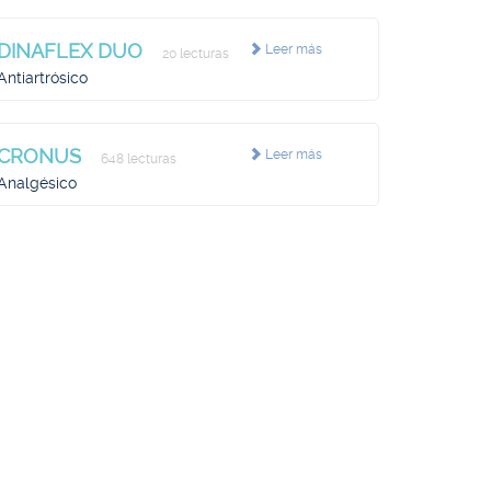
DINAFLEX DUO
Leer más
20 lecturas
Antiartrósico
CRONUS
Leer más
648 lecturas
Analgésico