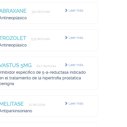
ABRAXANE
Leer más
322 lecturas
Antineoplásico
TROZOLET
Leer más
532 lecturas
Antineoplásico
VASTUS 5MG
Leer más
647 lecturas
Inhibidor específico de 5-a-reductasa indicado
en el tratamiento de la hipertrofia prostática
benigna
MELITASE
Leer más
21 lecturas
Antiparkinsoniano