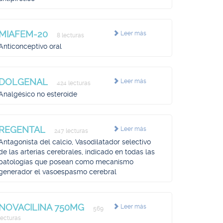
MIAFEM-20
Leer más
8 lecturas
Anticonceptivo oral
DOLGENAL
Leer más
424 lecturas
Analgésico no esteroide
REGENTAL
Leer más
247 lecturas
Antagonista del calcio, Vasodilatador selectivo
de las arterias cerebrales, indicado en todas las
patologías que posean como mecanismo
generador el vasoespasmo cerebral
NOVACILINA 750MG
Leer más
569
lecturas