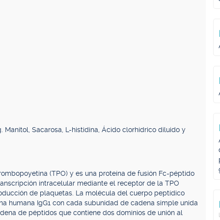
anitol, Sacarosa, L-histidina, Ácido clorhídrico diluido y
rombopoyetina (TPO) y es una proteína de fusión Fc-péptido
ranscripción intracelular mediante el receptor de la TPO
oducción de plaquetas. La molécula del cuerpo peptídico
lina humana IgG1 con cada subunidad de cadena simple unida
dena de péptidos que contiene dos dominios de unión al