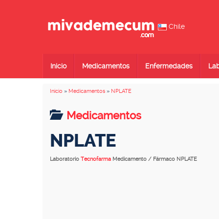
Chile
Inicio
Medicamentos
Enfermedades
Lab
Inicio
»
Medicamentos
»
NPLATE
Medicamentos
NPLATE
Laboratorio
Tecnofarma
Medicamento / Fármaco NPLATE