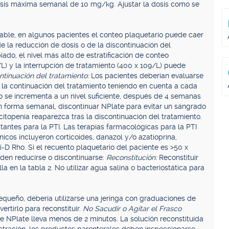
osis máxima semanal de 10 mg/kg. Ajustar la dosis como se
riable, en algunos pacientes el conteo plaquetario puede caer
 la reducción de dosis o de la discontinuación del
iado, el nivel más alto de estratificación de conteo
/L) y la interrupción de tratamiento (400 x 109/L) puede
ntinuación del tratamiento:
Los pacientes deberían evaluarse
r la continuación del tratamiento teniendo en cuenta a cada
no se incrementa a un nivel suficiente, después de 4 semanas
n forma semanal, discontinuar NPlate para evitar un sangrado
itopenia reaparezca tras la discontinuación del tratamiento.
ntes para la PTI. Las terapias farmacológicas para la PTI
icos incluyeron corticoides, danazol y/o azatioprina,
-D Rho. Si el recuento plaquetario del paciente es >50 x
eden reducirse o discontinuarse:
Reconstitución:
Reconstituir
a en la tabla 2. No utilizar agua salina o bacteriostática para
ueño, debería utilizarse una jeringa con graduaciones de
rtirlo para reconstituir.
No Sacudir o Agitar el Frasco
de NPlate lleva menos de 2 minutos. La solución reconstituida