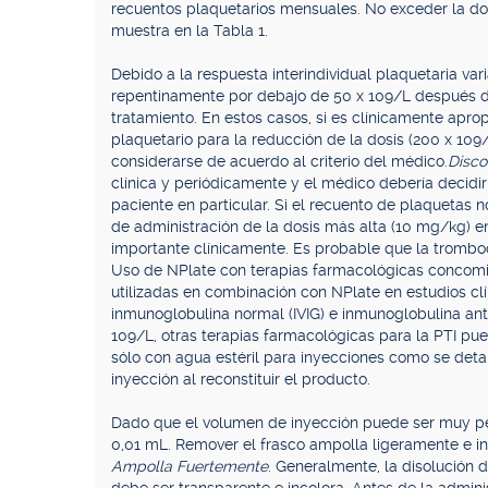
recuentos plaquetarios mensuales. No exceder la d
muestra en la Tabla 1.
Debido a la respuesta interindividual plaquetaria va
repentinamente por debajo de 50 x 109/L después de
tratamiento. En estos casos, si es clínicamente aprop
plaquetario para la reducción de la dosis (200 x 109
considerarse de acuerdo al criterio del médico.
Disco
clínica y periódicamente y el médico debería decidi
paciente en particular. Si el recuento de plaquetas 
de administración de la dosis más alta (10 mg/kg) e
importante clínicamente. Es probable que la tromboc
Uso de NPlate con terapias farmacológicas concomita
utilizadas en combinación con NPlate en estudios clín
inmunoglobulina normal (IVIG) e inmunoglobulina anti
109/L, otras terapias farmacológicas para la PTI pu
sólo con agua estéril para inyecciones como se detall
inyección al reconstituir el producto.
Dado que el volumen de inyección puede ser muy peq
0,01 mL. Remover el frasco ampolla ligeramente e inve
Ampolla Fuertemente
. Generalmente, la disolución 