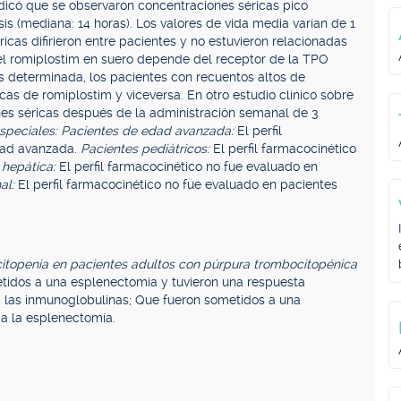
dicó que se observaron concentraciones séricas pico
 (mediana: 14 horas). Los valores de vida media varían de 1
ricas difirieron entre pacientes y no estuvieron relacionadas
 del romiplostim en suero depende del receptor de la TPO
s determinada, los pacientes con recuentos altos de
as de romiplostim y viceversa. En otro estudio clínico sobre
nes séricas después de la administración semanal de 3
speciales: Pacientes de edad avanzada:
El perfil
dad avanzada.
Pacientes pediátricos:
El perfil farmacocinético
a hepática:
El perfil farmacocinético no fue evaluado en
nal:
El perfil farmacocinético no fue evaluado en pacientes
citopenia en pacientes adultos con púrpura trombocitopénica
tidos a una esplenectomía y tuvieron una respuesta
 a las inmunoglobulinas; Que fueron sometidos a una
a la esplenectomía.