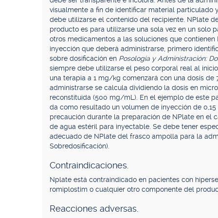
debe ser transparente e incolora. Antes de la admin
visualmente a fin de identificar material particulado
debe utilizarse el contenido del recipiente. NPlate de
producto es para utilizarse una sola vez en un solo
otros medicamentos a las soluciones que contienen
inyección que deberá administrarse, primero identif
sobre dosificación en
Posología y Administración: Dosi
siempre debe utilizarse el peso corporal real al inici
una terapia a 1 mg/kg comenzará con una dosis de 
administrarse se calcula dividiendo la dosis en mic
reconstituida (500 mg/mL). En el ejemplo de este pa
da como resultado un volumen de inyección de 0,15
precaución durante la preparación de NPlate en el cá
de agua estéril para inyectable. Se debe tener espe
adecuado de NPlate del frasco ampolla para la admi
Sobredosificación).
Contraindicaciones.
Nplate está contraindicado en pacientes con hipers
romiplostim o cualquier otro componente del produc
Reacciones adversas.