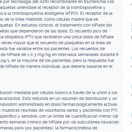
 por tecnología del ADN recombinante en Escherichia coli
plaquetas uniéndose al receptor de la trombopoyetina y
go a la trombopoyetina endógena (eTPO). El receptor de la
s de la línea mieloide, como células madre que se
uetas. En estudios clínicos, el tratamiento con NPlate dio
etas que dependieron de las dosis. El recuento pico de
 idiopática (PTI) que recibieron una única dosis de NPlate
9 veces mayor que el recuento de plaquetas en la línea de
sta fue variable entre los pacientes. Los recuentos de
s de NPlate de 1 ó 3 mg/kg en intervalos semanales durante 6
09/L en la mayoría de los pacientes, pero la respuesta fue
 de NPlate de manera individual, que debería basarse en el
bución mediada por células blanco a través de la unión a los
cariocitos. Esto redunda en un volumen de distribución y un
omiplostim administrado en dosis farmacológicamente activas
s muestras reunidas de voluntarios sanos y pacientes con PTI
pecífico y sensible, con un límite de cuantificación menor (18
iento semanal crónico de NPlate por vía subcutánea (duración
manas para 100 pacientes), la farmacocinética de