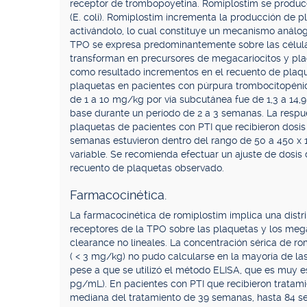
receptor de trombopoyetina. Romiplostim se produce
(E. coli). Romiplostim incrementa la producción de 
activándolo, lo cual constituye un mecanismo análo
TPO se expresa predominantemente sobre las célula
transforman en precursores de megacariocitos y plaq
como resultado incrementos en el recuento de plaqu
plaquetas en pacientes con púrpura trombocitopénica
de 1 a 10 mg/kg por vía subcutánea fue de 1,3 a 14,
base durante un período de 2 a 3 semanas. La respue
plaquetas de pacientes con PTI que recibieron dosi
semanas estuvieron dentro del rango de 50 a 450 x 1
variable. Se recomienda efectuar un ajuste de dosis
recuento de plaquetas observado.
Farmacocinética.
La farmacocinética de romiplostim implica una distri
receptores de la TPO sobre las plaquetas y los mega
clearance no lineales. La concentración sérica de r
( < 3 mg/kg) no pudo calcularse en la mayoría de la
pese a que se utilizó el método ELISA, que es muy es
pg/mL). En pacientes con PTI que recibieron tratam
mediana del tratamiento de 39 semanas, hasta 84 se