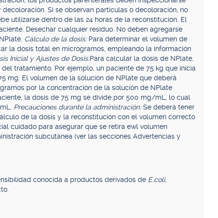
istración, los productos parenterales deben inspeccionarse
 y decoloración. Si se observan partículas o decoloración, no
be utilizarse dentro de las 24 horas de la reconstitución. El
 paciente. Desechar cualquier residuo. No deben agregarse
 NPlate.
Cálculo de la dosis:
Para determinar el volumen de
icar la dosis total en microgramos, empleando la información
s Inicial y Ajustes de Dosis.
Para calcular la dosis de NPlate,
o del tratamiento. Por ejemplo, un paciente de 75 kg que inicia
75 mg. El volumen de la solución de NPlate que deberá
rogramos por la concentración de la solución de NPlate
ciente, la dosis de 75 mg se divide por 500 mg/mL, lo cual
 mL.
Precauciones durante la administración:
Se deberá tener
lculo de la dosis y la reconstitución con el volumen correcto
cial cuidado para asegurar que se retira ewl volumen
nistración subcutánea (ver las secciones Advertencias y
ensibilidad conocida a productos derivados de
E.coli
,
to.