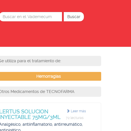
Se utiliza para el tratamiento de:
Hemorragias
Otros Medicamentos de TECNOFARMA
LERTUS SOLUCION
Leer más
INYECTABLE 75MG/3ML
72 lecturas
Analgésico, antiinflamatorio, antirreumático,
antipirético