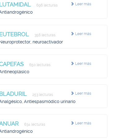
LUTAMIDAL
Leer más
696 lecturas
Antiandrogénico
EUTEBROL
Leer más
356 lecturas
Neuroprotector, neuroactivador
CAPEFAS
Leer más
650 lecturas
Antineoplásico
BLADURIL
Leer más
253 lecturas
Analgésico, Antiespasmódico urinario
ANUAR
Leer más
634 lecturas
Antiandrogénico