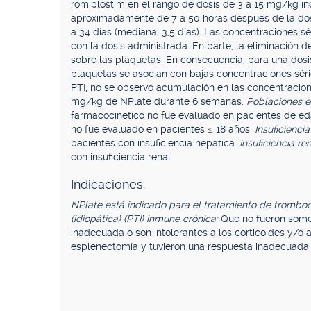
romiplostim en el rango de dosis de 3 a 15 mg/kg in
aproximadamente de 7 a 50 horas después de la dosis
a 34 días (mediana: 3,5 días). Las concentraciones sé
con la dosis administrada. En parte, la eliminación
sobre las plaquetas. En consecuencia, para una dosi
plaquetas se asocian con bajas concentraciones séric
PTI, no se observó acumulación en las concentracio
mg/kg de NPlate durante 6 semanas.
Poblaciones e
farmacocinético no fue evaluado en pacientes de e
no fue evaluado en pacientes ≤ 18 años.
Insuficienci
pacientes con insuficiencia hepática.
Insuficiencia re
con insuficiencia renal.
Indicaciones.
NPlate está indicado para el tratamiento de trombo
(idiopática) (PTI) inmune crónica:
Que no fueron some
inadecuada o son intolerantes a los corticoides y/o
esplenectomía y tuvieron una respuesta inadecuada 