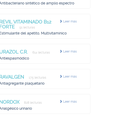
Antibacteriano sintético de amplio espectro
REVIL VITAMINADO B12
Leer más
FORTE
91 lecturas
Estimulante del apetito, Multivitamínico
URAZOL C.R.
Leer más
614 lecturas
Antiespasmódico
RAVALGEN
Leer más
175 lecturas
Antiagregante plaquetario
NORDOX
Leer más
828 lecturas
Analgésico urinario