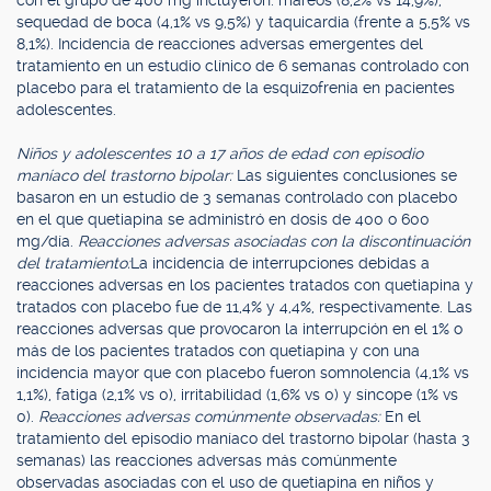
con el grupo de 400 mg incluyeron: mareos (8,2% vs 14,9%),
sequedad de boca (4,1% vs 9,5%) y taquicardia (frente a 5,5% vs
8,1%). Incidencia de reacciones adversas emergentes del
tratamiento en un estudio clínico de 6 semanas controlado con
placebo para el tratamiento de la esquizofrenia en pacientes
adolescentes.
Niños y adolescentes 10 a 17 años de edad con episodio
maníaco del trastorno bipolar:
Las siguientes conclusiones se
basaron en un estudio de 3 semanas controlado con placebo
en el que quetiapina se administró en dosis de 400 o 600
mg/día.
Reacciones adversas asociadas con la discontinuación
del tratamiento:
La incidencia de interrupciones debidas a
reacciones adversas en los pacientes tratados con quetiapina y
tratados con placebo fue de 11,4% y 4,4%, respectivamente. Las
reacciones adversas que provocaron la interrupción en el 1% o
más de los pacientes tratados con quetiapina y con una
incidencia mayor que con placebo fueron somnolencia (4,1% vs
1,1%), fatiga (2,1% vs 0), irritabilidad (1,6% vs 0) y síncope (1% vs
0).
Reacciones adversas comúnmente observadas:
En el
tratamiento del episodio maníaco del trastorno bipolar (hasta 3
semanas) las reacciones adversas más comúnmente
observadas asociadas con el uso de quetiapina en niños y