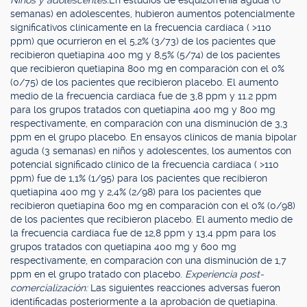
Niños y adolescentes:
En estudios de esquizofrenia aguda (6
semanas) en adolescentes, hubieron aumentos potencialmente
significativos clínicamente en la frecuencia cardíaca ( >110
ppm) que ocurrieron en el 5,2% (3/73) de los pacientes que
recibieron quetiapina 400 mg y 8,5% (5/74) de los pacientes
que recibieron quetiapina 800 mg en comparación con el 0%
(0/75) de los pacientes que recibieron placebo. El aumento
medio de la frecuencia cardíaca fue de 3,8 ppm y 11.2 ppm
para los grupos tratados con quetiapina 400 mg y 800 mg
respectivamente, en comparación con una disminución de 3,3
ppm en el grupo placebo. En ensayos clínicos de manía bipolar
aguda (3 semanas) en niños y adolescentes, los aumentos con
potencial significado clínico de la frecuencia cardíaca ( >110
ppm) fue de 1,1% (1/95) para los pacientes que recibieron
quetiapina 400 mg y 2,4% (2/98) para los pacientes que
recibieron quetiapina 600 mg en comparación con el 0% (0/98)
de los pacientes que recibieron placebo. El aumento medio de
la frecuencia cardíaca fue de 12,8 ppm y 13,4 ppm para los
grupos tratados con quetiapina 400 mg y 600 mg
respectivamente, en comparación con una disminución de 1,7
ppm en el grupo tratado con placebo.
Experiencia post-
comercialización:
Las siguientes reacciones adversas fueron
identificadas posteriormente a la aprobación de quetiapina.