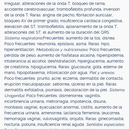
irregular, alteraciones de la onda T, bloqueo de rama,
accidente cerebrovascular, tromboflebitis profunda, inversión
de la onda T. Raras: angina de pecho, fibrilación auricular,
bloqueo AV de primer grado, insuficiencia cardiaca congestiva,
elevación del ST, tromboflebitis, aplanamiento de la onda T,
alteraciones del ST, el aumento de la duración del QRS.
Sistema respiratorio:
Frecuentes: aumento de la tos, disnea.
Poco frecuentes: neumonía, epistaxis, asma. Raras: hipo,
hiperventilación.
Metabólicos y nutricionales:
Poco frecuentes:
pérdida de peso, aumento de fosfatasa alcalina, hiperlipidemia,
intolerancia al alcohol, deshidratación, hiperglucemia, aumento
de creatinina, hipoglucemia. Raras: glucosuria, gota, edema de
mano, hipopotasemia, intoxicación por agua.
Piel y anexos:
Poco frecuentes: prurito, acné, eczema, dermatitis de contacto,
erupción maculopapular, seborrea, úlceras en la piel. Raras:
dermatitis exfoliativa, psoriasis, decoloración de la piel.
Sistema
Urogenital:
Poco frecuentes: dismenorrea, vaginitis,
incontinencia urinaria, metrorragia, impotencia, disuria,
moniliasis vaginal, eyaculación anormal, cistitis, aumento de la
frecuencia urinaria, amenorrea, lactancia femenina, leucorrea,
hemorragia vaginal, vulvovaginitis, orquitis. Raras: ginecomastia,
nocturia, poliuria, insuficiencia renal aguda.
Sentidos especiales: