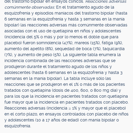
del trastorno bipolar en ensayos clínicos.
Reacciones adversas
comúnmente observadas:
En el tratamiento agudo de la
esquizofrenia y episodios maníacos del trastorno bipolar (hasta
6 semanas en la esquizofrenia y hasta 3 semanas en la manía
bipolar) las reacciones adversas más comúnmente observadas
asociadas con el uso de quetiapina en niños y adolescentes
(incidencia del 5% o más y por lo menos el doble que para
placebo) fueron somnolencia (47%), mareos (15%), fatiga (9%),
aumento del apetito (8%), sequedad de boca (7%), taquicardia
(7%), y aumento de peso (5%). La siguiente tabla enumera la
incidencia combinada de las reacciones adversas que se
produjeron durante el tratamiento agudo de los niños y
adolescentes (hasta 6 semanas en la esquizofrenia y hasta 3
semanas en la manía bipolar). La tabla incluye sólo las
reacciones que se produjeron en el 1% o más de los pacientes
tratados con quetiapina (dosis de 400, 600, o 800 mg día) y
para los que la incidencia en pacientes tratados con quetiapina
fue mayor que la incidencia en pacientes tratados con placebo.
Reacciones adversas (incidencia ≥ 1% y mayor que el placebo)
en el corto plazo, en ensayos controlados con placebo de niños
y adolescentes (10 a 17 años de edad) con manía bipolar o
esquizofrenia.