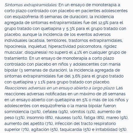
Síntomas extrapiramidales:
En un ensayo de monoterapia a
corto plazo controlado con placebo en pacientes adolescentes
con esquizofrenia (6 semanas de duración), la incidencia
agregada de síntomas extrapiramidales fue del 12,9% para el
grupo tratado con quetiapina y 5.3% para el grupo tratado con
placebo, aunque la incidencia de los eventos adversos
individuales (acatisia, temblores, trastornos extrapiramidales,
hipocinesia, inquietud, hiperactividad psicomotora, rigidez
muscular, disquinesia) no superó el 4,1% en cualquier grupo de
tratamiento. En un ensayo de monoterapia a corto plazo
controlado con placebo en niños y adolescentes con manía
bipolar (3 semanas de duración), la incidencia agregada de
síntomas extrapiramidales fue del 3,6% para el grupo tratado
con quetiapina y 1.1% para grupo tratado con placebo.
Reacciones adversas en un ensayo abierto a largo plazo:
Las
reacciones adversas notificadas en un máximo de 26 semanas
en un ensayo abierto con quetiapina en 5% o más de los niños y
adolescentes con esquizofrenia o la manía bipolar fueron:
somnolencia (30%), cefalea (19%), vómitos (11%), aumento de
peso (13%), insomnio (8%), náuseas (10%), fatiga (8%), mareo (9%),
aumento del apetito (7%), infección del tracto respiratorio
superior (7%), agitación (5%), taquicardia (5%) e irritabilidad (5%).