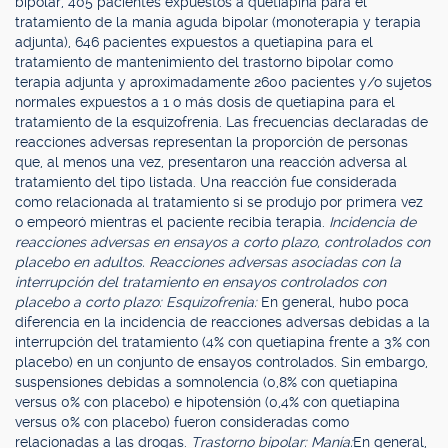
bipolar, 405 pacientes expuestos a quetiapina para el
tratamiento de la manía aguda bipolar (monoterapia y terapia
adjunta), 646 pacientes expuestos a quetiapina para el
tratamiento de mantenimiento del trastorno bipolar como
terapia adjunta y aproximadamente 2600 pacientes y/o sujetos
normales expuestos a 1 o más dosis de quetiapina para el
tratamiento de la esquizofrenia. Las frecuencias declaradas de
reacciones adversas representan la proporción de personas
que, al menos una vez, presentaron una reacción adversa al
tratamiento del tipo listada. Una reacción fue considerada
como relacionada al tratamiento si se produjo por primera vez
o empeoró mientras el paciente recibía terapia.
Incidencia de
reacciones adversas en ensayos a corto plazo, controlados con
placebo en adultos. Reacciones adversas asociadas con la
interrupción del tratamiento en ensayos controlados con
placebo a corto plazo: Esquizofrenia:
En general, hubo poca
diferencia en la incidencia de reacciones adversas debidas a la
interrupción del tratamiento (4% con quetiapina frente a 3% con
placebo) en un conjunto de ensayos controlados. Sin embargo,
suspensiones debidas a somnolencia (0,8% con quetiapina
versus 0% con placebo) e hipotensión (0,4% con quetiapina
versus 0% con placebo) fueron consideradas como
relacionadas a las drogas.
Trastorno bipolar: Manía:
En general,