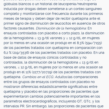
glóbulos blancos o un historial de leucopenia/neutropenia
inducida por drogas deben someterse a un conteo sanguíneo
completo y monitorizarse con frecuencia durante los primeros
meses de terapia y deben dejar de recibir quetiapina ante el
primer signo de disminución de leucocitos en ausencia de otros
factores causantes.
Disminución de la hemoglobina:
En
ensayos controlados con placebo a corto plazo, la disminución
de la hemoglobina ≤ 13 g/dl varones y ≤ 12 g/dL en mujeres
por lo menos en una ocasión se produjo en el 8,3% (594/7155)
de los pacientes tratados con quetiapina en comparación con
6,2 % (219/3536) de los pacientes tratados con placebo. En una
base de datos de ensayos clínicos controlados y no
controlados, la disminución de la hemoglobina ≤ 13 g/dl en
varones, ≤ 12 g/dL en mujeres por lo menos en una ocasión se
produjo en el 11% (2277/20729) de los pacientes tratados con
quetiapina.
Cambios en el ECG: Adultos:
las comparaciones
entre los grupos de ensayos controlados con placebo no
mostraron diferencias estadísticamente significativas entre
quetiapina y placebo en las proporciones de pacientes que
experimentaron cambios potencialmente importantes en los
parámetros electrocardiográficos, incluyendo QT, QTc, y los
intervalos PR. Sin embargo, las proporciones de pacientes que