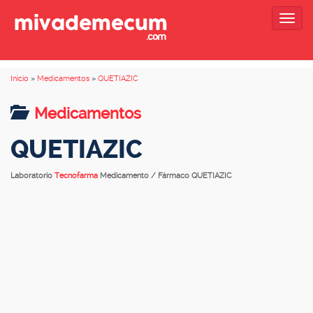
Togg
navig
Inicio
»
Medicamentos
»
QUETIAZIC
Medicamentos
QUETIAZIC
Laboratorio
Tecnofarma
Medicamento / Fármaco QUETIAZIC