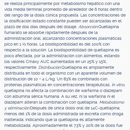
se realiza principalmente por metabolismo hepático con una
vida media terminal promedio de alrededor de 6 horas dentro
del rango de la dosis clínica propuesta. Las concentraciones de
la dosificación estado constante pueden ser alcanzadas en el
plazo de dos días después del dosaje.
Absorción:
Quetiapina
fumarato se absorbe rápidamente después de la
administración oral, alcanzando concentraciones plasmáticas
pico en 1 ½ horas. La biodisponibilidad es del 100% con
respecto a la solución. La biodisponibilidad de quetiapina es
poco afectada, por la administración con alimentos, estando
los valores Cmáxy AUC aumentados en un 25% y 15%,
respectivamente.
Distribución:
Quetiapina es ampliamente
distribuida en todo el organismo con un aparente volumen de
distribución de 10 + 4 L/kg. Un 83% es combinado con
proteínas plasmáticas en concentraciones terapéuticas.
In vitro
,
quetiapina no afecta la combinación de warfarina o diazepam
con albúmina sérica humana. A su vez, ni la warfarina ni el
diazepam alteran la combinación con quetiapina.
Metabolismo
y eliminación:
Después de única dosis oral de 14C-quetiapina,
menos del 1% de la dosis administrada se excreta como droga
inalterada, indicando que la quetiapina es altamente
metabolizada. Aproximadamente el 73% y 20% de la dosis fue