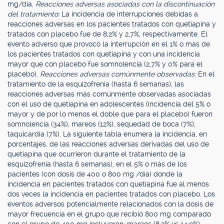
mg/día.
Reacciones adversas asociadas con la discontinuación
del tratamiento:
La incidencia de interrupciones debidas a
reacciones adversas en los pacientes tratados con quetiapina y
tratados con placebo fue de 8,2% y 2,7%, respectivamente. El
evento adverso que provocó la interrupción en el 1% o más de
los pacientes tratados con quetiapina y con una incidencia
mayor que con placebo fue somnolencia (2,7% y 0% para el
placebo).
Reacciones adversas comúnmente observadas:
En el
tratamiento de la esquizofrenia (hasta 6 semanas), las
reacciones adversas más comúnmente observadas asociadas
con el uso de quetiapina en adolescentes (incidencia del 5% o
mayor y de por lo menos el doble que para el placebo) fueron
somnolencia (34%), mareos (12%), sequedad de boca (7%),
taquicardia (7%). La siguiente tabla enumera la incidencia, en
porcentajes, de las reacciones adversas derivadas del uso de
quetiapina que ocurrieron durante el tratamiento de la
esquizofrenia (hasta 6 semanas), en el 5% o más de los
pacientes (con dosis de 400 o 800 mg /día) donde la
incidencia en pacientes tratados con quetiapina fue al menos
dos veces la incidencia en pacientes tratados con placebo. Los
eventos adversos potencialmente relacionados con la dosis de
mayor frecuencia en el grupo que recibió 800 mg comparado