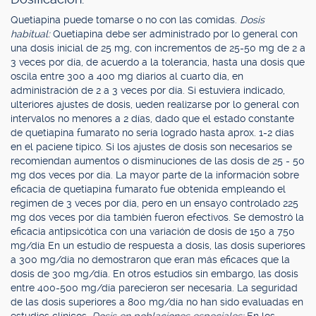
Quetiapina puede tomarse o no con las comidas.
Dosis
habitual:
Quetiapina debe ser administrado por lo general con
una dosis inicial de 25 mg, con incrementos de 25-50 mg de 2 a
3 veces por día, de acuerdo a la tolerancia, hasta una dosis que
oscila entre 300 a 400 mg diarios al cuarto día, en
administración de 2 a 3 veces por día. Si estuviera indicado,
ulteriores ajustes de dosis, ueden realizarse por lo general con
intervalos no menores a 2 días, dado que el estado constante
de quetiapina fumarato no sería logrado hasta aprox. 1-2 días
en el paciene típico. Si los ajustes de dosis son necesarios se
recomiendan aumentos o disminuciones de las dosis de 25 - 50
mg dos veces por día. La mayor parte de la información sobre
eficacia de quetiapina fumarato fue obtenida empleando el
regimen de 3 veces por día, pero en un ensayo controlado 225
mg dos veces por día también fueron efectivos. Se demostró la
eficacia antipsicótica con una variación de dosis de 150 a 750
mg/día En un estudio de respuesta a dosis, las dosis superiores
a 300 mg/día no demostraron que eran más eficaces que la
dosis de 300 mg/día. En otros estudios sin embargo, las dosis
entre 400-500 mg/día parecieron ser necesaria. La seguridad
de las dosis superiores a 800 mg/día no han sido evaluadas en