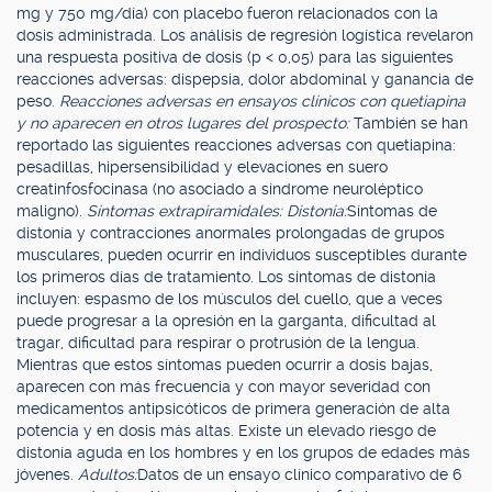
mg y 750 mg/día) con placebo fueron relacionados con la
dosis administrada. Los análisis de regresión logística revelaron
una respuesta positiva de dosis (p < 0,05) para las siguientes
reacciones adversas: dispepsia, dolor abdominal y ganancia de
peso.
Reacciones adversas en ensayos clínicos con quetiapina
y no aparecen en otros lugares del prospecto:
También se han
reportado las siguientes reacciones adversas con quetiapina:
pesadillas, hipersensibilidad y elevaciones en suero
creatinfosfocinasa (no asociado a síndrome neuroléptico
maligno).
Síntomas extrapiramidales: Distonía:
Síntomas de
distonía y contracciones anormales prolongadas de grupos
musculares, pueden ocurrir en individuos susceptibles durante
los primeros días de tratamiento. Los síntomas de distonía
incluyen: espasmo de los músculos del cuello, que a veces
puede progresar a la opresión en la garganta, dificultad al
tragar, dificultad para respirar o protrusión de la lengua.
Mientras que estos síntomas pueden ocurrir a dosis bajas,
aparecen con más frecuencia y con mayor severidad con
medicamentos antipsicóticos de primera generación de alta
potencia y en dosis más altas. Existe un elevado riesgo de
distonía aguda en los hombres y en los grupos de edades más
jóvenes.
Adultos:
Datos de un ensayo clínico comparativo de 6