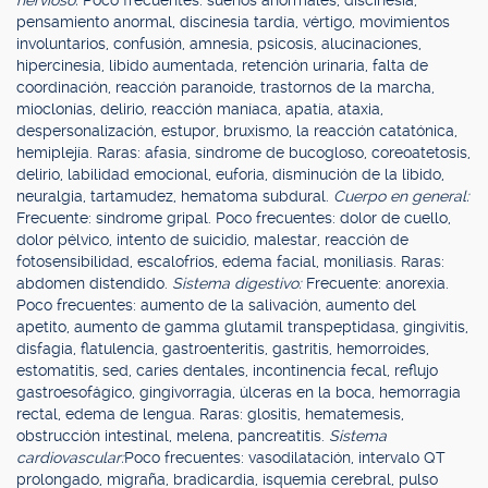
nervioso:
Poco frecuentes: sueños anormales, discinesia,
pensamiento anormal, discinesia tardía, vértigo, movimientos
involuntarios, confusión, amnesia, psicosis, alucinaciones,
hipercinesia, libido aumentada, retención urinaria, falta de
coordinación, reacción paranoide, trastornos de la marcha,
mioclonías, delirio, reacción maníaca, apatía, ataxia,
despersonalización, estupor, bruxismo, la reacción catatónica,
hemiplejía. Raras: afasia, síndrome de bucogloso, coreoatetosis,
delirio, labilidad emocional, euforia, disminución de la libido,
neuralgia, tartamudez, hematoma subdural.
Cuerpo en general:
Frecuente: síndrome gripal. Poco frecuentes: dolor de cuello,
dolor pélvico, intento de suicidio, malestar, reacción de
fotosensibilidad, escalofríos, edema facial, moniliasis. Raras:
abdomen distendido.
Sistema digestivo:
Frecuente: anorexia.
Poco frecuentes: aumento de la salivación, aumento del
apetito, aumento de gamma glutamil transpeptidasa, gingivitis,
disfagia, flatulencia, gastroenteritis, gastritis, hemorroides,
estomatitis, sed, caries dentales, incontinencia fecal, reflujo
gastroesofágico, gingivorragia, úlceras en la boca, hemorragia
rectal, edema de lengua. Raras: glositis, hematemesis,
obstrucción intestinal, melena, pancreatitis.
Sistema
cardiovascular:
Poco frecuentes: vasodilatación, intervalo QT
prolongado, migraña, bradicardia, isquemia cerebral, pulso