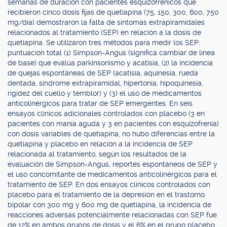
semanas de duración con pacientes esquizofrénicos que
recibieron cinco dosis fijas de quetiapina (75, 150, 300, 600, 750
mg/día) demostraron la falta de síntomas extrapiramidales
relacionados al tratamiento (SEP) en relación a la dosis de
quetiapina. Se utilizaron tres métodos para medir los SEP:
puntuación total (1) Simpson-Angus (significa cambiar de línea
de base) que evalúa parkinsonismo y acatisia, (2) la incidencia
de quejas espontáneas de SEP (acatisia, aquinesia, rueda
dentada, síndrome extrapiramidal, hipertonía, hipoquinesia,
rigidez del cuello y temblor) y (3) el uso de medicamentos
anticolinérgicos para tratar de SEP emergentes. En seis
ensayos clínicos adicionales controlados con placebo (3 en
pacientes con manía aguda y 3 en pacientes con esquizofrenia)
con dosis variables de quetiapina, no hubo diferencias entre la
quetiapina y placebo en relación a la incidencia de SEP
relacionada al tratamiento, según los resultados de la
evaluación de Simpson-Angus, reportes espontáneos de SEP y
el uso concomitante de medicamentos anticolinérgicos para el
tratamiento de SEP. En dos ensayos clínicos controlados con
placebo para el tratamiento de la depresión en el trastorno
bipolar con 300 mg y 600 mg de quetiapina, la incidencia de
reacciones adversas potencialmente relacionadas con SEP fue
de 12% en ambos grupos de dosis y el 6% en el grupo placebo.