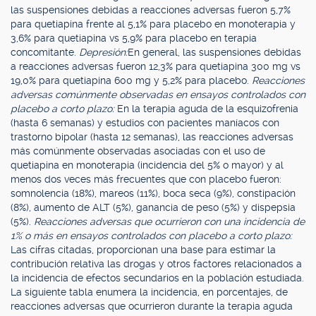
las suspensiones debidas a reacciones adversas fueron 5,7%
para quetiapina frente al 5,1% para placebo en monoterapia y
3,6% para quetiapina vs 5,9% para placebo en terapia
concomitante.
Depresión:
En general, las suspensiones debidas
a reacciones adversas fueron 12,3% para quetiapina 300 mg vs
19,0% para quetiapina 600 mg y 5,2% para placebo.
Reacciones
adversas comúnmente observadas en ensayos controlados con
placebo a corto plazo:
En la terapia aguda de la esquizofrenia
(hasta 6 semanas) y estudios con pacientes maníacos con
trastorno bipolar (hasta 12 semanas), las reacciones adversas
más comúnmente observadas asociadas con el uso de
quetiapina en monoterapia (incidencia del 5% o mayor) y al
menos dos veces más frecuentes que con placebo fueron:
somnolencia (18%), mareos (11%), boca seca (9%), constipación
(8%), aumento de ALT (5%), ganancia de peso (5%) y dispepsia
(5%).
Reacciones adversas que ocurrieron con una incidencia de
1% o más en ensayos controlados con placebo a corto plazo:
Las cifras citadas, proporcionan una base para estimar la
contribución relativa las drogas y otros factores relacionados a
la incidencia de efectos secundarios en la población estudiada.
La siguiente tabla enumera la incidencia, en porcentajes, de
reacciones adversas que ocurrieron durante la terapia aguda