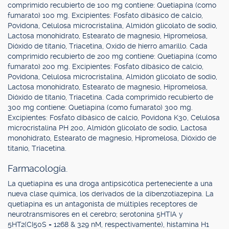
comprimido recubierto de 100 mg contiene: Quetiapina (como
fumarato) 100 mg. Excipientes: Fosfato dibásico de calcio,
Povidona, Celulosa microcristalina, Almidón glicolato de sodio,
Lactosa monohidrato, Estearato de magnesio, Hipromelosa,
Dióxido de titanio, Triacetina, Oxido de hierro amarillo. Cada
comprimido recubierto de 200 mg contiene: Quetiapina (como
fumarato) 200 mg. Excipientes: Fosfato dibásico de calcio,
Povidona, Celulosa microcristalina, Almidón glicolato de sodio,
Lactosa monohidrato, Estearato de magnesio, Hipromelosa,
Dióxido de titanio, Triacetina. Cada comprimido recubierto de
300 mg contiene: Quetiapina (como fumarato) 300 mg.
Excipientes: Fosfato dibásico de calcio, Povidona K30, Celulosa
microcristalina PH 200, Almidón glicolato de sodio, Lactosa
monohidrato, Estearato de magnesio, Hipromelosa, Dióxido de
titanio, Triacetina.
Farmacología.
La quetiapina es una droga antipsicótica perteneciente a una
nueva clase química, los derivados de la dibenzotiazepina. La
quetiapina es un antagonista de múltiples receptores de
neurotransmisores en el cerebro; serotonina 5HTIA y
5HT2(CI50S = 1268 & 329 nM, respectivamente), histamina H1