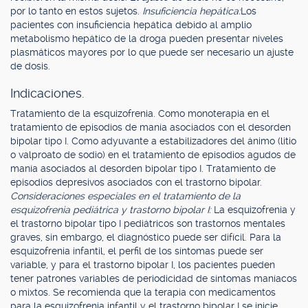
por lo tanto en estos sujetos.
Insuficiencia hepática:
Los
pacientes con insuficiencia hepática debido al amplio
metabolismo hepático de la droga pueden presentar niveles
plasmáticos mayores por lo que puede ser necesario un ajuste
de dosis.
Indicaciones.
Tratamiento de la esquizofrenia. Como monoterapia en el
tratamiento de episodios de manía asociados con el desorden
bipolar tipo I. Como adyuvante a estabilizadores del ánimo (litio
o valproato de sodio) en el tratamiento de episodios agudos de
manía asociados al desorden bipolar tipo I. Tratamiento de
episodios depresivos asociados con el trastorno bipolar.
Consideraciones especiales en el tratamiento de la
esquizofrenia pediátrica y trastorno bipolar I:
La esquizofrenia y
el trastorno bipolar tipo I pediátricos son trastornos mentales
graves, sin embargo, el diagnóstico puede ser difícil. Para la
esquizofrenia infantil, el perfil de los síntomas puede ser
variable, y para el trastorno bipolar I, los pacientes pueden
tener patrones variables de periodicidad de síntomas maníacos
o mixtos. Se recomienda que la terapia con medicamentos
para la esquizofrenia infantil y el trastorno bipolar I se inicie