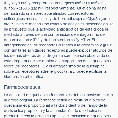
(CI50= 30 nM) y receptores adrenérgicos (alfa=1) y (alfa=2)
(CI50S = 1268 & 329 nM, respectivamente). Quetiapina no ha
demostrado una apreciable afinidad con receptores
colinérgicos muscarínicos y de benzodiazepina (CI50S >5000
nM). Si bien el mecanismo exacto de acción es desconocido, se
ha propuesto que la actividad antipsicótica de esta droga es
mediada a través de una combinación de antagonismo de
dopamina tipo 2 (D2) y de tipo serotonina (5-HT-2). El
antagonismo en los receptores distintos a la dopamina y 5HT2
con similares afinidades receptoras puede explicar algunos de
los demás efectos de la droga. La somnolencia observada con
esta droga puede ser debida al antagonismo de la quetiapina
sobre los receptores H1 y el antagonismo de la quetiapina
sobre los receptores adrenérgicos (alfa 1) puede explicar la
hipotensión ortostática.
Farmacocinética.
La actividad de quetiapina fumarato es debida, básicamente, a
la droga original. La farmacocinética de dosis múltiples de
quetiapina es proporcional a la dosis dentro del rango de la
dosis única propuesta y la acumulación de quetiapina es
predecible con la dosis múltiple. La eliminación de quetiapina