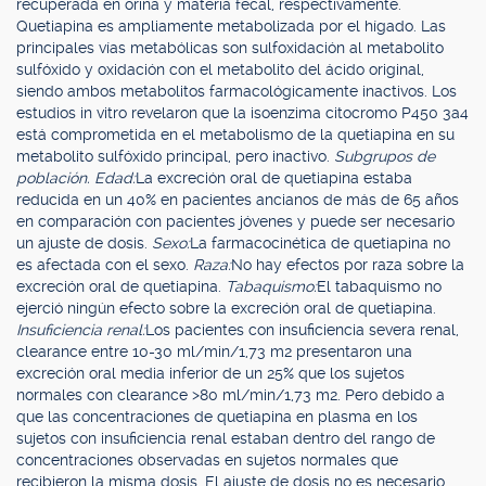
recuperada en orina y materia fecal, respectivamente.
Quetiapina es ampliamente metabolizada por el hígado. Las
principales vías metabólicas son sulfoxidación al metabolito
sulfóxido y oxidación con el metabolito del ácido original,
siendo ambos metabolitos farmacológicamente inactivos. Los
estudios in vitro revelaron que la isoenzima citocromo P450 3a4
está comprometida en el metabolismo de la quetiapina en su
metabolito sulfóxido principal, pero inactivo.
Subgrupos de
población. Edad:
La excreción oral de quetiapina estaba
reducida en un 40% en pacientes ancianos de más de 65 años
en comparación con pacientes jóvenes y puede ser necesario
un ajuste de dosis.
Sexo:
La farmacocinética de quetiapina no
es afectada con el sexo.
Raza:
No hay efectos por raza sobre la
excreción oral de quetiapina.
Tabaquismo:
El tabaquismo no
ejerció ningún efecto sobre la excreción oral de quetiapina.
Insuficiencia renal:
Los pacientes con insuficiencia severa renal,
clearance entre 10-30 ml/min/1,73 m2 presentaron una
excreción oral media inferior de un 25% que los sujetos
normales con clearance >80 ml/min/1,73 m2. Pero debido a
que las concentraciones de quetiapina en plasma en los
sujetos con insuficiencia renal estaban dentro del rango de
concentraciones observadas en sujetos normales que
recibieron la misma dosis. El ajuste de dosis no es necesario,