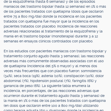
de la esquizofrenia (hasta 6 semanas) y de los episodios
maníacos del trastorno bipolar (hasta 12 semanas) en 1% o más
de los pacientes tratados con quetiapina (dosis que oscilaron
entre 75 a 800 mg/día) donde la incidencia en los pacientes
tratados con quetiapina fue mayor que la incidencia en los
pacientes tratados con placebo. Incidencia de reacciones
adversas relacionadas al tratamiento de la esquizofrenia y la
manía en el trastorno bipolar (monoterapia) durante 3 a 12
semanas en ensayos clínicos controlados con placebo.
En los estudios con pacientes maníacos con trastorno bipolar y
tratamiento conjunto agudo (hasta 3 semanas), las reacciones
adversas más comúnmente observadas asociadas con el uso
de quetiapina (incidencia del 5% o mayor) y al menos dos
veces más frecuentes que con placebo fueron: somnolencia
(34%), seca boca (19%), astenia (10%), constipación (10%), dolor
abdominal (7%), hipotensión postural (7%), faringitis (6%) y
ganancia de peso (6%). La siguiente tabla enumera la
incidencia, en porcentajes, de las reacciones adversas que
ocurrieron durante el tratamiento agudo (hasta 3 semanas) de
la manía en 1% o más de los pacientes tratados con quetiapina
(en dosis que oscilaron entre 100 a 800 mg/día) utilizando
como terapia adjunta litio y divalproex donde la incidencia en