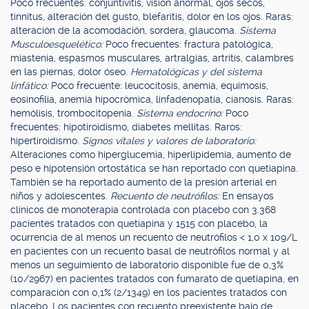
Poco frecuentes: conjuntivitis, visión anormal, ojos secos,
tinnitus, alteración del gusto, blefaritis, dolor en los ojos. Raras:
alteración de la acomodación, sordera, glaucoma.
Sistema
Musculoesquelético:
Poco frecuentes: fractura patológica,
miastenia, espasmos musculares, artralgias, artritis, calambres
en las piernas, dolor óseo.
Hematológicas y del sistema
linfático:
Poco frecuente: leucocitosis, anemia, equimosis,
eosinofilia, anemia hipocrómica, linfadenopatía, cianosis. Raras:
hemólisis, trombocitopenia.
Sistema endocrino:
Poco
frecuentes: hipotiroidismo, diabetes mellitas. Raros:
hipertiroidismo.
Signos vitales y valores de laboratorio:
Alteraciones como hiperglucemia, hiperlipidemia, aumento de
peso e hipotensión ortostática se han reportado con quetiapina.
También se ha reportado aumento de la presión arterial en
niños y adolescentes.
Recuento de neutrófilos:
En ensayos
clínicos de monoterapia controlada con placebo con 3.368
pacientes tratados con quetiapina y 1515 con placebo, la
ocurrencia de al menos un recuento de neutrófilos < 1,0 x 109/L
en pacientes con un recuento basal de neutrófilos normal y al
menos un seguimiento de laboratorio disponible fue de 0,3%
(10/2967) en pacientes tratados con fumarato de quetiapina, en
comparación con 0,1% (2/1349) en los pacientes tratados con
placebo. Los pacientes con recuento preexistente bajo de