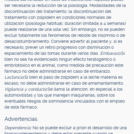
ser necesaria la reducción de la posología. Modalidades de la
discontinuación del tratamiento: la discontinuación del
tratamiento con zolpidem en condiciones normales de
utilización (posología habitual: duración limitada a 4 semanas)
puede realizarse de una sola vez. Sin embargo, no se pueden
excluir totalmente los fenómenos de rebote de insomnio o de
desacostumbramiento. Conviene advertir al paciente y, si es
necesario, prever un retiro progresivo con disminución o
espaciamiento de las tomas durante varios días.
Embarazo:
Si
bien no sea ha evidenciado ningún efecto teratogénico o
embriotóxico en el animal, como medida de precaución este
fármaco no debe administrarse en caso de embarazo.
Lactancia:
Si bien el paso de zolpidem a la leche materna es
escaso, no debe administrarse en caso de amamantamiento.
Vigilancia y conducta:
Se llama la atención, en especial a los
automovilistas y los que manejan maquinarias, sobre los
eventuales riesgos de somnolencia vinculados con el empleo
de este fármaco.
Advertencias.
Dependencia:
No se puede excluir a priori el desarrollo de una
farmacodependencia y debe estar presente cuando se