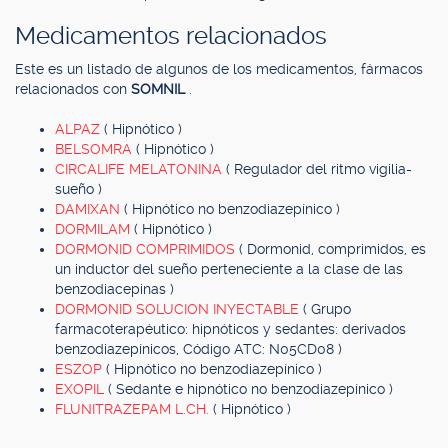
Medicamentos relacionados
Este es un listado de algunos de los medicamentos, fármacos
relacionados con
SOMNIL
.
ALPAZ
( Hipnótico )
BELSOMRA
( Hipnótico )
CIRCALIFE MELATONINA
( Regulador del ritmo vigilia-
sueño )
DAMIXAN
( Hipnótico no benzodiazepínico )
DORMILAM
( Hipnótico )
DORMONID COMPRIMIDOS
( Dormonid, comprimidos, es
un inductor del sueño perteneciente a la clase de las
benzodiacepinas )
DORMONID SOLUCION INYECTABLE
( Grupo
farmacoterapéutico: hipnóticos y sedantes: derivados
benzodiazepínicos, Código ATC: N05CD08 )
ESZOP
( Hipnótico no benzodiazepínico )
EXOPIL
( Sedante e hipnótico no benzodiazepínico )
FLUNITRAZEPAM L.CH.
( Hipnótico )