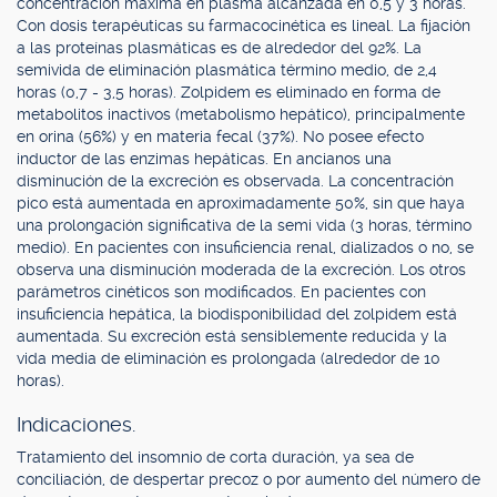
concentración máxima en plasma alcanzada en 0,5 y 3 horas.
Con dosis terapéuticas su farmacocinética es lineal. La fijación
a las proteínas plasmáticas es de alrededor del 92%. La
semivida de eliminación plasmática término medio, de 2,4
horas (0,7 - 3,5 horas). Zolpidem es eliminado en forma de
metabolitos inactivos (metabolismo hepático), principalmente
en orina (56%) y en materia fecal (37%). No posee efecto
inductor de las enzimas hepáticas. En ancianos una
disminución de la excreción es observada. La concentración
pico está aumentada en aproximadamente 50%, sin que haya
una prolongación significativa de la semi vida (3 horas, término
medio). En pacientes con insuficiencia renal, dializados o no, se
observa una disminución moderada de la excreción. Los otros
parámetros cinéticos son modificados. En pacientes con
insuficiencia hepática, la biodisponibilidad del zolpidem está
aumentada. Su excreción está sensiblemente reducida y la
vida media de eliminación es prolongada (alrededor de 10
horas).
Indicaciones.
Tratamiento del insomnio de corta duración, ya sea de
conciliación, de despertar precoz o por aumento del número de