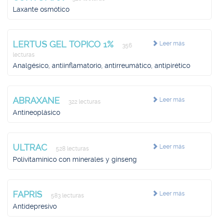
Laxante osmótico
LERTUS GEL TOPICO 1%
Leer más
356
lecturas
Analgésico, antiinflamatorio, antirreumático, antipirético
ABRAXANE
Leer más
322 lecturas
Antineoplásico
ULTRAC
Leer más
528 lecturas
Polivitamínico con minerales y ginseng
FAPRIS
Leer más
583 lecturas
Antidepresivo