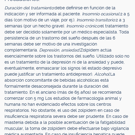
Duración del tratamiento:
debe definirse en función de la
indicación y ser informada al paciente.
Insomnio ocasional:
2 a 5
días (con motivo de un viaje, por ej.).
Insomnio transitorio:
2 a 3
semanas (por un hecho grave).
Insomnio crónico:
el tratamiento
debe ser decidido solamente por un médico especialista. Toda
persistencia de un trastorno del sueño después de las 6
semanas debe ser motivo de una investigación
complementaria.
Depresión, ansiedad:
Zolpidem actúa
esencialmente sobre los trastornos del sueño. Utilizado solo no
es un tratamiento de la depresión ni de la ansiedad y puede,
eventualmente, enmascarar los signos (el estado depresivo
puede justificar un tratamiento antidepresor).
Alcohol:
La
absorción concomitante de bebidas alcohólicas está
formalmente desaconsejada durante la duración del
tratamiento. En el anciano (más de 65 años) se recomienda
comenzar con 5 mg Los estudios de farmacología animal y
humana no han evidenciado efectos sobre los centros
respiratorios. No obstante, el uso del zolpidem en caso de
insuficiencia respiratoria severa debe ser prudente. En caso de
miastenia debida a la posible acentuación de la fatigabilidad
muscular, la toma de zolpidem debe efectuarse bajo vigilancia
médica aumentada. En caso de insuficiencia hepática puede