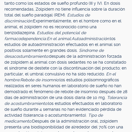
tanto como los estados de sueño profundo (III y IV). En dosis
recomendadas, Zolpidem no tiene influencia sobre la duración
total del sueño paradojal (REM).
Estudios de
discriminación:
Experimentalmente, en el hombre como en el
animal, el zolpidem no es reconocido como una
benzodiazepina.
Estudios del potencial de
farmacodependencia:
En el animal:
Autoadministración:
los
estudios de autoadministración efectuados en el animal son
positivos solamente en grandes dosis.
Síndrome de
desacostumbramiento:
después de la administración forzada
de zolpidem al animal con dosis sedantes no se ha constatado
el síndrome de destete con la discontinuación del producto; en
particular, el umbral convulsivo no ha sido reducido.
En el
hombre:
Rebote de insomnio:
los estudios polisomnográficos
realizados en seres humanos en laboratorio de sueño no han
demostrado el fenómeno de rebote de insomnio después de 28
días de administración de una dosis diaria de 10 mg.
Tolerancia
de acostumbramiento:
los estudios efectuados en laboratorio
de sueño durante 4 semanas no han evidenciado pérdida de
actividad (tolerancia o acostumbramiento).
Tipo de
medicamento:
Después de la administración oral, zolpidem
presenta una biodisponibilidad de alrededor del 70% con una