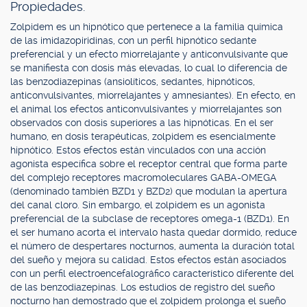
Propiedades.
Zolpidem es un hipnótico que pertenece a la familia química
de las imidazopiridinas, con un perfil hipnótico sedante
preferencial y un efecto miorrelajante y anticonvulsivante que
se manifiesta con dosis más elevadas, lo cual lo diferencia de
las benzodiazepinas (ansiolíticos, sedantes, hipnóticos,
anticonvulsivantes, miorrelajantes y amnesiantes). En efecto, en
el animal los efectos anticonvulsivantes y miorrelajantes son
observados con dosis superiores a las hipnóticas. En el ser
humano, en dosis terapéuticas, zolpidem es esencialmente
hipnótico. Estos efectos están vinculados con una acción
agonista específica sobre el receptor central que forma parte
del complejo receptores macromoleculares GABA-OMEGA
(denominado también BZD1 y BZD2) que modulan la apertura
del canal cloro. Sin embargo, el zolpidem es un agonista
preferencial de la subclase de receptores omega-1 (BZD1). En
el ser humano acorta el intervalo hasta quedar dormido, reduce
el número de despertares nocturnos, aumenta la duración total
del sueño y mejora su calidad. Estos efectos están asociados
con un perfil electroencefalográfico característico diferente del
de las benzodiazepinas. Los estudios de registro del sueño
nocturno han demostrado que el zolpidem prolonga el sueño