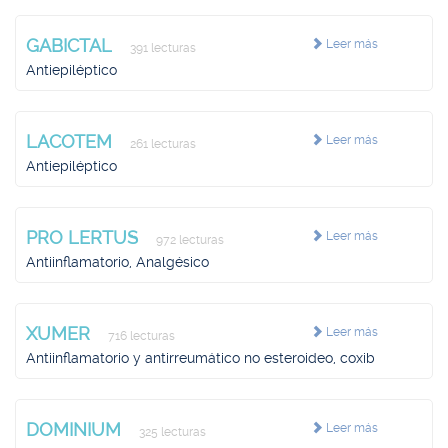
GABICTAL
Leer más
391 lecturas
Antiepiléptico
LACOTEM
Leer más
261 lecturas
Antiepiléptico
PRO LERTUS
Leer más
972 lecturas
Antiinflamatorio, Analgésico
XUMER
Leer más
716 lecturas
Antiinflamatorio y antirreumático no esteroideo, coxib
DOMINIUM
Leer más
325 lecturas