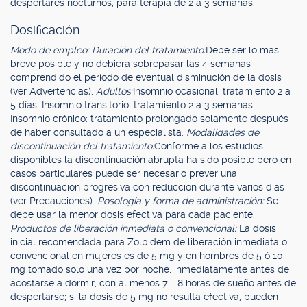
despertares nocturnos, para terapia de 2 a 3 semanas.
Dosificación.
Modo de empleo: Duración del tratamiento:
Debe ser lo más
breve posible y no debiera sobrepasar las 4 semanas
comprendido el período de eventual disminución de la dosis
(ver Advertencias).
Adultos:
Insomnio ocasional: tratamiento 2 a
5 días. Insomnio transitorio: tratamiento 2 a 3 semanas.
Insomnio crónico: tratamiento prolongado solamente después
de haber consultado a un especialista.
Modalidades de
discontinuación del tratamiento:
Conforme a los estudios
disponibles la discontinuación abrupta ha sido posible pero en
casos particulares puede ser necesario prever una
discontinuación progresiva con reducción durante varios días
(ver Precauciones).
Posología y forma de administración:
Se
debe usar la menor dosis efectiva para cada paciente.
Productos de liberación inmediata o convencional:
La dosis
inicial recomendada para Zolpidem de liberación inmediata o
convencional en mujeres es de 5 mg y en hombres de 5 ó 10
mg tomado solo una vez por noche, inmediatamente antes de
acostarse a dormir, con al menos 7 - 8 horas de sueño antes de
despertarse; si la dosis de 5 mg no resulta efectiva, pueden