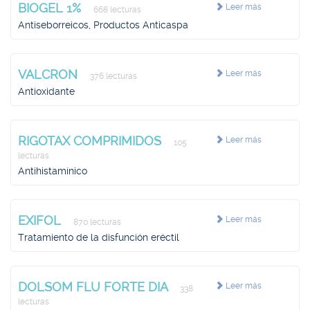
BIOGEL 1%
Leer más
668 lecturas
Antiseborreicos, Productos Anticaspa
VALCRON
Leer más
376 lecturas
Antioxidante
RIGOTAX COMPRIMIDOS
Leer más
105
lecturas
Antihistamínico
EXIFOL
Leer más
870 lecturas
Tratamiento de la disfunción eréctil
DOLSOM FLU FORTE DIA
Leer más
338
lecturas