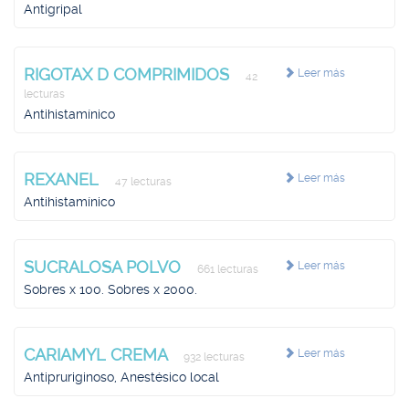
Antigripal
RIGOTAX D COMPRIMIDOS
Leer más
42
lecturas
Antihistamínico
REXANEL
Leer más
47 lecturas
Antihistamínico
SUCRALOSA POLVO
Leer más
661 lecturas
Sobres x 100. Sobres x 2000.
CARIAMYL CREMA
Leer más
932 lecturas
Antipruriginoso, Anestésico local