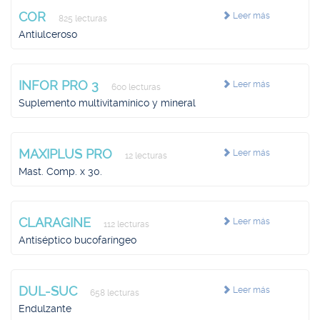
COR
Leer más
825 lecturas
Antiulceroso
INFOR PRO 3
Leer más
600 lecturas
Suplemento multivitamínico y mineral
MAXIPLUS PRO
Leer más
12 lecturas
Mast. Comp. x 30.
CLARAGINE
Leer más
112 lecturas
Antiséptico bucofaríngeo
DUL-SUC
Leer más
658 lecturas
Endulzante