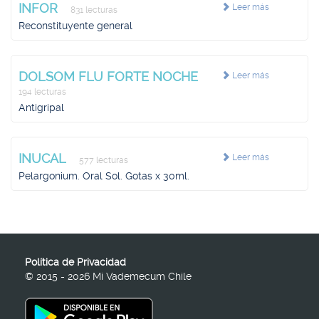
INFOR
Leer más
831 lecturas
Reconstituyente general
DOLSOM FLU FORTE NOCHE
Leer más
194 lecturas
Antigripal
INUCAL
Leer más
577 lecturas
Pelargonium. Oral Sol. Gotas x 30ml.
Política de Privacidad
© 2015 - 2026 Mi Vademecum Chile