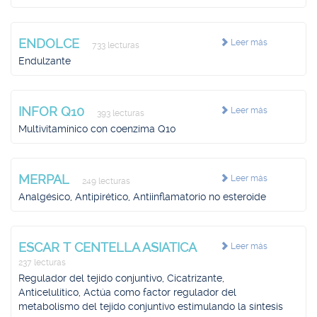
ENDOLCE
Leer más
733 lecturas
Endulzante
INFOR Q10
Leer más
393 lecturas
Multivitamínico con coenzima Q10
MERPAL
Leer más
249 lecturas
Analgésico, Antipirético, Antiinflamatorio no esteroide
ESCAR T CENTELLA ASIATICA
Leer más
237 lecturas
Regulador del tejido conjuntivo, Cicatrizante,
Anticelulítico, Actúa como factor regulador del
metabolismo del tejido conjuntivo estimulando la síntesis