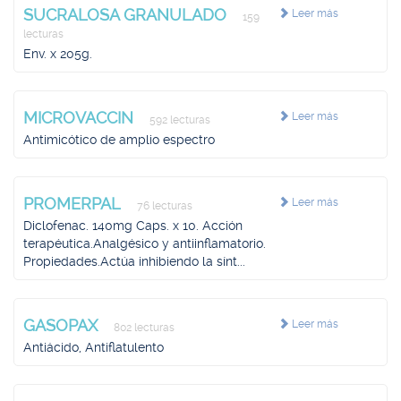
SUCRALOSA GRANULADO
Leer más
159
lecturas
Env. x 205g.
MICROVACCIN
Leer más
592 lecturas
Antimicótico de amplio espectro
PROMERPAL
Leer más
76 lecturas
Diclofenac. 140mg Caps. x 10. Acción
terapéutica.Analgésico y antiinflamatorio.
Propiedades.Actúa inhibiendo la sínt...
GASOPAX
Leer más
802 lecturas
Antiácido, Antiflatulento