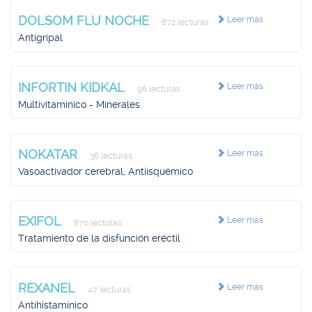
DOLSOM FLU NOCHE
Leer más
872 lecturas
Antigripal
INFORTIN KIDKAL
Leer más
96 lecturas
Multivitamínico - Minerales
NOKATAR
Leer más
36 lecturas
Vasoactivador cerebral, Antiisquémico
EXIFOL
Leer más
870 lecturas
Tratamiento de la disfunción eréctil
REXANEL
Leer más
47 lecturas
Antihistamínico