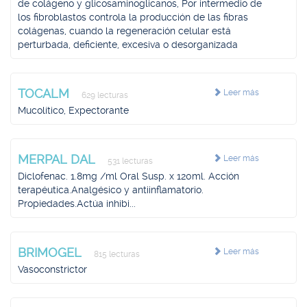
de colágeno y glicosaminoglicanos, Por intermedio de
los fibroblastos controla la producción de las fibras
colágenas, cuando la regeneración celular está
perturbada, deficiente, excesiva o desorganizada
TOCALM
Leer más
629 lecturas
Mucolítico, Expectorante
MERPAL DAL
Leer más
531 lecturas
Diclofenac. 1.8mg /ml Oral Susp. x 120ml. Acción
terapéutica.Analgésico y antiinflamatorio.
Propiedades.Actúa inhibi...
BRIMOGEL
Leer más
815 lecturas
Vasoconstrictor