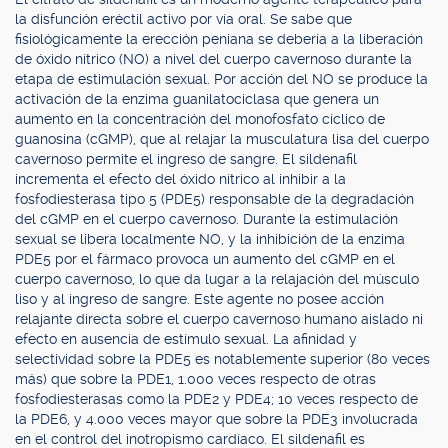
la disfunción eréctil activo por vía oral. Se sabe que
fisiológicamente la erección peniana se debería a la liberación
de óxido nítrico (NO) a nivel del cuerpo cavernoso durante la
etapa de estimulación sexual. Por acción del NO se produce la
activación de la enzima guanilatociclasa que genera un
aumento en la concentración del monofosfato cíclico de
guanosina (cGMP), que al relajar la musculatura lisa del cuerpo
cavernoso permite el ingreso de sangre. El sildenafil
incrementa el efecto del óxido nítrico al inhibir a la
fosfodiesterasa tipo 5 (PDE5) responsable de la degradación
del cGMP en el cuerpo cavernoso. Durante la estimulación
sexual se libera localmente NO, y la inhibición de la enzima
PDE5 por el fármaco provoca un aumento del cGMP en el
cuerpo cavernoso, lo que da lugar a la relajación del músculo
liso y al ingreso de sangre. Este agente no posee acción
relajante directa sobre el cuerpo cavernoso humano aislado ni
efecto en ausencia de estímulo sexual. La afinidad y
selectividad sobre la PDE5 es notablemente superior (80 veces
más) que sobre la PDE1, 1.000 veces respecto de otras
fosfodiesterasas como la PDE2 y PDE4; 10 veces respecto de
la PDE6, y 4.000 veces mayor que sobre la PDE3 involucrada
en el control del inotropismo cardíaco. El sildenafil es