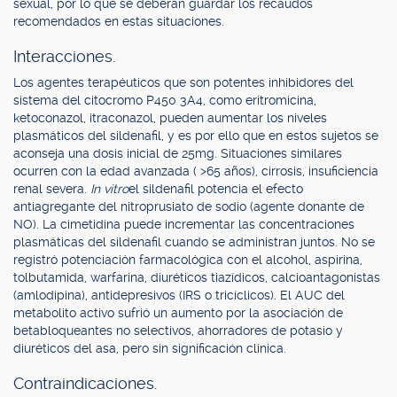
sexual, por lo que se deberán guardar los recaudos
recomendados en estas situaciones.
Interacciones.
Los agentes terapéuticos que son potentes inhibidores del
sistema del citocromo P450 3A4, como eritromicina,
ketoconazol, itraconazol, pueden aumentar los niveles
plasmáticos del sildenafil, y es por ello que en estos sujetos se
aconseja una dosis inicial de 25mg. Situaciones similares
ocurren con la edad avanzada ( >65 años), cirrosis, insuficiencia
renal severa.
In vitro
el sildenafil potencia el efecto
antiagregante del nitroprusiato de sodio (agente donante de
NO). La cimetidina puede incrementar las concentraciones
plasmáticas del sildenafil cuando se administran juntos. No se
registró potenciación farmacológica con el alcohol, aspirina,
tolbutamida, warfarina, diuréticos tiazídicos, calcioantagonistas
(amlodipina), antidepresivos (IRS o tricíclicos). El AUC del
metabolito activo sufrió un aumento por la asociación de
betabloqueantes no selectivos, ahorradores de potasio y
diuréticos del asa, pero sin significación clínica.
Contraindicaciones.