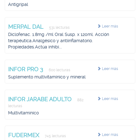
Antigripal
MERPAL DAL
Leer más
531 lecturas
Diclofenac. 1.8mg /ml Oral Susp. x 120ml. Acción
terapéutica.Analgésico y antiinflamatorio.
Propiedades.Actúa inhibi...
INFOR PRO 3
Leer más
600 lecturas
Suplemento multivitamínico y mineral
INFOR JARABE ADULTO
Leer más
882
lecturas
Multivitamínico
FUDERMEX
Leer más
745 lecturas