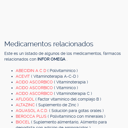
Medicamentos relacionados
Este es un listado de algunos de los medicamentos, fármacos
relacionados con
INFOR OMEGA
.
ABECIDIN A C D
( Polivitamínico )
ACEVIT
( Vitaminoterapia A-C-D )
ACIDO ASCORBICO
( Vitaminoterapia )
ACIDO ASCORBICO
( Vitamínico )
ACIDO ASCORBICO
( Vitaminoterapia C )
AFLOGOL
( Factor vitamínico del complejo B )
ALTAZINC
( Suplemento de Zinc )
AQUASOL A.C.D.
( Solución para gotas orales )
BEROCCA PLUS
( Polivitamínico con minerales )
BIOCEL
( Suplemento alimentario, Alimento para
deportista con adición de aminoácidos )