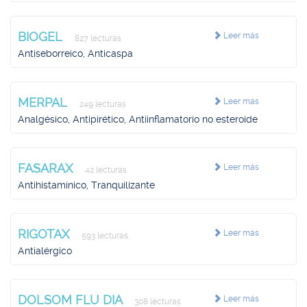
BIOGEL
Leer más
827 lecturas
Antiseborreico, Anticaspa
MERPAL
Leer más
249 lecturas
Analgésico, Antipirético, Antiinflamatorio no esteroide
FASARAX
Leer más
42 lecturas
Antihistamínico, Tranquilizante
RIGOTAX
Leer más
593 lecturas
Antialérgico
DOLSOM FLU DIA
Leer más
308 lecturas