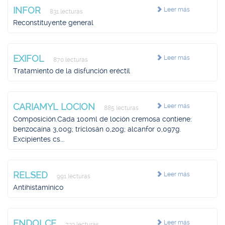
INFOR
Leer más
831 lecturas
Reconstituyente general
EXIFOL
Leer más
870 lecturas
Tratamiento de la disfunción eréctil
CARIAMYL LOCION
Leer más
885 lecturas
Composición.Cada 100ml de loción cremosa contiene:
benzocaína 3,00g; triclosán 0,20g; alcanfor 0,097g.
Excipientes cs...
RELSED
Leer más
991 lecturas
Antihistaminico
ENDOLCE
Leer más
733 lecturas