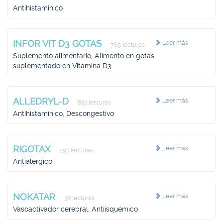
Antihistaminico
INFOR VIT D3 GOTAS
Leer más
765 lecturas
Suplemento alimentario, Alimento en gotas
suplementado en Vitamina D3
ALLEDRYL-D
Leer más
881 lecturas
Antihistamínico, Descongestivo
RIGOTAX
Leer más
593 lecturas
Antialérgico
NOKATAR
Leer más
36 lecturas
Vasoactivador cerebral, Antiisquémico