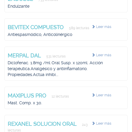
Endulzante
BEVITEX COMPUESTO
Leer más
589 lecturas
Antiespasmódico, Anticolinérgico
MERPAL DAL
Leer más
531 lecturas
Diclofenac. 1.8mg /ml Oral Susp. x 120ml. Acción
terapéutica.Analgésico y antiinflamatorio.
Propiedades.Actúa inhibi...
MAXIPLUS PRO
Leer más
12 lecturas
Mast. Comp. x 30.
REXANEL SOLUCION ORAL
Leer más
243
lecturas