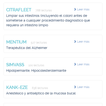
CITRAFLEET
Leer más
788 lecturas
Limpiar sus intestinos (incluyendo el colon) antes de
someterse a cualquier procedimiento diagnostico que
requiera un intestino limpio
MENTIUM
Leer más
527 lecturas
Terapéutica del Alzheimer
SIMVASS
Leer más
100 lecturas
Hipolipemiante, Hipocolesterolemiante
KANK-EZE
Leer más
636 lecturas
Anestésico y antiséptico de la mucosa bucal