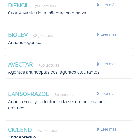
DIENCIL
Leer más
768 lecturas
Coadyuvante de la inflamación gingival
BIOLEV
Leer más
585 lecturas
Antiandrogénico
AVECTAR
Leer más
560 lecturas
Agentes antineoplásicos, agentes alquilantes
LANSOPRAZOL
Leer más
60 lecturas
Antiulceroso y reductor de la secreción de ácido
gástrico
CICLEND
Leer más
692 lecturas
Antidepresivo