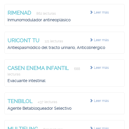
RIMENAD
Leer más
862 lecturas
Inmunomodulador antineoplásico
URICONT TU
Leer más
121 lecturas
Antiespasmódico del tracto urinario, Anticolinérgico
CASEN ENEMA INFANTIL
Leer más
688
lecturas
Evacuante intestinal
TENBILOL
Leer más
437 lecturas
Agente Betabloqueador Selectivo
MULTIFUNG
Leer más