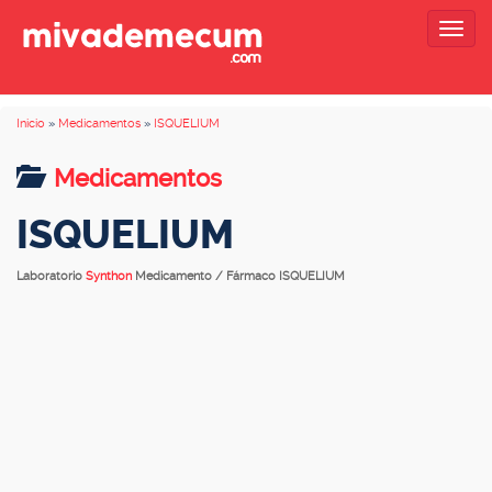
Togg
navig
Inicio
»
Medicamentos
»
ISQUELIUM
Medicamentos
ISQUELIUM
Laboratorio
Synthon
Medicamento / Fármaco ISQUELIUM