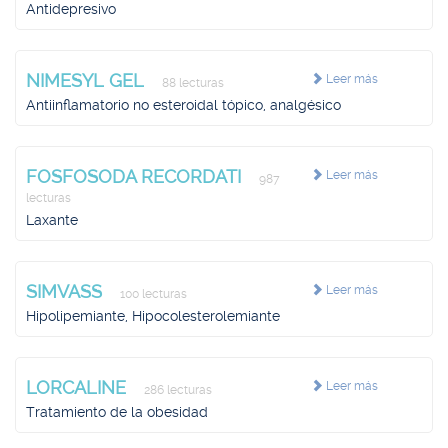
Antidepresivo
NIMESYL GEL
Leer más
88 lecturas
Antiinflamatorio no esteroidal tópico, analgésico
FOSFOSODA RECORDATI
Leer más
987
lecturas
Laxante
SIMVASS
Leer más
100 lecturas
Hipolipemiante, Hipocolesterolemiante
LORCALINE
Leer más
286 lecturas
Tratamiento de la obesidad