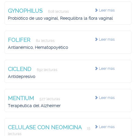
GYNOPHILUS
Leer más
608 lecturas
Probiótico de uso vaginal, Reequilibra la flora vaginal
FOLIFER
Leer más
84 lecturas
Antianémico, Hematopoyético
CICLEND
Leer más
692 lecturas
Antidepresivo
MENTIUM
Leer más
527 lecturas
Terapéutica del Alzheimer
CELULASE CON NEOMICINA
Leer más
15
lecturas