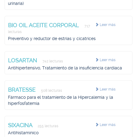
urinaria)
BIO OIL ACEITE CORPORAL
Leer más
717
lecturas
Preventivo y reductor de estrías y cicatrices
LOSARTAN
Leer más
742 lecturas
Antihipertensivo, Tratamiento de la insuficiencia cardíaca
BRATESSE
Leer más
508 lecturas
Fármaco para el tratamiento de la Hipercalemia y la
hiperfosfatemia
SIXACINA
Leer más
255 lecturas
Antihistamínico