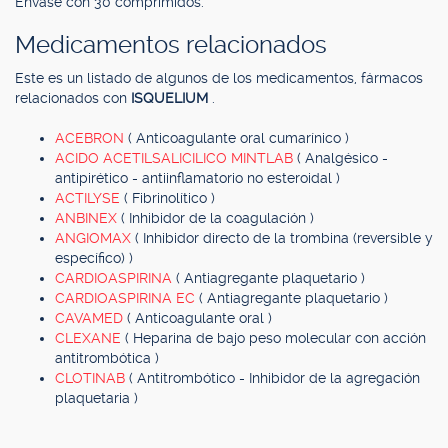
Envase con 30 comprimidos.
Medicamentos relacionados
Este es un listado de algunos de los medicamentos, fármacos
relacionados con
ISQUELIUM
.
ACEBRON
( Anticoagulante oral cumarínico )
ACIDO ACETILSALICILICO MINTLAB
( Analgésico -
antipirético - antiinflamatorio no esteroidal )
ACTILYSE
( Fibrinolítico )
ANBINEX
( Inhibidor de la coagulación )
ANGIOMAX
( Inhibidor directo de la trombina (reversible y
específico) )
CARDIOASPIRINA
( Antiagregante plaquetario )
CARDIOASPIRINA EC
( Antiagregante plaquetario )
CAVAMED
( Anticoagulante oral )
CLEXANE
( Heparina de bajo peso molecular con acción
antitrombótica )
CLOTINAB
( Antitrombótico - Inhibidor de la agregación
plaquetaria )