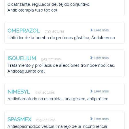
Cicatrizante, regulador del tejido conjuntivo,
Antibioterapia (uso tópico)
OMEPRAZOL
Leer más
739 lecturas
Inhibidor de la bomba de protones gástrica, Antiulceroso
ISQUELIUM
Leer más
543 lecturas
Tratamiento y profilaxis de afecciones tromboembólicas,
Anticoagulante oral
NIMESYL
Leer más
930 lecturas
Antiinflamatorio no esteroidal, analgésico, antipirético
SPASMEX
Leer más
615 lecturas
Antiespasmódico vesical (manejo de la incontinencia