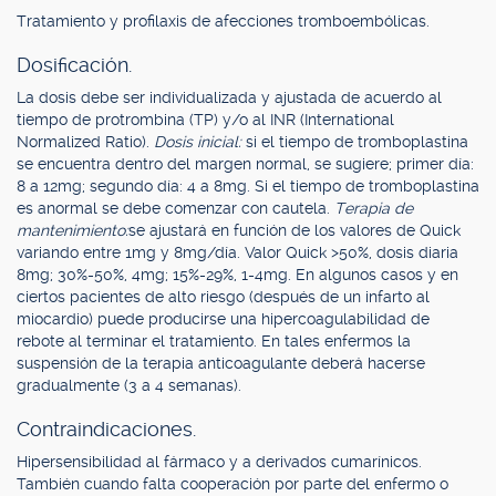
Tratamiento y profilaxis de afecciones tromboembólicas.
Dosificación.
La dosis debe ser individualizada y ajustada de acuerdo al
tiempo de protrombina (TP) y/o al INR (International
Normalized Ratio).
Dosis inicial:
si el tiempo de tromboplastina
se encuentra dentro del margen normal, se sugiere; primer día:
8 a 12mg; segundo día: 4 a 8mg. Si el tiempo de tromboplastina
es anormal se debe comenzar con cautela.
Terapia de
mantenimiento:
se ajustará en función de los valores de Quick
variando entre 1mg y 8mg/día. Valor Quick >50%, dosis diaria
8mg; 30%-50%, 4mg; 15%-29%, 1-4mg. En algunos casos y en
ciertos pacientes de alto riesgo (después de un infarto al
miocardio) puede producirse una hipercoagulabilidad de
rebote al terminar el tratamiento. En tales enfermos la
suspensión de la terapia anticoagulante deberá hacerse
gradualmente (3 a 4 semanas).
Contraindicaciones.
Hipersensibilidad al fármaco y a derivados cumarínicos.
También cuando falta cooperación por parte del enfermo o