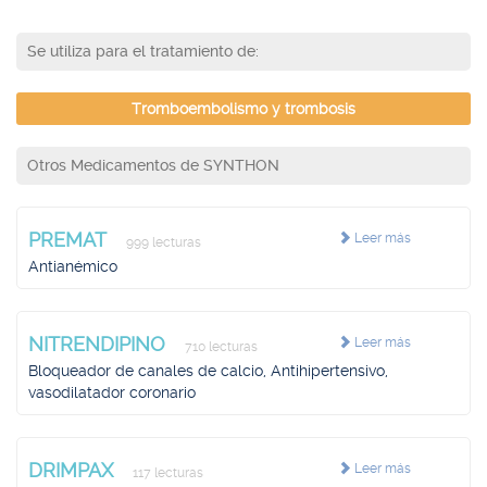
Se utiliza para el tratamiento de:
Tromboembolismo y trombosis
Otros Medicamentos de SYNTHON
PREMAT
Leer más
999 lecturas
Antianémico
NITRENDIPINO
Leer más
710 lecturas
Bloqueador de canales de calcio, Antihipertensivo,
vasodilatador coronario
DRIMPAX
Leer más
117 lecturas