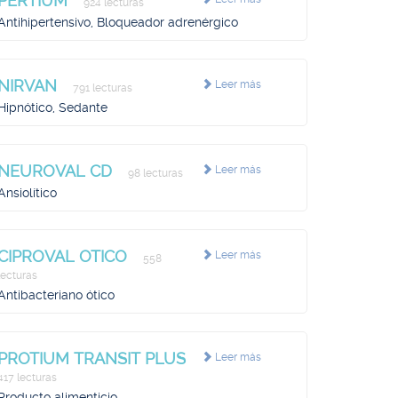
PERTIUM
924 lecturas
Antihipertensivo, Bloqueador adrenérgico
NIRVAN
Leer más
791 lecturas
Hipnótico, Sedante
NEUROVAL CD
Leer más
98 lecturas
Ansiolítico
CIPROVAL OTICO
Leer más
558
lecturas
Antibacteriano ótico
PROTIUM TRANSIT PLUS
Leer más
417 lecturas
Producto alimenticio