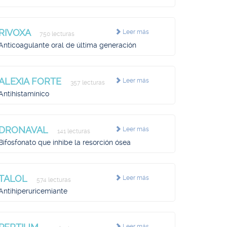
RIVOXA
Leer más
750 lecturas
Anticoagulante oral de última generación
ALEXIA FORTE
Leer más
357 lecturas
Antihistamínico
DRONAVAL
Leer más
141 lecturas
Bifosfonato que inhibe la resorción ósea
TALOL
Leer más
574 lecturas
Antihiperuricemiante
Leer más