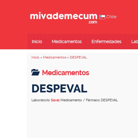
Chile
Inicio
Medicamentos
Enfermedades
Lab
Inicio
»
Medicamentos
»
DESPEVAL
Medicamentos
DESPEVAL
Laboratorio
Saval
Medicamento / Fármaco DESPEVAL