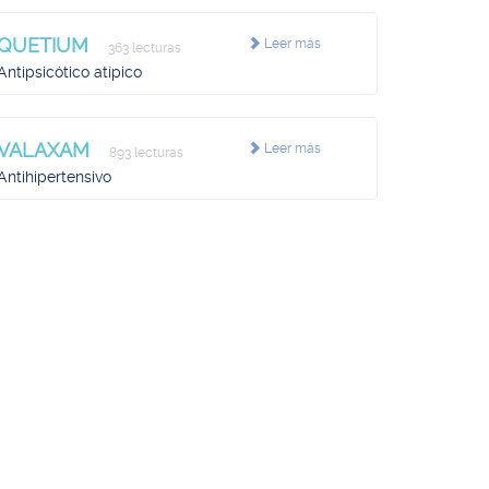
QUETIUM
Leer más
363 lecturas
Antipsicótico atípico
VALAXAM
Leer más
893 lecturas
Antihipertensivo