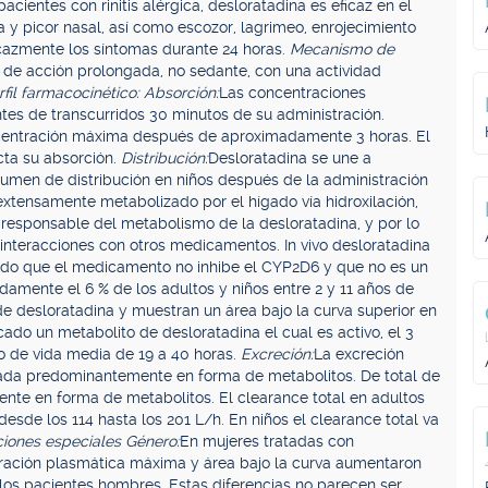
acientes con rinitis alérgica, desloratadina es eficaz en el
a y picor nasal, así como escozor, lagrimeo, enrojecimiento
icazmente los síntomas durante 24 horas.
Mecanismo de
 de acción prolongada, no sedante, con una actividad
rfil farmacocinético: Absorción:
Las concentraciones
tes de transcurridos 30 minutos de su administración.
centración máxima después de aproximadamente 3 horas. El
cta su absorción.
Distribución:
Desloratadina se une a
umen de distribución en niños después de la administración
extensamente metabolizado por el hígado vía hidroxilación,
 responsable del metabolismo de la desloratadina, y por lo
interacciones con otros medicamentos. In vivo desloratadina
rado que el medicamento no inhibe el CYP2D6 y que no es un
adamente el 6 % de los adultos y niños entre 2 y 11 años de
 desloratadina y muestran un área bajo la curva superior en
cado un metabolito de desloratadina el cual es activo, el 3
o de vida media de 19 a 40 horas.
Excreción:
La excreción
tada predominantemente en forma de metabolitos. De total de
mente en forma de metabolitos. El clearance total en adultos
sde los 114 hasta los 201 L/h. En niños el clearance total va
iones especiales Género:
En mujeres tratadas con
ntración plasmática máxima y área bajo la curva aumentaron
los pacientes hombres. Estas diferencias no parecen ser