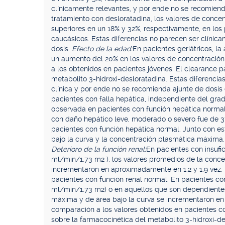
clínicamente relevantes, y por ende no se recomiend
tratamiento con desloratadina, los valores de conce
superiores en un 18% y 32%, respectivamente, en lo
caucásicos. Estas diferencias no parecen ser clínic
dosis.
Efecto de la edad:
En pacientes geriátricos, l
un aumento del 20% en los valores de concentración
a los obtenidos en pacientes jóvenes. El clearance p
metabolito 3-hidroxi-desloratadina. Estas diferenci
clínica y por ende no se recomienda ajunte de dosis 
pacientes con falla hepática, independiente del grad
observada en pacientes con función hepática normal.
con daño hepático leve, moderado o severo fue de 3
pacientes con función hepática normal. Junto con es
bajo la curva y la concentración plasmática máxima.
Deterioro de la función renal:
En pacientes con insufi
ml/min/1.73 m2 ), los valores promedios de la conce
incrementaron en aproximadamente en 1.2 y 1.9 vez,
pacientes con función renal normal. En pacientes con 
ml/min/1.73 m2) o en aquellos que son dependientes
máxima y de área bajo la curva se incrementaron en
comparación a los valores obtenidos en pacientes c
sobre la farmacocinética del metabolito 3-hidroxi-de