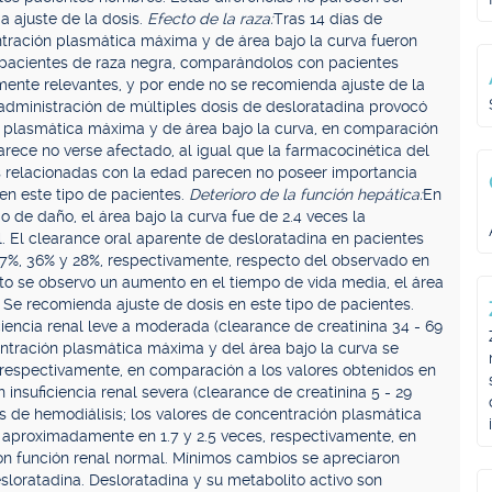
a ajuste de la dosis.
Efecto de la raza:
Tras 14 días de
ntración plasmática máxima y de área bajo la curva fueron
s pacientes de raza negra, comparándolos con pacientes
amente relevantes, y por ende no se recomienda ajuste de la
a administración de múltiples dosis de desloratadina provocó
 plasmática máxima y de área bajo la curva, en comparación
arece no verse afectado, al igual que la farmacocinética del
as relacionadas con la edad parecen no poseer importancia
en este tipo de pacientes.
Deterioro de la función hepática:
En
o de daño, el área bajo la curva fue de 2.4 veces la
 El clearance oral aparente de desloratadina en pacientes
7%, 36% y 28%, respectivamente, respecto del observado en
to se observo un aumento en el tiempo de vida media, el área
 Se recomienda ajuste de dosis en este tipo de pacientes.
ciencia renal leve a moderada (clearance de creatinina 34 - 69
ntración plasmática máxima y del área bajo la curva se
 respectivamente, en comparación a los valores obtenidos en
insuficiencia renal severa (clearance de creatinina 5 - 29
 de hemodiálisis; los valores de concentración plasmática
 aproximadamente en 1.7 y 2.5 veces, respectivamente, en
on función renal normal. Mínimos cambios se apreciaron
sloratadina. Desloratadina y su metabolito activo son