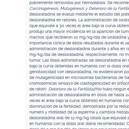
pobremente removidos por hemodiálisis. Se recomien
Carcinogénesis, Mutagénesis y Deterioro de la Fertili
desloratadina se evaluó mediante el estudio del pote
desloratadina en ratones. La administración de lorat
(que equivale a 30 veces el área bajo la curva obte
produjo una mayor incidencia en la aparición de tu
machos que recibieron 10 mg/kg/día de loratadina y
importancia clínica de estos resultados durante el u
administración de desloratadina durante 2 años en 
mg/kg/día de desloratadina, respectivamente, no mos
tumor. Las dosis administradas de desloratadina en r
bajo la curva obtenidas en humanos con la dosis or
genotoxicidad con desloratadina, no evidenciaron po
de mutagenicidad en microsomas bacterianos de Salm
cromosómicas (ensayo de clastogenicidad en linfoc
de ratón).
Deterioro de la Fertilidad:
No hubo ningún ef
administración de desloratadina en dosis de hasta
veces el área bajo la curva obtenido en humanos con
disminución de la fertilidad, demostrada por la red
número y motilidad de la esperma y cambios histopat
desloratadina oral de 12 mg/kg (dosis que equivale
en humanos con la dosis oral diaria recomendada). De