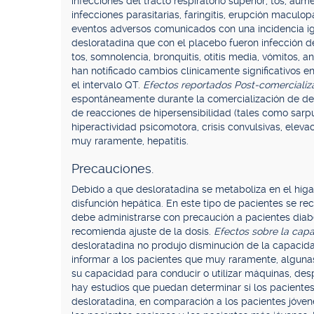
infecciones del tracto respiratorio superior, tos, aum
infecciones parasitarias, faringitis, erupción maculo
eventos adversos comunicados con una incidencia ig
desloratadina que con el placebo fueron infección de la
tos, somnolencia, bronquitis, otitis media, vómitos, an
han notificado cambios clínicamente significativos e
el intervalo QT.
Efectos reportados Post-comercializ
espontáneamente durante la comercialización de desl
de reacciones de hipersensibilidad (tales como sarpull
hiperactividad psicomotora, crisis convulsivas, elevac
muy raramente, hepatitis.
Precauciones.
Debido a que desloratadina se metaboliza en el híga
disfunción hepática. En este tipo de pacientes se rec
debe administrarse con precaución a pacientes diabét
recomienda ajuste de la dosis.
Efectos sobre la capa
desloratadina no produjo disminución de la capacida
informar a los pacientes que muy raramente, algun
su capacidad para conducir o utilizar máquinas, des
hay estudios que puedan determinar si los pacientes
desloratadina, en comparación a los pacientes jóvenes