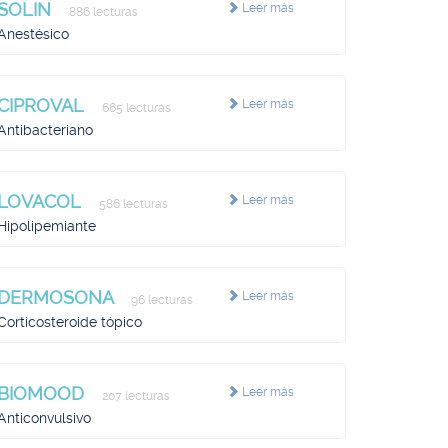
SOLIN
Leer más
886 lecturas
Anestésico
CIPROVAL
Leer más
665 lecturas
Antibacteriano
LOVACOL
Leer más
586 lecturas
Hipolipemiante
DERMOSONA
Leer más
96 lecturas
Corticosteroide tópico
BIOMOOD
Leer más
207 lecturas
Anticonvulsivo