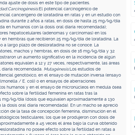
da ajuste de dosis en este tipo de pacientes.
dad:
Carcinogénesis:
El potencial carcinogénico de
ncial cancerígeno de loratadina en ratas y en un estudio con
adina durante 2 años a ratas, en dosis de hasta 25 mg/kg/día
nida en humanos con la dosis oral diaria recomendada);
mores hepatocelulares (adenomas y carcinomas) en los
 en hembras que recibieron 25 mg/kg/día de loratadina. La
so a largo plazo de desloratadina no se conoce. La
ratones, machos y hembras, en dosis de 16 mg/kg/día y 32
traron un aumento significativo en la incidencia de algún
atones equivalen a 12 y 27 veces, respectivamente, las áreas
al diaria recomendada.
Mutagénesis:
Los estudios de
tencial genotóxico, en el ensayo de mutación inversa (ensayo
onella / E. coli) o en ensayos de aberraciones
itos humanos y en el ensayo de micronúcleos en medula ósea
ecto sobre la fertilidad femenina en ratas tras la
 24 mg/kg/día (dosis que equivalen aproximadamente a 130
 la dosis oral diaria recomendada). En un macho se apreció
ucción de la tasa de concepción femenina, disminución en el
ológicos testiculares; los que se produjeron con dosis de
 aproximadamente a 45 veces el área bajo la curva obtenido
sloratadina no posee efecto sobre la fertilidad en ratas a