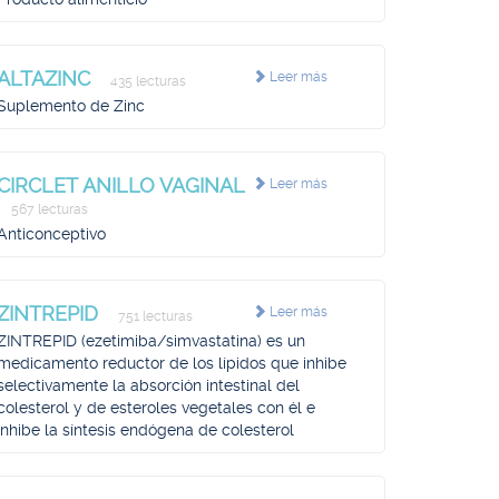
ALTAZINC
Leer más
435 lecturas
Suplemento de Zinc
CIRCLET ANILLO VAGINAL
Leer más
567 lecturas
Anticonceptivo
ZINTREPID
Leer más
751 lecturas
ZINTREPID (ezetimiba/simvastatina) es un
medicamento reductor de los lípidos que inhibe
selectivamente la absorción intestinal del
colesterol y de esteroles vegetales con él e
inhibe la síntesis endógena de colesterol