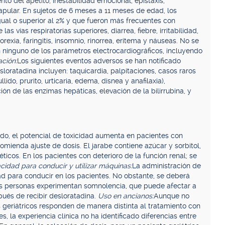
ento del apetito, inestabilidad emocional, epistaxis,
papular. En sujetos de 6 meses a 11 meses de edad, los
ual o superior al 2% y que fueron más frecuentes con
s vías respiratorias superiores, diarrea, fiebre, irritabilidad,
orexia, faringitis, insomnio, rinorrea, eritema y náuseas. No se
n ninguno de los parámetros electrocardiográficos, incluyendo
ación:
Los siguientes eventos adversos se han notificado
oratadina incluyen: taquicardia, palpitaciones, casos raros
ido, prurito, urticaria, edema, disnea y anafilaxia),
ión de las enzimas hepáticas, elevación de la bilirrubina, y
do, el potencial de toxicidad aumenta en pacientes con
omienda ajuste de dosis. El jarabe contiene azúcar y sorbitol,
icos. En los pacientes con deterioro de la función renal; se
cidad para conducir y utilizar máquinas:
La administración de
d para conducir en los pacientes. No obstante, se deberá
as personas experimentan somnolencia, que puede afectar a
pués de recibir desloratadina.
Uso en ancianos:
Aunque no
 geriátricos responden de manera distinta al tratamiento con
, la experiencia clínica no ha identificado diferencias entre