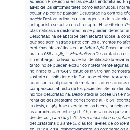
adhesión P-selectina en las células endoteliales. En p
alivio de los síntomas tales como estornudos, rinorre
ocular y picor de paladar. Desloratadina controla ef
acción:
Desloratadina es un antagonista de histamina
antagonista selectiva en el receptor H1 periférico.
Pe
plasmáticas de desloratadina se pueden detectar an
Desloratadina se absorbe bien alcanzándose la con
que sea administrado junto con los alimentos no afe
proteínas plasmáticas en un 82% a 87%. Posee un vol
oral de 686 a 1565 L.
Metabolismo:
Desloratadina es 
sin embargo, todavía no se ha identificado la enzima
tanto, no se pueden excluir completamente algunas 
no inhibe el CYP3A4 y estudios in vitro han demost
sustrato ni inhibidor de la P-glucoproteína. Aproxim
edad son fenotípicamente metabolizadores pobres de
comparación al resto de los pacientes. Se ha identifi
hidroxi-desloratadina. Desloratadina posee un tiemp
renal de desloratadina corresponde al 40,6%, excre
la dosis, el 46,5% se excreta en las heces, principal
es aproximadamente 150 L / h, con valores que van de
desde los 31,4 a 64,5 L/h.
Farmacocinética en poblac
desloratadina durante 14 días los niveles de conce
en un 10% y 3%, respectivamente; en comparación a 