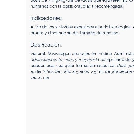
dosis de 3 mg/kg/día de (dosis que equivalen aprox
humanos con la dosis oral diaria recomendada).
Indicaciones.
Alivio de los síntomas asociados a la rinitis alérgica. 
prurito y disminución del tamaño de ronchas.
Dosificación.
Vía oral.
Dosis:
según prescripción médica. Administra
adolescentes (12 años y mayores):
1 comprimido de 5 
pueden usar cualquier forma farmacéutica.
Dosis ped
al día Niños de 1 año a 5 años: 2,5 mL de jarabe una
vez al día.