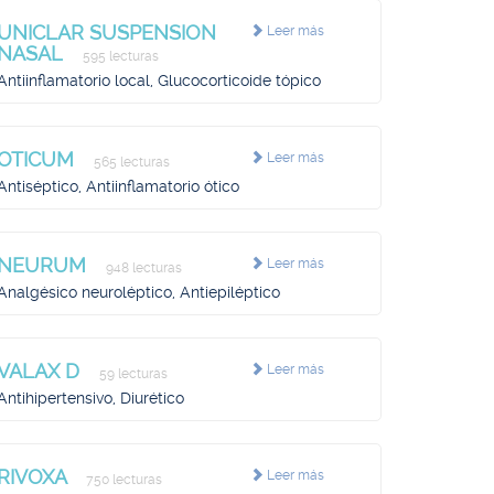
UNICLAR SUSPENSION
Leer más
NASAL
595 lecturas
Antiinflamatorio local, Glucocorticoide tópico
OTICUM
Leer más
565 lecturas
Antiséptico, Antiinflamatorio ótico
NEURUM
Leer más
948 lecturas
Analgésico neuroléptico, Antiepiléptico
VALAX D
Leer más
59 lecturas
Antihipertensivo, Diurético
RIVOXA
Leer más
750 lecturas