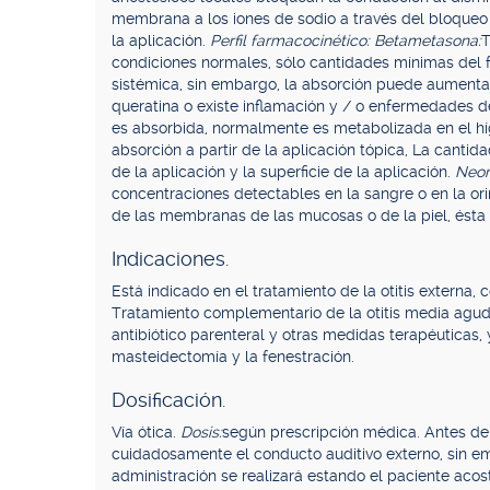
membrana a los iones de sodio a través del bloqueo de
la aplicación.
Perfil farmacocinético: Betametasona:
T
condiciones normales, sólo cantidades mínimas del f
sistémica, sin embargo, la absorción puede aumenta
queratina o existe inflamación y / o enfermedades de
es absorbida, normalmente es metabolizada en el hí
absorción a partir de la aplicación tópica, La canti
de la aplicación y la superficie de la aplicación.
Neom
concentraciones detectables en la sangre o en la or
de las membranas de las mucosas o de la piel, ésta 
Indicaciones.
Está indicado en el tratamiento de la otitis externa,
Tratamiento complementario de la otitis media agud
antibiótico parenteral y otras medidas terapéuticas,
masteidectomía y la fenestración.
Dosificación.
Vía ótica.
Dosis:
según prescripción médica. Antes de 
cuidadosamente el conducto auditivo externo, sin emp
administración se realizará estando el paciente aco