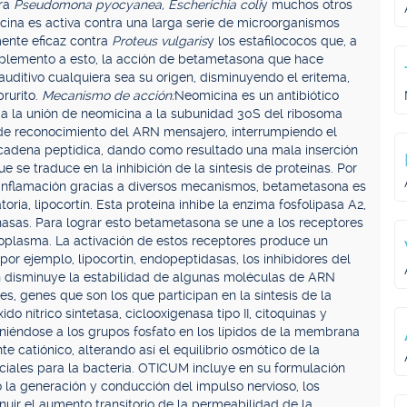
tra
Pseudomona pyocyanea, Escherichia coli
y muchos otros
ina es activa contra una larga serie de microorganismos
ente eficaz contra
Proteus vulgaris
y los estafilococos que, a
omplemento a esto, la acción de betametasona que hace
auditivo cualquiera sea su origen, disminuyendo el eritema,
prurito.
Mecanismo de acción:
Neomicina es un antibiótico
a la unión de neomicina a la subunidad 30S del ribosoma
 de reconocimiento del ARN mensajero, interrumpiendo el
cadena peptídica, dando como resultado una mala inserción
 se traduce en la inhibición de la síntesis de proteínas. Por
a inflamación gracias a diversos mecanismos, betametasona es
toria, lipocortín. Esta proteína inhibe la enzima fosfolipasa A2,
enasas. Para lograr esto betametasona se une a los receptores
toplasma. La activación de estos receptores produce un
por ejemplo, lipocortin, endopeptidasas, los inhibidores del
 disminuye la estabilidad de algunas moléculas de ARN
s, genes que son los que participan en la síntesis de la
o nítrico sintetasa, ciclooxigenasa tipo II, citoquinas y
niéndose a los grupos fosfato en los lípidos de la membrana
catiónico, alterando así el equilibrio osmótico de la
ales para la bacteria. OTICUM incluye en su formulación
 la generación y conducción del impulso nervioso, los
uir el aumento transitorio de la permeabilidad de la