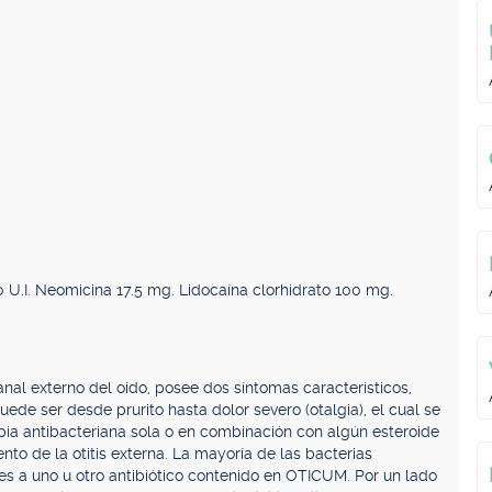
U.I. Neomicina 17.5 mg. Lidocaína clorhidrato 100 mg.
canal externo del oído, posee dos síntomas característicos,
ede ser desde prurito hasta dolor severo (otalgia), el cual se
ia antibacteriana sola o en combinación con algún esteroide
nto de la otitis externa. La mayoría de las bacterias
es a uno u otro antibiótico contenido en OTICUM. Por un lado