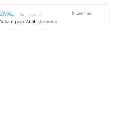
ZIVAL
Leer más
845 lecturas
Antialérgico, Antihistamínico