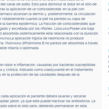
l canal de sodio. Esto para disminuir el dolor en el sitio de
ras la aplicación de un corticosteroide, en la piel con
ármaco alcanzan la dermis y, posteriormente, la circulación
r notablemente cuando la piel ha perdido su capa de
 la barrera epidérmica. La fracción de corticosteroides que
gado y excretada por los riñones.
Lidocaína:
Posee una baja
dad absorbida sistémicamente está relacionada con la duración
icina:
La aplicación tópica de neomicina no produce
ina.
Polimixina B:
Polimixina B no parece ser absorbida a través
este intacta o lastimada.
 con dolor e inflamación, causadas por bacterias susceptibles.
a y crónica. Indicado como coadyuvante en el tratamiento
 y en la protección de las cavidades después de la
cada aplicación el paciente deberá lavarse y secarse
lear jabón, ya que este puede inactivar los antibióticos. La
stado sobre el oído sano, debiendo permanecer en esta