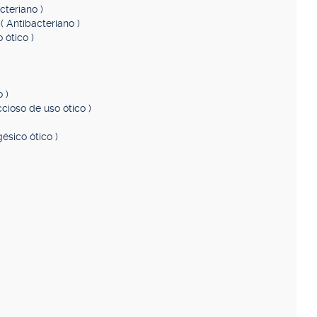
cteriano )
S
( Antibacteriano )
o ótico )
 )
ccioso de uso ótico )
gésico ótico )