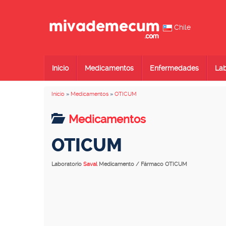
Chile
Inicio
Medicamentos
Enfermedades
Lab
Inicio
»
Medicamentos
»
OTICUM
Medicamentos
OTICUM
Laboratorio
Saval
Medicamento / Fármaco OTICUM