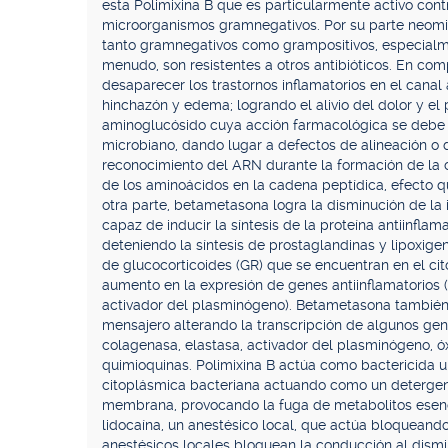
esta Polimixina B que es particularmente activo con
microorganismos gramnegativos. Por su parte neomic
tanto gramnegativos como grampositivos, especialm
menudo, son resistentes a otros antibióticos. En c
desaparecer los trastornos inflamatorios en el canal 
hinchazón y edema; logrando el alivio del dolor y el 
aminoglucósido cuya acción farmacológica se debe 
microbiano, dando lugar a defectos de alineación o
reconocimiento del ARN durante la formación de la 
de los aminoácidos en la cadena peptídica, efecto que
otra parte, betametasona logra la disminución de l
capaz de inducir la síntesis de la proteína antiinflama
deteniendo la síntesis de prostaglandinas y lipoxig
de glucocorticoides (GR) que se encuentran en el ci
aumento en la expresión de genes antiinflamatorios (
activador del plasminógeno). Betametasona también
mensajero alterando la transcripción de algunos gene
colagenasa, elastasa, activador del plasminógeno, óxid
quimioquinas. Polimixina B actúa como bactericida u
citoplásmica bacteriana actuando como un detergente 
membrana, provocando la fuga de metabolitos esenci
lidocaína, un anestésico local, que actúa bloqueando
anestésicos locales bloquean la conducción al dismin