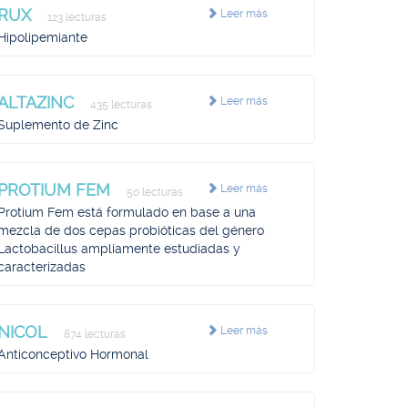
RUX
Leer más
123 lecturas
Hipolipemiante
ALTAZINC
Leer más
435 lecturas
Suplemento de Zinc
PROTIUM FEM
Leer más
50 lecturas
Protium Fem está formulado en base a una
mezcla de dos cepas probióticas del género
Lactobacillus ampliamente estudiadas y
caracterizadas
NICOL
Leer más
874 lecturas
Anticonceptivo Hormonal