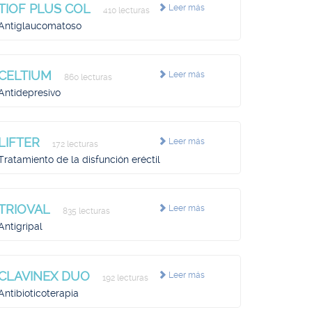
TIOF PLUS COL
Leer más
410 lecturas
Antiglaucomatoso
CELTIUM
Leer más
860 lecturas
Antidepresivo
LIFTER
Leer más
172 lecturas
Tratamiento de la disfunción eréctil
TRIOVAL
Leer más
835 lecturas
Antigripal
CLAVINEX DUO
Leer más
192 lecturas
Antibioticoterapia