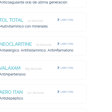
Anticoagulante oral de última generación
TOL TOTAL
Leer más
40 lecturas
Multivitamínico con minerales
NEOCLARITINE
Leer más
62 lecturas
Antialérgico, Antihistamínico, Antiinflamatorio
VALAXAM
Leer más
893 lecturas
Antihipertensivo
AERO ITAN
Leer más
147 lecturas
Antidispéptico