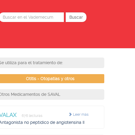
Se utiliza para el tratamiento de:
Otitis - Otopatías y otros
Otros Medicamentos de SAVAL
VALAX
Leer más
676 lecturas
Antagonista no peptídico de angiotensina II