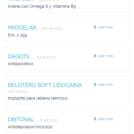
Avena con Omega 6 y Vitamina B3
PROCELAR
Leer más
884 lecturas
Env. x 15g.
DAGOTIL
Leer más
119 lecturas
Antipsicótico
BELOTERO SOFT LIDOCAINA
Leer más
586 lecturas
Implante para relleno dérmico
DISTONAL
Leer más
81 lecturas
Antidepresivo tricíclico