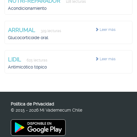
NUTRI-REPARADOR
128 lecturas
Acondicionamiento
ARRUMAL
Leer más
329 lecturas
Glucocorticoide oral
LIDIL
Leer más
625 lecturas
Antimicótico tópico
Política de Privacidad
© 2015 - 2026 Mi Vademecum Chile