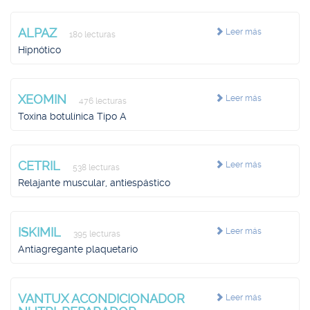
ALPAZ
Leer más
180 lecturas
Hipnótico
XEOMIN
Leer más
476 lecturas
Toxina botulínica Tipo A
CETRIL
Leer más
538 lecturas
Relajante muscular, antiespástico
ISKIMIL
Leer más
395 lecturas
Antiagregante plaquetario
VANTUX ACONDICIONADOR
Leer más