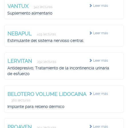
VANTUX
Leer más
342 lecturas
Suplemento alimentario
NEBAPUL
Leer más
419 lecturas
Estimulante del sistema nervioso central
LERVITAN
Leer más
292 lecturas
Antidepresivo, Tratamiento de la incontinencia urinaria
de esfuerzo
BELOTERO VOLUME LIDOCAINA
Leer más
360 lecturas
Implante para relleno dérmico
PROAVEN
Leer más
394 lecturas