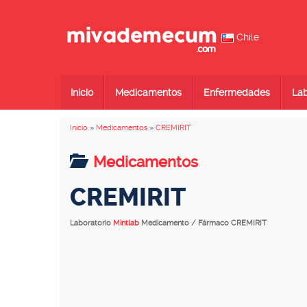
Chile
Inicio
Medicamentos
Enfermedades
Lab
Inicio
»
Medicamentos
»
CREMIRIT
Medicamentos
CREMIRIT
Laboratorio
Mintlab
Medicamento / Fármaco CREMIRIT