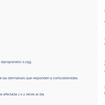
dipropionato) 0,05g.
 de las dermatosis que responden a corticosteroides.
 afectada 1 o 2 veces al día.