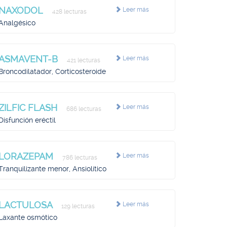
NAXODOL
Leer más
428 lecturas
Analgésico
ASMAVENT-B
Leer más
421 lecturas
Broncodilatador, Corticosteroide
ZILFIC FLASH
Leer más
686 lecturas
Disfunción eréctil
LORAZEPAM
Leer más
786 lecturas
Tranquilizante menor, Ansiolítico
LACTULOSA
Leer más
129 lecturas
Laxante osmótico