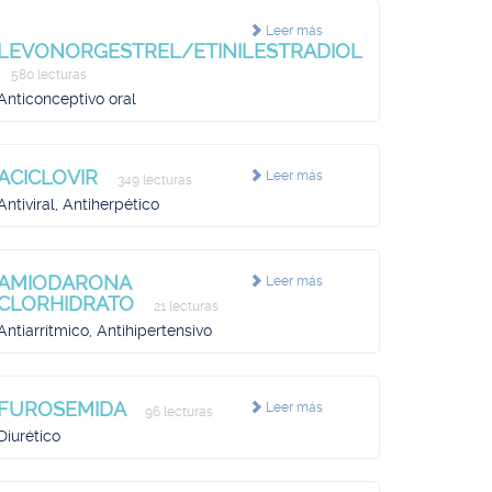
Leer más
LEVONORGESTREL/ETINILESTRADIOL
580 lecturas
Anticonceptivo oral
ACICLOVIR
Leer más
349 lecturas
Antiviral, Antiherpético
AMIODARONA
Leer más
CLORHIDRATO
21 lecturas
Antiarrítmico, Antihipertensivo
FUROSEMIDA
Leer más
96 lecturas
Diurético