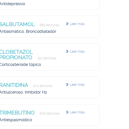
Antidepresivo
SALBUTAMOL
Leer más
862 lecturas
Antiasmático, Broncodilatador
CLOBETAZOL
Leer más
PROPIONATO
301 lecturas
Corticosteroide tópico
RANITIDINA
Leer más
270 lecturas
Antiulceroso, Inhibidor H2
TRIMEBUTINO
Leer más
676 lecturas
Antiespasmódico