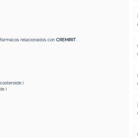
, fármacos relacionados con
CREMIRIT
.
icosteroide )
de )