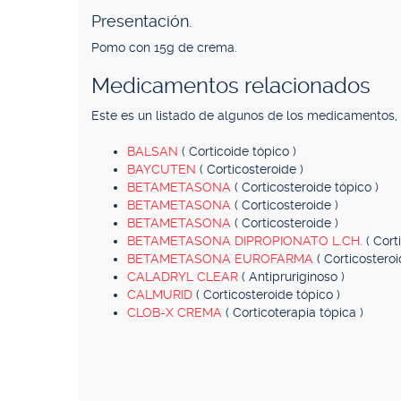
Presentación.
Pomo con 15g de crema.
Medicamentos relacionados
Este es un listado de algunos de los medicamentos
BALSAN
( Corticoide tópico )
BAYCUTEN
( Corticosteroide )
BETAMETASONA
( Corticosteroide tópico )
BETAMETASONA
( Corticosteroide )
BETAMETASONA
( Corticosteroide )
BETAMETASONA DIPROPIONATO L.CH.
( Cort
BETAMETASONA EUROFARMA
( Corticosteroi
CALADRYL CLEAR
( Antipruriginoso )
CALMURID
( Corticosteroide tópico )
CLOB-X CREMA
( Corticoterapia tópica )