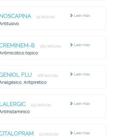
NOSCAPINA
Leer más
29 lecturas
Antitusivo
CREMINEM-B
Leer más
984 lecturas
Antimicótico tópico
GENIOL FLU
Leer más
268 lecturas
Analgésico, Antipirético
LALERGIC
Leer más
551 lecturas
Antihistamínico
CITALOPRAM
Leer más
112 lecturas