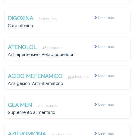
DIGOXINA
Leer más
82 lecturas
Cardiotónico
ATENOLOL
Leer más
461 lecturas
Antihipertensivo, Betabloqueador
ACIDO MEFENAMICO
Leer más
954 lecturas
Analgésico, Antiinflamatorio
GEA MEN
Leer más
221 lecturas
Suplemento alimentario
AZITROMICINA
Leer más
997 lecturas