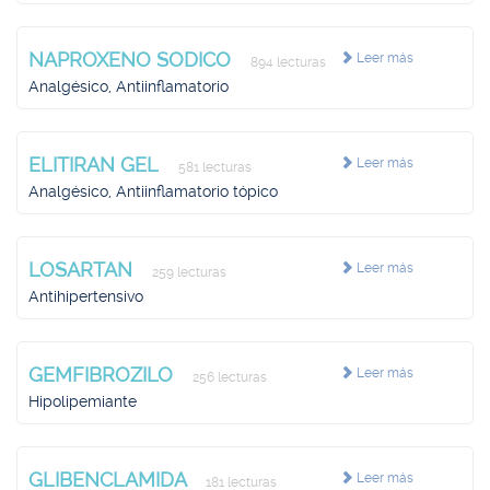
NAPROXENO SODICO
Leer más
894 lecturas
Analgésico, Antiinflamatorio
ELITIRAN GEL
Leer más
581 lecturas
Analgésico, Antiinflamatorio tópico
LOSARTAN
Leer más
259 lecturas
Antihipertensivo
GEMFIBROZILO
Leer más
256 lecturas
Hipolipemiante
GLIBENCLAMIDA
Leer más
181 lecturas