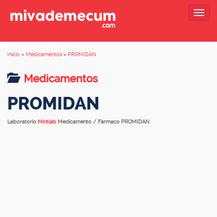
Togg
navig
Inicio
»
Medicamentos
»
PROMIDAN
Medicamentos
PROMIDAN
Laboratorio
Mintlab
Medicamento / Fármaco PROMIDAN