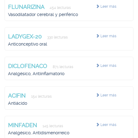
FLUNARIZINA
Leer más
454 lecturas
Vasodilatador cerebral y periférico
LADYGEX-20
Leer más
330 lecturas
Anticonceptivo oral
DICLOFENACO
Leer más
871 lecturas
Analgésico, Antiinflamatorio
ACIFIN
Leer más
154 lecturas
Antiácido
MINFADEN
Leer más
145 lecturas
Analgésico, Antidismenorreico