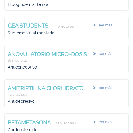
Hipoglucemiante oral
GEA STUDENTS
Leer más
446 lecturas
Suplemento alimentario
ANOVULATORIO MICRO-DOSIS
Leer más
168 lecturas
Anticonceptivo
AMITRIPTILINA CLORHIDRATO
Leer más
795 lecturas
Antidepresivo
BETAMETASONA
Leer más
250 lecturas
Corticosteroide