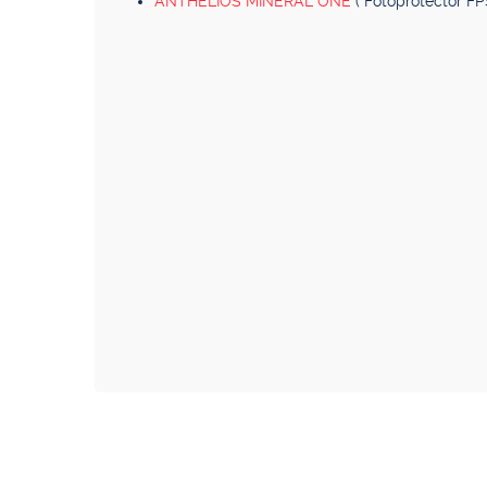
ANTHELIOS MINERAL ONE
( Fotoprotector FP