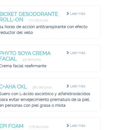
BIOXET DESODORANTE
Leer más
ROLL-ON
772 lecturas
24 horas de acción antitranspirante con efecto
reductor del vello
PHYTO SOYA CREMA
Leer más
FACIAL
331 lecturas
Crema facial reafirmante
C+AHA CKL
Leer más
380 lecturas
Suero con L-ácido ascórbico y alfahidroxiácidos
para evitar envejecimiento prematuro de la piel,
en personas con piel grasa o mixta
EPI FOAM
Leer más
776 lecturas