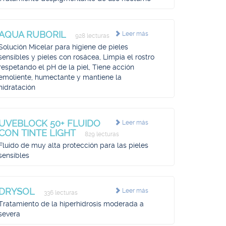
AQUA RUBORIL
Leer más
928 lecturas
Solución Micelar para higiene de pieles
sensibles y pieles con rosácea, Limpia el rostro
respetando el pH de la piel, Tiene acción
emoliente, humectante y mantiene la
hidratación
UVEBLOCK 50+ FLUIDO
Leer más
CON TINTE LIGHT
829 lecturas
Fluido de muy alta protección para las pieles
sensibles
DRYSOL
Leer más
336 lecturas
Tratamiento de la hiperhidrosis moderada a
severa