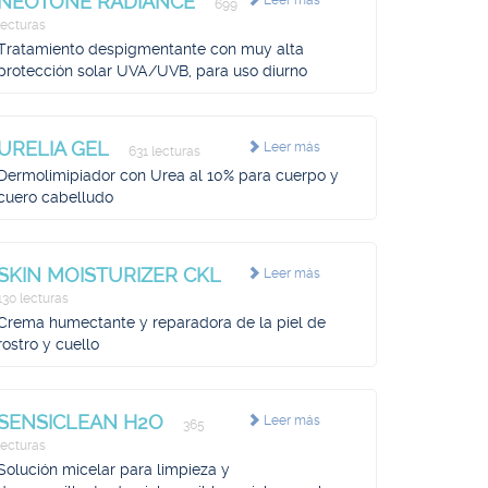
NEOTONE RADIANCE
Leer más
699
lecturas
Tratamiento despigmentante con muy alta
protección solar UVA/UVB, para uso diurno
URELIA GEL
Leer más
631 lecturas
Dermolimipiador con Urea al 10% para cuerpo y
cuero cabelludo
SKIN MOISTURIZER CKL
Leer más
130 lecturas
Crema humectante y reparadora de la piel de
rostro y cuello
SENSICLEAN H2O
Leer más
365
lecturas
Solución micelar para limpieza y