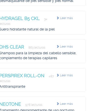
desmaquillante de piel sensible y piel normal
HYDRAGEL B5 CKL
Leer más
34
lecturas
Suero hidratante natural de la piel
DHS CLEAR
Leer más
863 lecturas
Shampoo para la limpieza del cabello sensible,
complemento de terapias capilares
PERSPIREX ROLL-ON
Leer más
487
lecturas
Antitranspirante
NEOTONE
Leer más
978 lecturas
Tratamiento despigmentante de uso nocturno