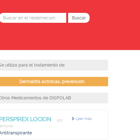
Se utiliza para el tratamiento de:
Dermatitis actínicas, prevención
Otros Medicamentos de DISPOLAB
PERSPIREX LOCION
Leer más
951
lecturas
Antitranspirante