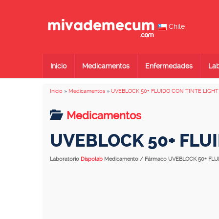
Chile
Inicio
Medicamentos
Enfermedades
Lab
Inicio
»
Medicamentos
»
UVEBLOCK 50+ FLUIDO CON TINTE LIGHT
Medicamentos
UVEBLOCK 50+ FLUI
Laboratorio
Dispolab
Medicamento / Fármaco UVEBLOCK 50+ FLU