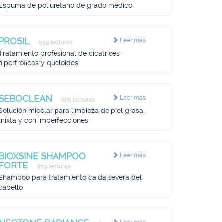
Espuma de poliuretano de grado médico
PROSIL
Leer más
559 lecturas
Tratamiento profesional de cicatrices
hipertróficas y queloides
SEBOCLEAN
Leer más
665 lecturas
Solución micelar para limpieza de piel grasa,
mixta y con imperfecciones
BIOXSINE SHAMPOO
Leer más
FORTE
879 lecturas
Shampoo para tratamiento caída severa del
cabello