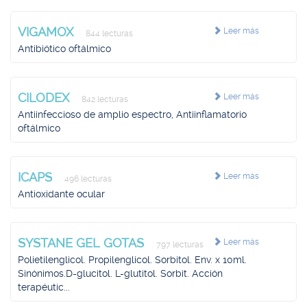
VIGAMOX
Leer más
844 lecturas
Antibiótico oftálmico
CILODEX
Leer más
842 lecturas
Antiinfeccioso de amplio espectro, Antiinflamatorio
oftálmico
ICAPS
Leer más
496 lecturas
Antioxidante ocular
SYSTANE GEL GOTAS
Leer más
797 lecturas
Polietilenglicol. Propilenglicol. Sorbitol. Env. x 10ml.
Sinónimos.D-glucitol. L-glutitol. Sorbit. Acción
terapéutic...