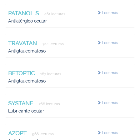
PATANOL S
Leer más
461 lecturas
Antialérgico ocular
TRAVATAN
Leer más
744 lecturas
Antiglaucomatoso
BETOPTIC
Leer más
167 lecturas
Antiglaucomatoso
SYSTANE
Leer más
266 lecturas
Lubricante ocular
AZOPT
Leer más
966 lecturas