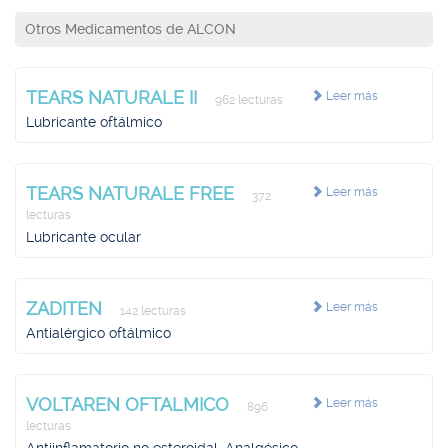
Otros Medicamentos de ALCON
TEARS NATURALE II
Leer más
962 lecturas
Lubricante oftálmico
TEARS NATURALE FREE
Leer más
372
lecturas
Lubricante ocular
ZADITEN
Leer más
142 lecturas
Antialérgico oftálmico
VOLTAREN OFTALMICO
Leer más
896
lecturas