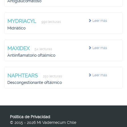
Antiglaucomatoso
MYDRIACYL
Leer más
990 lecturas
Midriático
MAXIDEX
Leer más
54 lecturas
Antiinflamatorio oftálmico
NAPHTEARS
Leer más
250 lecturas
Descongestionante oftálmico
Política de Privacidad
© 2015 - 2026 Mi Vademecum Chile