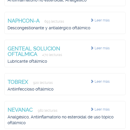
Antiinflamatorio no esteroidal, Analgésico
NAPHCON-A
Leer más
693 lecturas
Descongestionante y antialérgico oftálmico
GENTEAL SOLUCION
Leer más
OFTALMICA
470 lecturas
Lubricante oftálmico
TOBREX
Leer más
920 lecturas
Antiinfeccioso oftálmico
NEVANAC
Leer más
982 lecturas
Analgésico, Antiinflamatorio no esteroidal de uso tópico
oftálmico