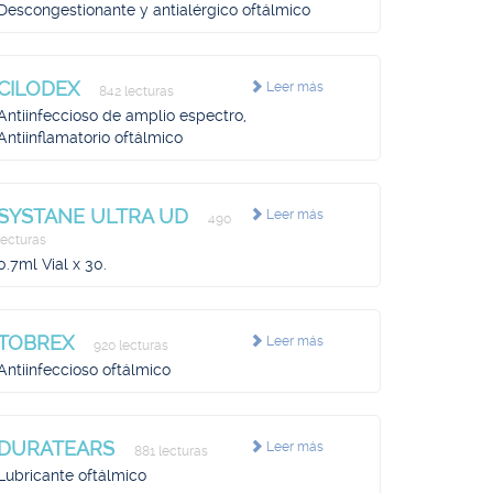
Descongestionante y antialérgico oftálmico
CILODEX
Leer más
842 lecturas
Antiinfeccioso de amplio espectro,
Antiinflamatorio oftálmico
SYSTANE ULTRA UD
Leer más
490
lecturas
0.7ml Vial x 30.
TOBREX
Leer más
920 lecturas
Antiinfeccioso oftálmico
DURATEARS
Leer más
881 lecturas
Lubricante oftálmico