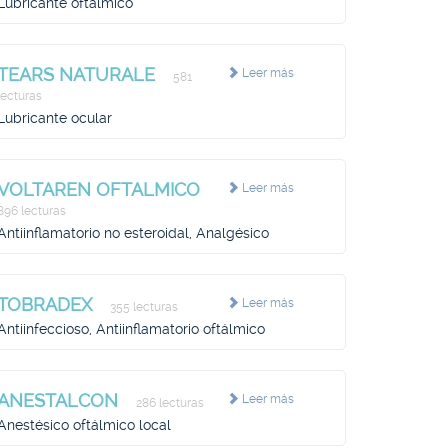
Lubricante oftálmico
TEARS NATURALE
Leer más
581
lecturas
Lubricante ocular
VOLTAREN OFTALMICO
Leer más
896 lecturas
Antiinflamatorio no esteroidal, Analgésico
TOBRADEX
Leer más
355 lecturas
Antiinfeccioso, Antiinflamatorio oftálmico
ANESTALCON
Leer más
286 lecturas
Anestésico oftálmico local