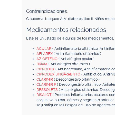
Contraindicaciones.
Glaucoma, bloqueo A-V, diabetes tipo II. Niños meno
Medicamentos relacionados
Este es un listado de algunos de los medicamentos
ACULAR
( Antiinflamatorio oftálmico, Antiinfla
AFLAREX
( Antiinflamatorio oftálmico )
AZ OFTENO
( Antialérgico ocular )
BRIXIA
( Antialérgico oftálmico )
CIPRODEX
( Antibacteriano, Antiinflamatorio oc
CIPRODEX UNGÃœENTO
( Antibiótico, Antiin
CLARIMIR
( Descongestivo oftálmico )
CLARIMIR F
( Descongestivo oftálmico, Antialér
DESSOLETS
( Antialérgico oftálmico, Desconge
DISALOT
( Procesos inflamatorios oculares co
conjuntiva bulbar, córnea y segmento anterior 
se justifiquen los riesgos del uso de agentes co