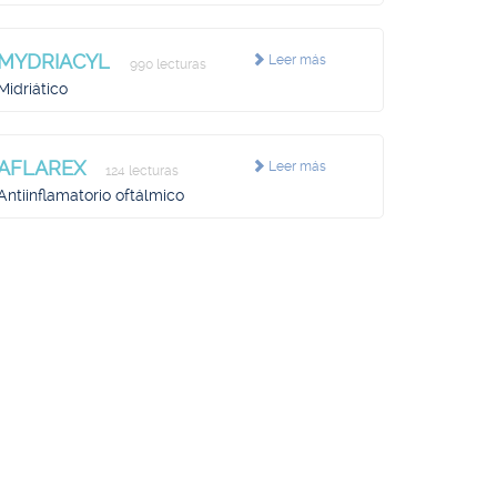
MYDRIACYL
Leer más
990 lecturas
Midriático
AFLAREX
Leer más
124 lecturas
Antiinflamatorio oftálmico