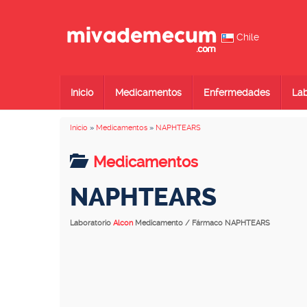
Chile
Inicio
Medicamentos
Enfermedades
Lab
Inicio
»
Medicamentos
»
NAPHTEARS
Medicamentos
NAPHTEARS
Laboratorio
Alcon
Medicamento / Fármaco NAPHTEARS