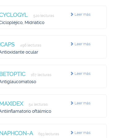
CYCLOGYL
Leer más
520 lecturas
Ciclopléjico, Midriático
ICAPS
Leer más
496 lecturas
Antioxidante ocular
BETOPTIC
Leer más
167 lecturas
Antiglaucomatoso
MAXIDEX
Leer más
54 lecturas
Antiinflamatorio oftálmico
NAPHCON-A
Leer más
693 lecturas