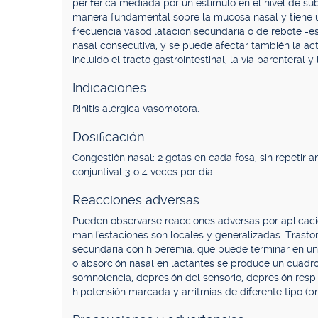
periférica mediada por un estímulo en el nivel de su
manera fundamental sobre la mucosa nasal y tiene u
frecuencia vasodilatación secundaria o de rebote -es
nasal consecutiva, y se puede afectar también la acti
incluido el tracto gastrointestinal, la vía parenteral 
Indicaciones.
Rinitis alérgica vasomotora.
Dosificación.
Congestión nasal: 2 gotas en cada fosa, sin repetir a
conjuntival 3 o 4 veces por día.
Reacciones adversas.
Pueden observarse reacciones adversas por aplicación
manifestaciones son locales y generalizadas. Trastor
secundaria con hiperemia, que puede terminar en una
o absorción nasal en lactantes se produce un cuadro 
somnolencia, depresión del sensorio, depresión respi
hipotensión marcada y arritmias de diferente tipo (bra