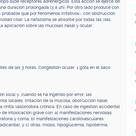
btipo a1de receptores adrenérgicos. Esta acción se ejerce de
na duración prolongada (3 a 4h). Por otro lado produce con
 probable que por fenómenos irritativos-, con obstrucción
vidad ciliar. La nafazolina se absorbe por todas las vías,
y la aplicación sobre las mucosas nasal y ocular.
ntes de las 3 horas. Congestión ocular: 1 gota en el saco
 local y, cuando se ha ingerido por error, las
nos locales: irritación de la mucosa, obstrucción nasal
 rinitis vasomotora crónica. En caso de ingestión accidental
de intoxicación grave con: a) manifestaciones nerviosas:
ratoria y coma; b) manifestaciones cardiovasculares:
dicardia), y c) otras: miosis, hipoglucemia, hipotermia.