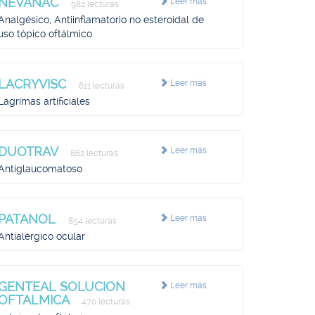
NEVANAC
Leer más
982 lecturas
Analgésico, Antiinflamatorio no esteroidal de
uso tópico oftálmico
LACRYVISC
Leer más
611 lecturas
Lágrimas artificiales
DUOTRAV
Leer más
862 lecturas
Antiglaucomatoso
PATANOL
Leer más
854 lecturas
Antialérgico ocular
GENTEAL SOLUCION
Leer más
OFTALMICA
470 lecturas