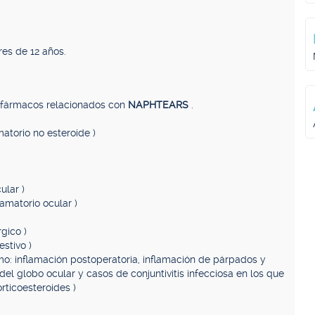
res de 12 años.
, fármacos relacionados con
NAPHTEARS
.
matorio no esteroide )
ular )
flamatorio ocular )
gico )
stivo )
mo: inflamación postoperatoria, inflamación de párpados y
del globo ocular y casos de conjuntivitis infecciosa en los que
rticoesteroides )