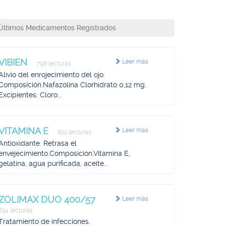
Últimos Medicamentos Registrados
VIBIEN
Leer más
798 lecturas
Alivio del enrojecimiento del ojo.
Composición.Nafazolina Clorhidrato 0,12 mg.
Excipientes: Cloro...
VITAMINA E
Leer más
622 lecturas
Antioxidante. Retrasa el
envejecimiento.Composición.Vitamina E,
gelatina, agua purificada, aceite...
ZOLIMAX DUO 400/57
Leer más
634 lecturas
Tratamiento de infecciones.