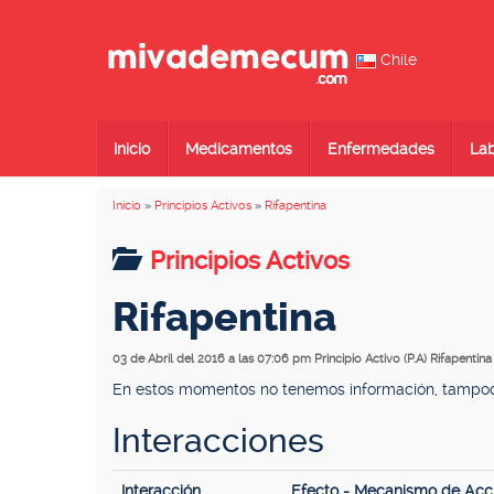
Chile
Inicio
Medicamentos
Enfermedades
Lab
Inicio
»
Principios Activos
»
Rifapentina
Principios Activos
Rifapentina
03 de Abril del 2016 a las 07:06 pm
Principio Activo (P.A) Rifapentina
En estos momentos no tenemos información, tampoco 
Interacciones
Interacción
Efecto - Mecanismo de Acc