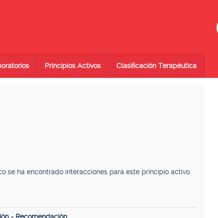
oratorios
Principios Activos
Clasificación Terapéutica
se ha encontrado interacciones para este principio activo.
ión - Recomendación