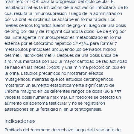
mamífero (mTOR) para la progresión del ciclo celular. El
resultado final es la inhibición de la activación linfocitaria, de lo
cual resulta la inmunosupresión. Luego de la administración
por vía oral, el sirolimús se absorbe en forma rápida. Los
niveles séricos logrados fueron de 9ng/ml luego de una dosis
de 2mg por día y de 17ng/ml cuando la dosis fue de 5mg por
día. Este agente inmunosupresor es metabolizado en forma
extensa por el citocromo hepático CYP3A4 para formar 7
metabolitos principales (incluyendo los derivados hidroxi,
desmetil, hidroxidesmetil). Después de una dosis única de
sirolimús marcada con 14C la mayor cantidad de radiactividad
se halló en las heces ( >90%) y una mínima proporción (2%) en
la orina. Estudios preclínicos no mostraron efectos
mutagénicos, mientras que los estudios carcinogénicos
mostraron un aumento estadísticamente significativo de
linfoma maligno en los diferentes rangos de dosis (86 a 357
veces la dosis humana máxima). En roedores se detectó un
aumento de adenoma testicular y no se registraron
alteraciones en la fertilidad ni en la teratogénesis.
Indicaciones.
Profilaxis del fenómeno de rechazo luego del trasplante de