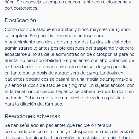
riñón. Se aconseja su empleo concomitante con ciclosporina y
corticosteroides.
Dosificación.
Como dosis de ataque en adultos y niños mayores de 13 años
se emplean 6mg por día, recomendándose para
mantenimiento una dosis de 2mg por día. La dosis inicial debe
administrarse lo antes posible después del trasplante y deberá
espaciarse 4 horas de la administración de ciclosporina para no
afectar su biodisponibilidad. En pacientes con alto potencial de
rechazo la dosis de mantenimiento debe ser de 5mg por día,
en tanto que la dosis de ataque será de 15mg. La dosis en
pacientes pediátricos se basará en una media de 1mg/m2/día
y siendo la dosis de ataque de 3mg/m2. En sujetos añosos, con
falla renal o insuficiencia hepática se deberá reducir la dosis en
un tercio. Deben emplearse recipientes de vidrio o plástico
para la dilución del fármaco.
Reacciones adversas.
Se han señalado en pacientes que recibieron terapia
combinada con con sirolimús y ciclosporina, en más del 20% de
los casos, taquicardia, hipotensión, parestesias, astenia, fiebre,