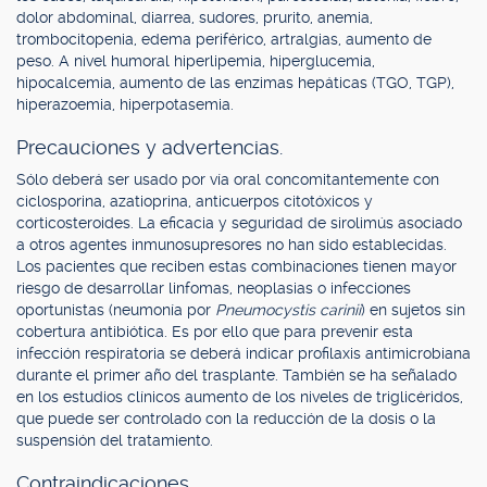
dolor abdominal, diarrea, sudores, prurito, anemia,
trombocitopenia, edema periférico, artralgias, aumento de
peso. A nivel humoral hiperlipemia, hiperglucemia,
hipocalcemia, aumento de las enzimas hepáticas (TGO, TGP),
hiperazoemia, hiperpotasemia.
Precauciones y advertencias.
Sólo deberá ser usado por vía oral concomitantemente con
ciclosporina, azatioprina, anticuerpos citotóxicos y
corticosteroides. La eficacia y seguridad de sirolimús asociado
a otros agentes inmunosupresores no han sido establecidas.
Los pacientes que reciben estas combinaciones tienen mayor
riesgo de desarrollar linfomas, neoplasias o infecciones
oportunistas (neumonía por
Pneumocystis carinii
) en sujetos sin
cobertura antibiótica. Es por ello que para prevenir esta
infección respiratoria se deberá indicar profilaxis antimicrobiana
durante el primer año del trasplante. También se ha señalado
en los estudios clínicos aumento de los niveles de triglicéridos,
que puede ser controlado con la reducción de la dosis o la
suspensión del tratamiento.
Contraindicaciones.