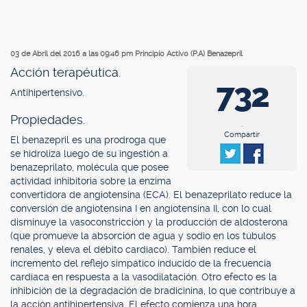
03 de Abril del 2016 a las 09:46 pm
Principio Activo (P.A) Benazepril
Acción terapéutica.
732
Antihipertensivo.
Propiedades.
.
Compartir
El benazepril es una prodroga que
se hidroliza luego de su ingestión a
benazeprilato, molécula que posee
actividad inhibitoria sobre la enzima
convertidora de angiotensina (ECA). El benazeprilato reduce la
conversión de angiotensina I en angiotensina II, con lo cual
disminuye la vasoconstricción y la producción de aldosterona
(que promueve la absorción de agua y sodio en los túbulos
renales, y eleva el débito cardíaco). También reduce el
incremento del reflejo simpático inducido de la frecuencia
cardíaca en respuesta a la vasodilatación. Otro efecto es la
inhibición de la degradación de bradicinina, lo que contribuye a
la acción antihipertensiva. El efecto comienza una hora