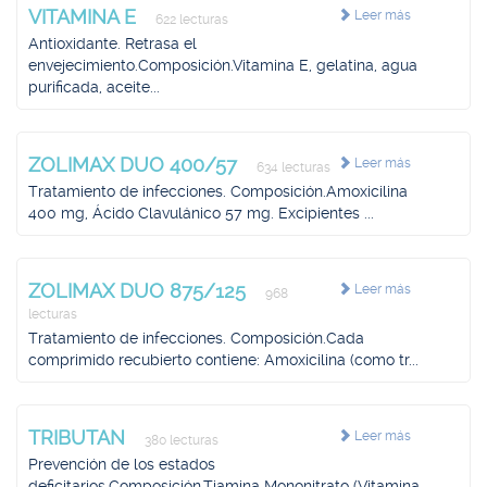
VITAMINA E
Leer más
622 lecturas
Antioxidante. Retrasa el
envejecimiento.Composición.Vitamina E, gelatina, agua
purificada, aceite...
ZOLIMAX DUO 400/57
Leer más
634 lecturas
Tratamiento de infecciones. Composición.Amoxicilina
400 mg, Ácido Clavulánico 57 mg. Excipientes ...
ZOLIMAX DUO 875/125
Leer más
968
lecturas
Tratamiento de infecciones. Composición.Cada
comprimido recubierto contiene: Amoxicilina (como tr...
TRIBUTAN
Leer más
380 lecturas
Prevención de los estados
deficitarios.Composición.Tiamina Mononitrato (Vitamina