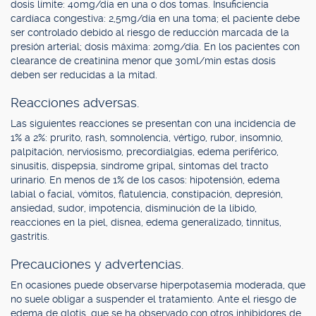
dosis límite: 40mg/día en una o dos tomas. Insuficiencia
cardíaca congestiva: 2,5mg/día en una toma; el paciente debe
ser controlado debido al riesgo de reducción marcada de la
presión arterial; dosis máxima: 20mg/día. En los pacientes con
clearance de creatinina menor que 30ml/min estas dosis
deben ser reducidas a la mitad.
Reacciones adversas.
Las siguientes reacciones se presentan con una incidencia de
1% a 2%: prurito, rash, somnolencia, vértigo, rubor, insomnio,
palpitación, nerviosismo, precordialgias, edema periférico,
sinusitis, dispepsia, síndrome gripal, síntomas del tracto
urinario. En menos de 1% de los casos: hipotensión, edema
labial o facial, vómitos, flatulencia, constipación, depresión,
ansiedad, sudor, impotencia, disminución de la libido,
reacciones en la piel, disnea, edema generalizado, tinnitus,
gastritis.
Precauciones y advertencias.
En ocasiones puede observarse hiperpotasemia moderada, que
no suele obligar a suspender el tratamiento. Ante el riesgo de
edema de glotis, que se ha observado con otros inhibidores de