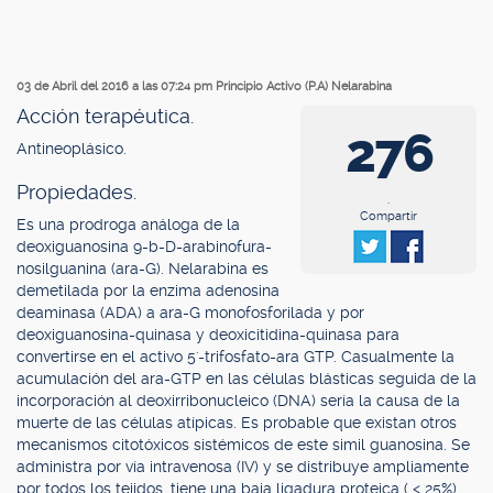
03 de Abril del 2016 a las 07:24 pm
Principio Activo (P.A) Nelarabina
Acción terapéutica.
276
Antineoplásico.
Propiedades.
.
Compartir
Es una prodroga análoga de la
deoxiguanosina 9-b-D-arabinofura-
nosilguanina (ara-G). Nelarabina es
demetilada por la enzima adenosina
deaminasa (ADA) a ara-G monofosforilada y por
deoxiguanosina-quinasa y deoxicitidina-quinasa para
convertirse en el activo 5'-trifosfato-ara GTP. Casualmente la
acumulación del ara-GTP en las células blásticas seguida de la
incorporación al deoxirribonucleico (DNA) sería la causa de la
muerte de las células atípicas. Es probable que existan otros
mecanismos citotóxicos sistémicos de este simil guanosina. Se
administra por vía intravenosa (IV) y se distribuye ampliamente
por todos los tejidos, tiene una baja ligadura proteica ( < 25%).