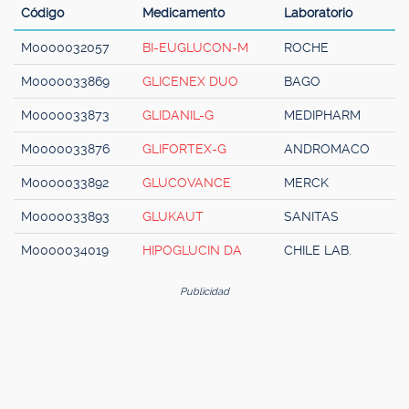
Código
Medicamento
Laboratorio
M0000032057
BI-EUGLUCON-M
ROCHE
M0000033869
GLICENEX DUO
BAGO
M0000033873
GLIDANIL-G
MEDIPHARM
M0000033876
GLIFORTEX-G
ANDROMACO
M0000033892
GLUCOVANCE
MERCK
M0000033893
GLUKAUT
SANITAS
M0000034019
HIPOGLUCIN DA
CHILE LAB.
Publicidad