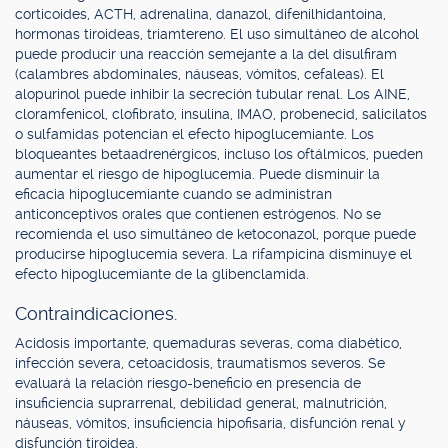
corticoides, ACTH, adrenalina, danazol, difenilhidantoína,
hormonas tiroideas, triamtereno. El uso simultáneo de alcohol
puede producir una reacción semejante a la del disulfiram
(calambres abdominales, náuseas, vómitos, cefaleas). El
alopurinol puede inhibir la secreción tubular renal. Los AINE,
cloramfenicol, clofibrato, insulina, IMAO, probenecid, salicilatos
o sulfamidas potencian el efecto hipoglucemiante. Los
bloqueantes betaadrenérgicos, incluso los oftálmicos, pueden
aumentar el riesgo de hipoglucemia. Puede disminuir la
eficacia hipoglucemiante cuando se administran
anticonceptivos orales que contienen estrógenos. No se
recomienda el uso simultáneo de ketoconazol, porque puede
producirse hipoglucemia severa. La rifampicina disminuye el
efecto hipoglucemiante de la glibenclamida.
Contraindicaciones.
Acidosis importante, quemaduras severas, coma diabético,
infección severa, cetoacidosis, traumatismos severos. Se
evaluará la relación riesgo-beneficio en presencia de
insuficiencia suprarrenal, debilidad general, malnutrición,
náuseas, vómitos, insuficiencia hipofisaria, disfunción renal y
disfunción tiroidea.