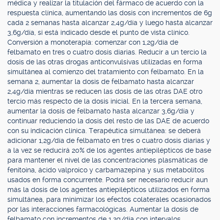
médica y realizar la titulación del fármaco de acuerdo con la
respuesta clínica, aumentando las dosis con incrementos de 6g
cada 2 semanas hasta alcanzar 2,4g/día y luego hasta alcanzar
3,6g/día, si está indicado desde el punto de vista clínico.
Conversión a monoterapia: comenzar con 1,2g/día de
felbamato en tres o cuatro dosis diarias. Reducir a un tercio la
dosis de las otras drogas anticonvulsivas utilizadas en forma
simultánea al comienzo del tratamiento con felbamato. En la
semana 2, aumentar la dosis de felbamato hasta alcanzar
2,4g/día mientras se reducen las dosis de las otras DAE otro
tercio más respecto de la dosis inicial. En la tercera semana,
aumentar la dosis de felbamato hasta alcanzar 3,6g/día y
continuar reduciendo la dosis del resto de las DAE de acuerdo
con su indicación clínica. Terapéutica simultánea: se deberá
adicionar 1,2g/día de felbamato en tres o cuatro dosis diarias y
a la vez se reducirá 20% de los agentes antiepilépticos de base
para mantener el nivel de las concentraciones plasmáticas de
fenitoína, ácido valproico y carbamazepina y sus metabolitos
usados en forma concurrente. Podrá ser necesario reducir aun
más la dosis de los agentes antiepilépticos utilizados en forma
simultánea, para minimizar los efectos colaterales ocasionados
por las interacciones farmacológicas. Aumentar la dosis de
felbamato con incrementos de 1,2g/día con intervalos