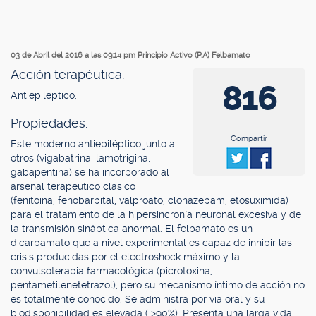
03 de Abril del 2016 a las 09:14 pm
Principio Activo (P.A) Felbamato
Acción terapéutica.
816
Antiepiléptico.
Propiedades.
.
Compartir
Este moderno antiepiléptico junto a
otros (vigabatrina, lamotrigina,
gabapentina) se ha incorporado al
arsenal terapéutico clásico
(fenitoína, fenobarbital, valproato, clonazepam, etosuximida)
para el tratamiento de la hipersincronía neuronal excesiva y de
la transmisión sináptica anormal. El felbamato es un
dicarbamato que a nivel experimental es capaz de inhibir las
crisis producidas por el electroshock máximo y la
convulsoterapia farmacológica (picrotoxina,
pentametilenetetrazol), pero su mecanismo íntimo de acción no
es totalmente conocido. Se administra por vía oral y su
biodisponibilidad es elevada ( >90%). Presenta una larga vida