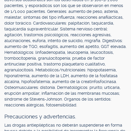
pacientes, y esporádicos son los que se observaron en menos
de 1/1.000 pacientes. Generales: aumento de peso, astenia,
malestar, síntomas del tipo influenza; reacciones anafilácticas,
dolor torácico. Cardiovasculares: palpitación, taquicardia,
taquicardia supraventricular. Sistema nervioso central:
agitación, trastornos psicológicos, reacciones agresivas,
alucinaciones, euforia, intento de suicidio, migraña. Digestivos:
aumento de TGO, esofagitis, aumento del apetito, GGT elevada.
Hematológicos: linfoadenopatía, leucopenia, leucocitosis,
trombocitopenia, granulocitopenia; prueba de factor
antinuclear positiva, trastorno plaquetario cualitativo,
agranulocitosis. Metabólicos/nutricionales: hipopotasemia,
hiponatremia, aumento de la LDH, aumento de la fosfatasa
alcalina, hipofosfatemia; aumento de la creatinfosfocinasa.
Osteomusculares: distonía. Dermatológicos: prurito; urticaria,
erupción ampollar; inflamación de las membranas mucosas;
síndrome de Stevens-Johnson. Organos de los sentidos:
reacciones alérgicas, fotosensibilidad.
Precauciones y advertencias.
Las drogas antiepilépticas no deberán suspenderse en forma