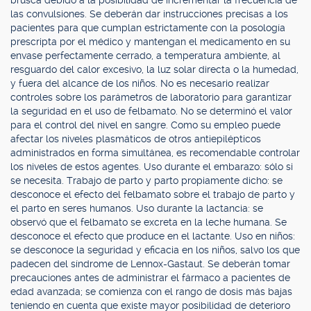
brusca debido a la posibilidad de incrementar la frecuencia de
las convulsiones. Se deberán dar instrucciones precisas a los
pacientes para que cumplan estrictamente con la posología
prescripta por el médico y mantengan el medicamento en su
envase perfectamente cerrado, a temperatura ambiente, al
resguardo del calor excesivo, la luz solar directa o la humedad,
y fuera del alcance de los niños. No es necesario realizar
controles sobre los parámetros de laboratorio para garantizar
la seguridad en el uso de felbamato. No se determinó el valor
para el control del nivel en sangre. Como su empleo puede
afectar los niveles plasmáticos de otros antiepilépticos
administrados en forma simultánea, es recomendable controlar
los niveles de estos agentes. Uso durante el embarazo: sólo si
se necesita. Trabajo de parto y parto propiamente dicho: se
desconoce el efecto del felbamato sobre el trabajo de parto y
el parto en seres humanos. Uso durante la lactancia: se
observó que el felbamato se excreta en la leche humana. Se
desconoce el efecto que produce en el lactante. Uso en niños:
se desconoce la seguridad y eficacia en los niños, salvo los que
padecen del síndrome de Lennox-Gastaut. Se deberán tomar
precauciones antes de administrar el fármaco a pacientes de
edad avanzada; se comienza con el rango de dosis más bajas
teniendo en cuenta que existe mayor posibilidad de deterioro