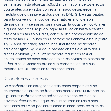
semanales hasta alcanzar 3,6g/día. La mayoría de los efectos
colaterales observados con este fármaco desaparecen a
medida que disminuye la dosis de las DAE. Si bien las pautas
para la conversión al uso de felbamato en monoterapia
demandarían 3 semanas para alcanzar la dosis de 3,6g/día, en
algunos pacientes se pudo lograr la titulación hasta alcanzar
esa dosis en tan sólo 3 días, con el ajuste correspondiente del
resto de las DAE. Niños con síndrome de Lennox-Gastaut (entre
2 y 14 años de edad): terapéutica simultánea: se deberán
adicionar 15mg/kg/día de felbamato en tres o cuatro dosis
diarias divididas y a la vez se deberá reducir en 20% el
antiepiléptico de base para controlar los niveles en plasma de
la fenitoína, el ácido valproico y la carbamazepina y sus
metabolitos, utilizados en forma concurrente.
Reacciones adversas.
Se clasificaron en categorías de sistemas corporales y se
enumeraron en orden de frecuencia decreciente utilizando las
siguientes definiciones: se definen como acontecimientos
adversos frecuentes a aquellos que ocurren en una o más
ocasiones en 1/100 pacientes como mínimo, acontecimientos
adversos ocasionales son los observados en 1/100-1/1.000