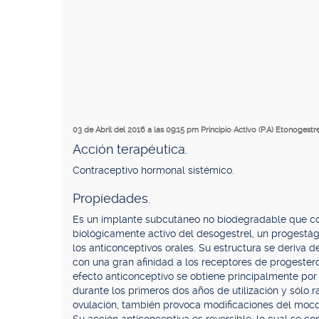
03 de Abril del 2016 a las 09:15 pm
Principio Activo (P.A) Etonogestr
Acción terapéutica.
Contraceptivo hormonal sistémico.
Propiedades.
Es un implante subcutáneo no biodegradable que con
biológicamente activo del desogestrel, un progestá
los anticonceptivos orales. Su estructura se deriva d
con una gran afinidad a los receptores de progester
efecto anticonceptivo se obtiene principalmente por 
durante los primeros dos años de utilización y sólo r
ovulación, también provoca modificaciones del moco