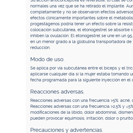
Su acción anticonceptiva es reversible, lo cual se c
normales una vez que se ha retirado el implante. Aun
completamente y no se observaron efectos adversos 
efectos clínicamente importantes sobre el metabolis
progestágenos podría tener un efecto sobre la resiste
colocación subcutánea, el etonogestrel se absorbe
inhiben la ovulación. El etonogestrel se une en un 95
en un menor grado a la globulina transportadora de 
reducción.
Modo de uso.
Se aplica por vía subcutánea entre el bíceps y el tr
aplicarse cualquier día si la mujer estaba tomando una 
fecha programada para la siguiente inyección en el 
Reacciones adversas.
Reacciones adversas con una frecuencia >5%: acné, 
Reacciones adversas con una frecuencia >2,5% y ≤5%:
modificaciones de la libido, dolor abdominal, dismeno
pueden provocar equimosis, irritación, dolor o prurito
Precauciones y advertencias.