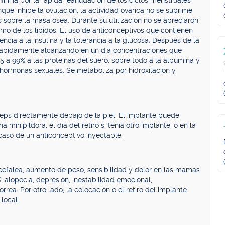
onfirma por la rápida reanudación de los ciclos menstruales
que inhibe la ovulación, la actividad ovárica no se suprime
sobre la masa ósea. Durante su utilización no se apreciaron
mo de los lípidos. El uso de anticonceptivos que contienen
ncia a la insulina y la tolerancia a la glucosa. Después de la
 rápidamente alcanzando en un día concentraciones que
,5 a 99% a las proteínas del suero, sobre todo a la albúmina y
hormonas sexuales. Se metaboliza por hidroxilación y
íceps directamente debajo de la piel. El implante puede
minipíldora, el día del retiro si tenía otro implante, o en la
caso de un anticonceptivo inyectable.
cefalea, aumento de peso, sensibilidad y dolor en las mamas.
 alopecia, depresión, inestabilidad emocional,
rrea. Por otro lado, la colocación o el retiro del implante
 local.