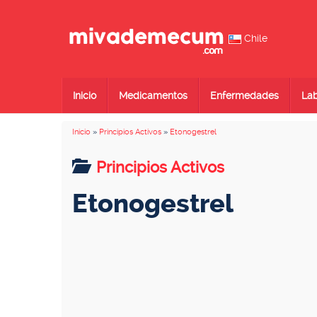
Chile
Inicio
Medicamentos
Enfermedades
Lab
Inicio
»
Principios Activos
»
Etonogestrel
Principios Activos
Etonogestrel