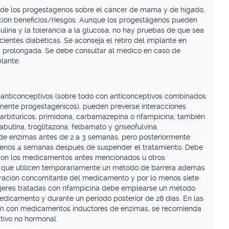
 de los progestágenos sobre el cáncer de mama y de hígado,
ación beneficios/riesgos. Aunque los progestágenos pueden
nsulina y la tolerancia a la glucosa, no hay pruebas de que sea
ientes diabéticas. Se aconseja el retiro del implante en
prolongada. Se debe consultar al médico en caso de
plante.
s anticonceptivos (sobre todo con anticonceptivos combinados
mente progestagénicos), pueden preverse interacciones
barbitúricos, primidona, carbamazepina o rifampicina; también
butina, troglitazona, felbamato y griseofulvina.
e enzimas antes de 2 a 3 semanas, pero posteriormente
menos 4 semanas después de suspender el tratamiento. Debe
 con los medicamentos antes mencionados u otros
 que utilicen temporariamente un método de barrera además
stración concomitante del medicamento y por lo menos siete
ujeres tratadas con rifampicina debe emplearse un método
edicamento y durante un período posterior de 28 días. En las
ión con medicamentos inductores de enzimas, se recomienda
ptivo no hormonal.