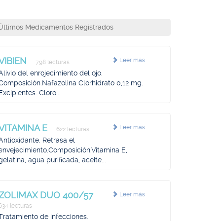
Últimos Medicamentos Registrados
VIBIEN
Leer más
798 lecturas
Alivio del enrojecimiento del ojo.
Composición.Nafazolina Clorhidrato 0,12 mg.
Excipientes: Cloro...
VITAMINA E
Leer más
622 lecturas
Antioxidante. Retrasa el
envejecimiento.Composición.Vitamina E,
gelatina, agua purificada, aceite...
ZOLIMAX DUO 400/57
Leer más
634 lecturas
Tratamiento de infecciones.