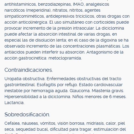
antihistamínicos, benzodiazepinas, IMAO, analgésicos
narcóticos (meperidina), nitratos, nitritos, agentes
simpaticomiméticos, antidepresivos tricíclicos, otras drogas con
acción anticolinérgica. El uso simultáneo con corticoides puede
provocar incremento de la presión intraocular. La diciclomina
puede afectar la absorción intestinal de varias drogas, en
especial las de disolución lenta; en el caso de la digoxina se ha
observado incremento de las concentraciones plasmáticas. Los
antiácidos pueden interferir su absorción. Antagonismo de la
acción gastrocinética: metoclopramida.
Contraindicaciones.
Uropatía obstructiva. Enfermedades obstructivas del tracto
gastrointestinal. Esofagitis por reflujo. Estado cardiovascular
inestable por hemorragia aguda. Glaucoma. Miastenia gravis.
Hipersensibilidad a la diciclomina. Niños menores de 6 meses.
Lactancia.
Sobredosificación.
Cefalea, náuseas, vómitos, visión borrosa, midriasis, calor, piel
seca, sequedad bucal, dificultad para tragar, estimulación del