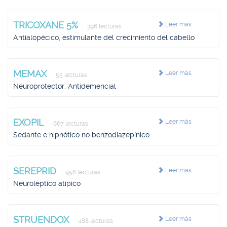
TRICOXANE 5%
Leer más
396 lecturas
Antialopécico, estimulante del crecimiento del cabello
MEMAX
Leer más
55 lecturas
Neuroprotector, Antidemencial
EXOPIL
Leer más
667 lecturas
Sedante e hipnótico no benzodiazepínico
SEREPRID
Leer más
956 lecturas
Neuroléptico atípico
STRUENDOX
Leer más
488 lecturas