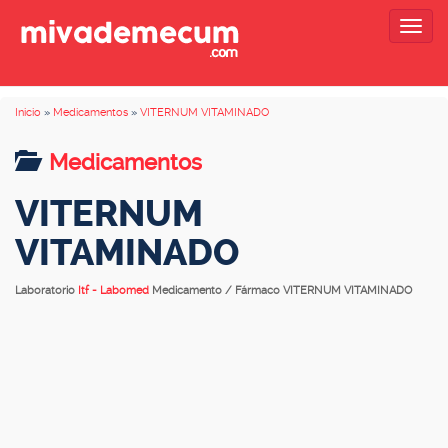
Togg
navig
Inicio
»
Medicamentos
»
VITERNUM VITAMINADO
Medicamentos
VITERNUM
VITAMINADO
Laboratorio
Itf - Labomed
Medicamento / Fármaco VITERNUM VITAMINADO