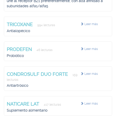
une al receptor BZ1 preferentemente, con alta afinidad a
subunidades alfa1/alfa5
TRICOXANE
Leer más
994 lecturas
Antialopécico
PRODEFEN
Leer más
46 lecturas
Probiótico
CONDROSULF DUO FORTE
Leer más
159
lecturas
Antiartrósico
NATICARE LAT
Leer más
417 lecturas
Suplemento alimentario