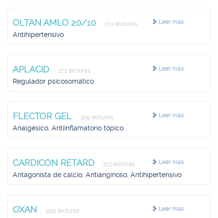
OLTAN AMLO 20/10
Leer más
701 lecturas
Antihipertensivo
APLACID
Leer más
272 lecturas
Regulador psicosomático
FLECTOR GEL
Leer más
309 lecturas
Analgésico, Antiinflamatorio tópico
CARDICON RETARD
Leer más
213 lecturas
Antagonista de calcio, Antianginoso, Antihipertensivo
OXAN
Leer más
995 lecturas