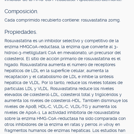
Composición.
Cada comprimido recubierto contiene: rosuvastatina 20mg.
Propiedades.
Rosuvastatina es un inhibidor selectivo y competitivo de la
enzima HMGCoA-reductasa, la enzima que convierte al 3-
hidroxi-3-metilglutaril CoA en mevalonato, un precursor del
colesterol. El sitio de acción primario de rosuvastatina es el
hígado. Rosuvastatina aumenta el número de receptores
hepáticos de LDL en la superficie celular, aumenta la
recaptación y el catabolismo de LDL e inhibe la síntesis
hepática de VLDL. Por lo tanto, reduce los niveles totales de
partículas LDL y VLDL. Rosuvastatina reduce los niveles
elevados de colesterol-LDL, colesterol total y triglicéridos y
aumenta los niveles de colesterol-HDL. También disminuye los
niveles de ApoB, HDL-C, VLDL-C, VLDL-TG y aumenta los
niveles de ApoA-1. La actividad inhibitoria de rosuvastatina
sobre la enzima HMG-CoA-reductasa ha sido comparada con
otros inhibidores de la enzima en ratas y perros
in vitro
y en
fragmentos humanos de enzimas hepáticas. Los estudios han