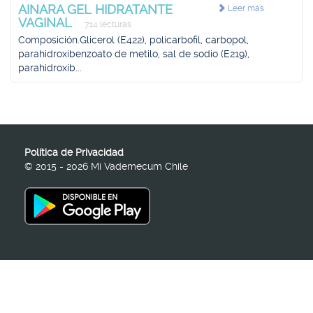
AINARA GEL HIDRATANTE
Leer más
VAGINAL
714 lecturas
Composición.Glicerol (E422), policarbofil, carbopol,
parahidroxibenzoato de metilo, sal de sodio (E219),
parahidroxib...
Política de Privacidad
© 2015 - 2026 Mi Vademecum Chile