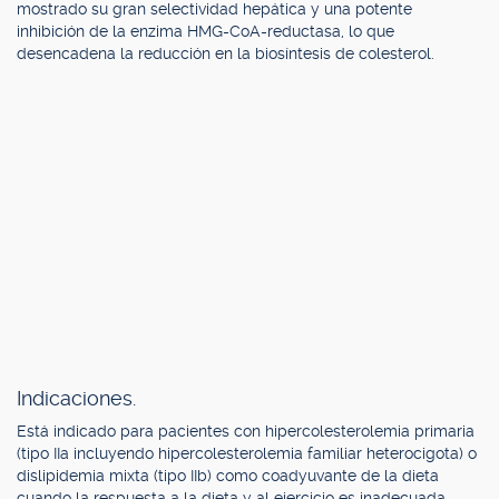
mostrado su gran selectividad hepática y una potente
inhibición de la enzima HMG-CoA-reductasa, lo que
desencadena la reducción en la biosíntesis de colesterol.
Indicaciones.
Está indicado para pacientes con hipercolesterolemia primaria
(tipo IIa incluyendo hipercolesterolemia familiar heterocigota) o
dislipidemia mixta (tipo IIb) como coadyuvante de la dieta
cuando la respuesta a la dieta y al ejercicio es inadecuada.