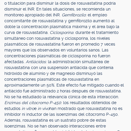
o titulación para disminuir la dosis de rosuvastatina podría
disminuir el INR. En tales situaciones, se recomienda un
monitoreo apropiado del INR.
Gemfibrozilo
: el empleo
concomitante de rosuvastatina y gemfibrozilo aumentó al
doble la concentración plasmática máxima y el área bajo la
curva de rosuvastatina.
Ciclosporina
: durante el tratamiento
simultáneo con rosuvastatina y ciclosporina, los niveles
plasmáticos de rosuvastatina fueron en promedio 7 veces
mayores que los observados en voluntarios sanos. Las
concentraciones plasmáticas de ciclosporina no fueron
afectadas.
Antiácidos
: la administración simultánea de
rosuvastatina con una suspensión antiácida que contenía
hidróxido de aluminio y de magnesio disminuyó las
concentraciones plasmáticas de rosuvastatina en
aproximadamente un 50%. Este efecto fue mitigado cuando el
antiácido fue administrado 2 horas después de rosuvastatina.
No se ha estudiado la relevancia clínica de esta interacción.
Enzimas del citocromo P-450
: los resultados obtenidos de
estudios
in vitro
e
in vivo
han mostrado que rosuvastatina no es
inhibidor ni inductor de las isoenzimas del citocromo P-450.
Además, rosuvastatina es un sustrato pobre de estas
isoenzimas. No se han observado interacciones entre