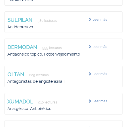
SULPILAN
Leer más
580 lecturas
Antidepresivo
DERMODAN
Leer más
555 lecturas
Antiacneico tópico, Fotoenvejecimiento
OLTAN
Leer más
609 lecturas
Antagonistas de angiotensina II
XUMADOL
Leer más
910 lecturas
Analgésico, Antipirético