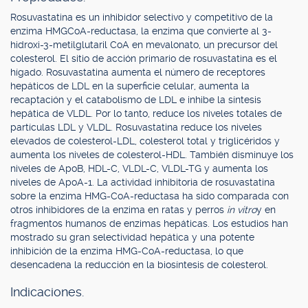
Rosuvastatina es un inhibidor selectivo y competitivo de la
enzima HMGCoA-reductasa, la enzima que convierte al 3-
hidroxi-3-metilglutaril CoA en mevalonato, un precursor del
colesterol. El sitio de acción primario de rosuvastatina es el
hígado. Rosuvastatina aumenta el número de receptores
hepáticos de LDL en la superficie celular, aumenta la
recaptación y el catabolismo de LDL e inhibe la síntesis
hepática de VLDL. Por lo tanto, reduce los niveles totales de
partículas LDL y VLDL. Rosuvastatina reduce los niveles
elevados de colesterol-LDL, colesterol total y triglicéridos y
aumenta los niveles de colesterol-HDL. También disminuye los
niveles de ApoB, HDL-C, VLDL-C, VLDL-TG y aumenta los
niveles de ApoA-1. La actividad inhibitoria de rosuvastatina
sobre la enzima HMG-CoA-reductasa ha sido comparada con
otros inhibidores de la enzima en ratas y perros
in vitro
y en
fragmentos humanos de enzimas hepáticas. Los estudios han
mostrado su gran selectividad hepática y una potente
inhibición de la enzima HMG-CoA-reductasa, lo que
desencadena la reducción en la biosíntesis de colesterol.
Indicaciones.