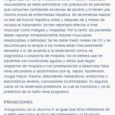
rosuvastatina se debe administrar con precaución en pacientes
que consumen cantidades excesivas de alcohol y/o tienen una
historia previa de enfermedad hepática. Se recomienda realizar
un test de función hepática antes y después de 3 meses de
iniciado el tratamiento. Se han reportado efectos a nivel
muscular como mialgias y miopatías. Por lo tanto, los pacientes
deben reportar inmediatamente dolores musculares
inexplicables o debilidad. Se les debe medir niveles de CK y se
discontinuará la terapia si los niveles están marcadamente
elevados o si, de acuerdo a la observación clínica, se
diagnostica o sospecha de miopatía. No se deberá usar en
pacientes con condiciones agudas y serias que hagan
sospechar de miopatía o con predisposición a desarrollar falla
renal secundaria a rabdomiólisis (por ej., sepsis, hipotensión,
cirugía mayor, trauma, desórdenes metabólicos, endócrinos o
electrolíticos severos, convulsiones incontroladas). En algunos
casos se ha observado proteinuria, la cual es transitoria y no es
predictiva de un daño renal progresivo.
Interacciones.
Antagonistas de la vitamina K
: al igual que otros inhibidores de
la HMG-reductasa, el inicio del tratamiento o la titulación