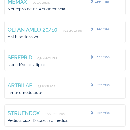
MEMAX
Leer más
55 lecturas
Neuroprotector, Antidemencial
OLTAN AMLO 20/10
Leer más
701 lecturas
Antihipertensivo
SEREPRID
Leer más
956 lecturas
Neuroléptico atípico
ARTRILAB
Leer más
33 lecturas
Inmunomodulador
STRUENDOX
Leer más
488 lecturas
Pediculicida, Dispositivo médico