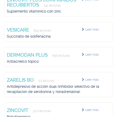
RECUBIERTOS
192 lecturas
Suplemento vitamínico con zinc
VESICARE
Leer más
819 lecturas
Succinato de solifenacina
DERMODAN PLUS
Leer más
636 lecturas
Antiacneico tópico
ZARELIS BO
Leer más
52 lecturas
Antidepresivo de acción dual (inhibidor selectivo de la
recaptación de serotonina y noradrenalina)
ZINCOVIT
Leer más
970 lecturas
Polivitamínico