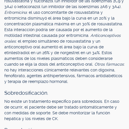
rosuvastatina y fluconazol (un inhibidor de las isoenzimas 2C9 y
3A4) o ketoconazol (un inhibidor de las isoenzimas 2A6 y 3A4).
Eritromicina
: el uso concomitante de rosuvastatina y
eritromicina disminuyó el área bajo la curva en un 20% y la
concentración plasmática máxima en un 30% de rosuvastatina.
Esta interacción podría ser causada por el aumento de la
motilidad intestinal causada por eritromicina.
Anticonceptivos
orales
: el empleo simultáneo de rosuvastatina y un
anticonceptivo oral aumentó el área bajo la curva de
etinilestradiol en un 26% y de norgestrel en un 34%. Estos
aumentos de los niveles plasmáticos deben considerarse
cuando se elija la dosis del anticonceptivo oral.
Otros fármacos
:
no hay interacciones clínicamente relevantes con digoxina,
fenofibrato, agentes antihipertensivos, fármacos antidiabéticos
y terapia de reemplazo hormonal.
Sobredosificación.
No existe un tratamiento específico para sobredosis. En caso
de ocurrir, el paciente debe ser tratado sintomáticamente y
con medidas de soporte. Se debe monitorizar la función
hepática y los niveles de CK.