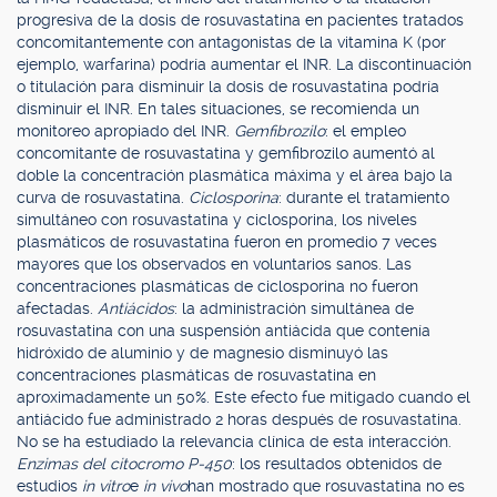
progresiva de la dosis de rosuvastatina en pacientes tratados
concomitantemente con antagonistas de la vitamina K (por
ejemplo, warfarina) podría aumentar el INR. La discontinuación
o titulación para disminuir la dosis de rosuvastatina podría
disminuir el INR. En tales situaciones, se recomienda un
monitoreo apropiado del INR.
Gemfibrozilo
: el empleo
concomitante de rosuvastatina y gemfibrozilo aumentó al
doble la concentración plasmática máxima y el área bajo la
curva de rosuvastatina.
Ciclosporina
: durante el tratamiento
simultáneo con rosuvastatina y ciclosporina, los niveles
plasmáticos de rosuvastatina fueron en promedio 7 veces
mayores que los observados en voluntarios sanos. Las
concentraciones plasmáticas de ciclosporina no fueron
afectadas.
Antiácidos
: la administración simultánea de
rosuvastatina con una suspensión antiácida que contenía
hidróxido de aluminio y de magnesio disminuyó las
concentraciones plasmáticas de rosuvastatina en
aproximadamente un 50%. Este efecto fue mitigado cuando el
antiácido fue administrado 2 horas después de rosuvastatina.
No se ha estudiado la relevancia clínica de esta interacción.
Enzimas del citocromo P-450
: los resultados obtenidos de
estudios
in vitro
e
in vivo
han mostrado que rosuvastatina no es