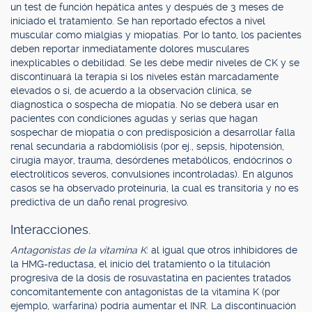
un test de función hepática antes y después de 3 meses de
iniciado el tratamiento. Se han reportado efectos a nivel
muscular como mialgias y miopatías. Por lo tanto, los pacientes
deben reportar inmediatamente dolores musculares
inexplicables o debilidad. Se les debe medir niveles de CK y se
discontinuará la terapia si los niveles están marcadamente
elevados o si, de acuerdo a la observación clínica, se
diagnostica o sospecha de miopatía. No se deberá usar en
pacientes con condiciones agudas y serias que hagan
sospechar de miopatía o con predisposición a desarrollar falla
renal secundaria a rabdomiólisis (por ej., sepsis, hipotensión,
cirugía mayor, trauma, desórdenes metabólicos, endócrinos o
electrolíticos severos, convulsiones incontroladas). En algunos
casos se ha observado proteinuria, la cual es transitoria y no es
predictiva de un daño renal progresivo.
Interacciones.
Antagonistas de la vitamina K
: al igual que otros inhibidores de
la HMG-reductasa, el inicio del tratamiento o la titulación
progresiva de la dosis de rosuvastatina en pacientes tratados
concomitantemente con antagonistas de la vitamina K (por
ejemplo, warfarina) podría aumentar el INR. La discontinuación