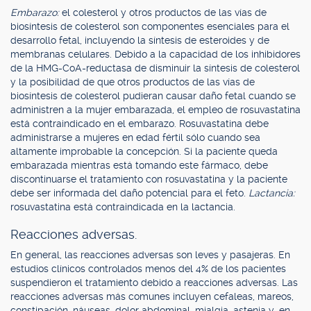
Embarazo:
el colesterol y otros productos de las vías de
biosíntesis de colesterol son componentes esenciales para el
desarrollo fetal, incluyendo la síntesis de esteroides y de
membranas celulares. Debido a la capacidad de los inhibidores
de la HMG-CoA-reductasa de disminuir la síntesis de colesterol
y la posibilidad de que otros productos de las vías de
biosíntesis de colesterol pudieran causar daño fetal cuando se
administren a la mujer embarazada, el empleo de rosuvastatina
está contraindicado en el embarazo. Rosuvastatina debe
administrarse a mujeres en edad fértil sólo cuando sea
altamente improbable la concepción. Si la paciente queda
embarazada mientras está tomando este fármaco, debe
discontinuarse el tratamiento con rosuvastatina y la paciente
debe ser informada del daño potencial para el feto.
Lactancia:
rosuvastatina está contraindicada en la lactancia.
Reacciones adversas.
En general, las reacciones adversas son leves y pasajeras. En
estudios clínicos controlados menos del 4% de los pacientes
suspendieron el tratamiento debido a reacciones adversas. Las
reacciones adversas más comunes incluyen cefaleas, mareos,
constipación, náuseas, dolor abdominal, mialgia, astenia y, en