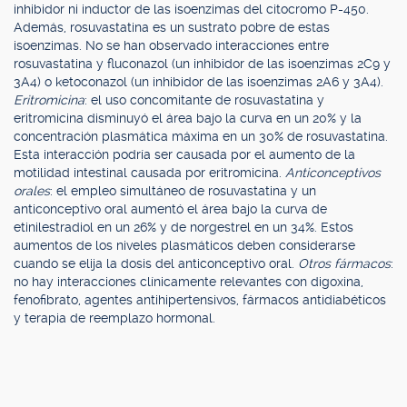
inhibidor ni inductor de las isoenzimas del citocromo P-450.
Además, rosuvastatina es un sustrato pobre de estas
isoenzimas. No se han observado interacciones entre
rosuvastatina y fluconazol (un inhibidor de las isoenzimas 2C9 y
3A4) o ketoconazol (un inhibidor de las isoenzimas 2A6 y 3A4).
Eritromicina
: el uso concomitante de rosuvastatina y
eritromicina disminuyó el área bajo la curva en un 20% y la
concentración plasmática máxima en un 30% de rosuvastatina.
Esta interacción podría ser causada por el aumento de la
motilidad intestinal causada por eritromicina.
Anticonceptivos
orales
: el empleo simultáneo de rosuvastatina y un
anticonceptivo oral aumentó el área bajo la curva de
etinilestradiol en un 26% y de norgestrel en un 34%. Estos
aumentos de los niveles plasmáticos deben considerarse
cuando se elija la dosis del anticonceptivo oral.
Otros fármacos
:
no hay interacciones clínicamente relevantes con digoxina,
fenofibrato, agentes antihipertensivos, fármacos antidiabéticos
y terapia de reemplazo hormonal.