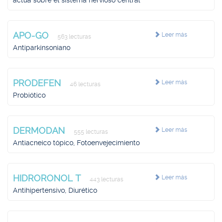
actúa sobre el sistema nervioso central
APO-GO
Leer más
563 lecturas
Antiparkinsoniano
PRODEFEN
Leer más
46 lecturas
Probiótico
DERMODAN
Leer más
555 lecturas
Antiacneico tópico, Fotoenvejecimiento
HIDRORONOL T
Leer más
443 lecturas
Antihipertensivo, Diurético