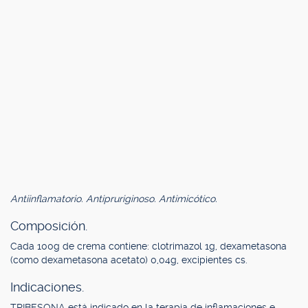
Antiinflamatorio. Antipruriginoso. Antimicótico.
Composición.
Cada 100g de crema contiene: clotrimazol 1g, dexametasona
(como dexametasona acetato) 0,04g, excipientes cs.
Indicaciones.
TRIBESONA está indicado en la terapia de inflamaciones e