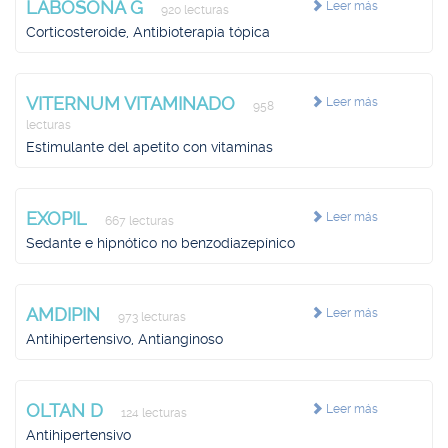
LABOSONA G
Leer más
920 lecturas
Corticosteroide, Antibioterapia tópica
VITERNUM VITAMINADO
Leer más
958
lecturas
Estimulante del apetito con vitaminas
EXOPIL
Leer más
667 lecturas
Sedante e hipnótico no benzodiazepínico
AMDIPIN
Leer más
973 lecturas
Antihipertensivo, Antianginoso
OLTAN D
Leer más
124 lecturas
Antihipertensivo