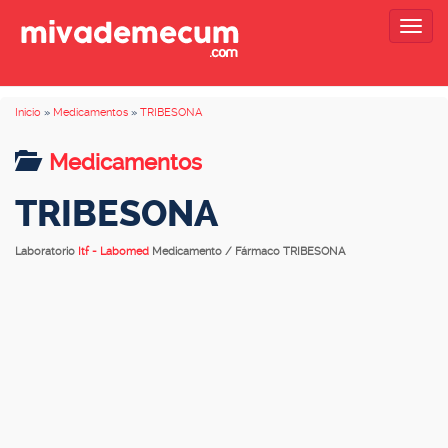
Togg
navig
Inicio
»
Medicamentos
»
TRIBESONA
Medicamentos
TRIBESONA
Laboratorio
Itf - Labomed
Medicamento / Fármaco TRIBESONA