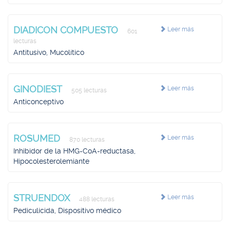
DIADICON COMPUESTO
Leer más
601
lecturas
Antitusivo, Mucolítico
GINODIEST
Leer más
505 lecturas
Anticonceptivo
ROSUMED
Leer más
870 lecturas
Inhibidor de la HMG-CoA-reductasa,
Hipocolesterolemiante
STRUENDOX
Leer más
488 lecturas
Pediculicida, Dispositivo médico