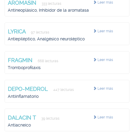
AROMASIN
Leer más
333 lecturas
Antineoplásico, Inhibidor de la aromatasa
LYRICA
Leer más
97 lecturas
Antiepiléptico, Analgésico neuroléptico
FRAGMIN
Leer más
668 lecturas
Tromboprofilaxis
DEPO-MEDROL
Leer más
447 lecturas
Antiinflamatorio
DALACIN T
Leer más
39 lecturas
Antiacneico