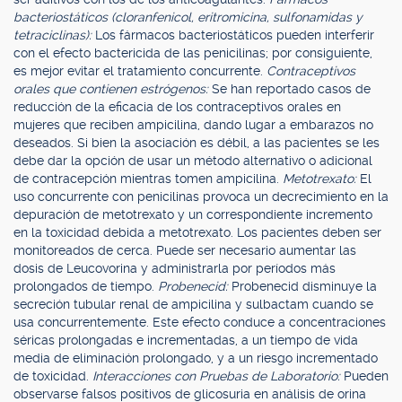
bacteriostáticos (cloranfenicol, eritromicina, sulfonamidas y
tetraciclinas):
Los fármacos bacteriostáticos pueden interferir
con el efecto bactericida de las penicilinas; por consiguiente,
es mejor evitar el tratamiento concurrente.
Contraceptivos
orales que contienen estrógenos:
Se han reportado casos de
reducción de la eficacia de los contraceptivos orales en
mujeres que reciben ampicilina, dando lugar a embarazos no
deseados. Si bien la asociación es débil, a las pacientes se les
debe dar la opción de usar un método alternativo o adicional
de contracepción mientras tomen ampicilina.
Metotrexato:
El
uso concurrente con penicilinas provoca un decrecimiento en la
depuración de metotrexato y un correspondiente incremento
en la toxicidad debida a metotrexato. Los pacientes deben ser
monitoreados de cerca. Puede ser necesario aumentar las
dosis de Leucovorina y administrarla por períodos más
prolongados de tiempo.
Probenecid:
Probenecid disminuye la
secreción tubular renal de ampicilina y sulbactam cuando se
usa concurrentemente. Este efecto conduce a concentraciones
séricas prolongadas e incrementadas, a un tiempo de vida
media de eliminación prolongado, y a un riesgo incrementado
de toxicidad.
Interacciones con Pruebas de Laboratorio:
Pueden
observarse falsos positivos de glicosuria en análisis de orina