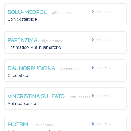
SOLU-MEDROL
Leer más
481 lecturas
Corticosteroide
PAPENZIMA
Leer más
652 lecturas
Enzimático, Antiinflamatorio
DAUNORRUBICINA
Leer más
381 lecturas
Citostático
VINCRISTINA SULFATO
Leer más
680 lecturas
Antineoplásico
MOTRIN
Leer más
610 lecturas