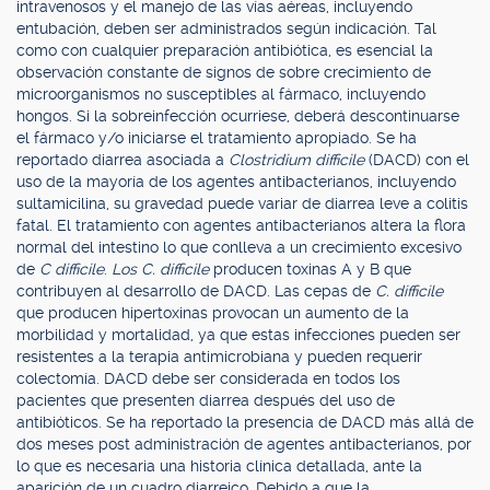
intravenosos y el manejo de las vías aéreas, incluyendo
entubación, deben ser administrados según indicación. Tal
como con cualquier preparación antibiótica, es esencial la
observación constante de signos de sobre crecimiento de
microorganismos no susceptibles al fármaco, incluyendo
hongos. Si la sobreinfección ocurriese, deberá descontinuarse
el fármaco y/o iniciarse el tratamiento apropiado. Se ha
reportado diarrea asociada a
Clostridium difficile
(DACD) con el
uso de la mayoría de los agentes antibacterianos, incluyendo
sultamicilina, su gravedad puede variar de diarrea leve a colitis
fatal. El tratamiento con agentes antibacterianos altera la flora
normal del intestino lo que conlleva a un crecimiento excesivo
de
C difficile
.
Los C. difficile
producen toxinas A y B que
contribuyen al desarrollo de DACD. Las cepas de
C. difficile
que producen hipertoxinas provocan un aumento de la
morbilidad y mortalidad, ya que estas infecciones pueden ser
resistentes a la terapia antimicrobiana y pueden requerir
colectomía. DACD debe ser considerada en todos los
pacientes que presenten diarrea después del uso de
antibióticos. Se ha reportado la presencia de DACD más allá de
dos meses post administración de agentes antibacterianos, por
lo que es necesaria una historia clínica detallada, ante la
aparición de un cuadro diarreico. Debido a que la