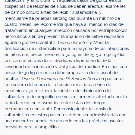
sulbactam y ampicilina. En aquellos casos de gonorrea con
sospechas de lesiones de sífilis, se deben efectuar exámenes
de campo oscuro antes de recibir sultamicilina, y
mensualmente pruebas serológicas durante un mínimo de
cuatro meses. Se recomienda que haya al menos 10 días de
tratamiento en cualquier infección causada por estreptococos
hemolíticos a fin de prevenir la aparición de fiebre reumática
aguda o glomerulonefritis.
Uso en Infantes y Niños:
la
dosificación de sultamicilina para la mayoría de las infecciones
en niños con pesos menores a 30 kg es de 25-50 mg/kg/día
por vía oral en dos dosis, divididas, dependiendo de la
severidad de la infección y del juicio del médico. En niños con
pesos de 30 kg ó más se debe emplear la dosis usual de
adultos.
Uso en Pacientes con Disfunción Renal:
en pacientes
con severo deterioro de la función renal (clearence de
creatinina < 30 mL/min), la cinética de eliminación del
sulbactam y de ampicilina se ve similarmente afectada por lo
tanto la relación plasmática entre estas dos drogas
permanecerá constante. Por consiguiente, las dosis de
sultamicilina en estos pacientes deben ser administradas con
una menor frecuencia, de acuerdo con las prácticas usuales
previstas para la ampicilina.