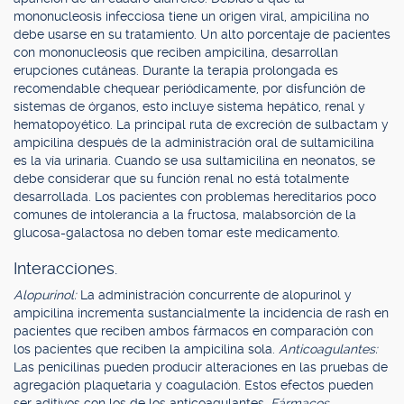
mononucleosis infecciosa tiene un origen viral, ampicilina no
debe usarse en su tratamiento. Un alto porcentaje de pacientes
con mononucleosis que reciben ampicilina, desarrollan
erupciones cutáneas. Durante la terapia prolongada es
recomendable chequear periódicamente, por disfunción de
sistemas de órganos, esto incluye sistema hepático, renal y
hematopoyético. La principal ruta de excreción de sulbactam y
ampicilina después de la administración oral de sultamicilina
es la vía urinaria. Cuando se usa sultamicilina en neonatos, se
debe considerar que su función renal no está totalmente
desarrollada. Los pacientes con problemas hereditarios poco
comunes de intolerancia a la fructosa, malabsorción de la
glucosa-galactosa no deben tomar este medicamento.
Interacciones.
Alopurinol:
La administración concurrente de alopurinol y
ampicilina incrementa sustancialmente la incidencia de rash en
pacientes que reciben ambos fármacos en comparación con
los pacientes que reciben la ampicilina sola.
Anticoagulantes:
Las penicilinas pueden producir alteraciones en las pruebas de
agregación plaquetaria y coagulación. Estos efectos pueden
ser aditivos con los de los anticoagulantes.
Fármacos