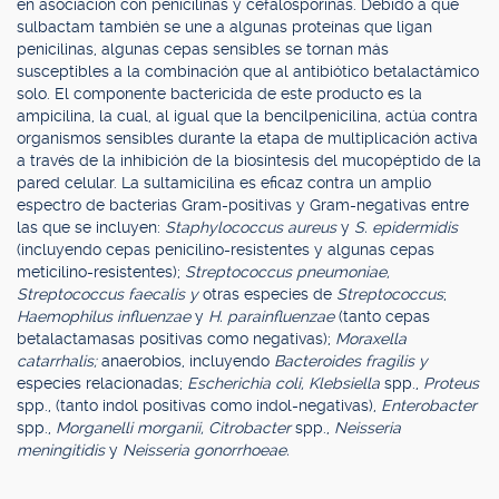
en asociación con penicilinas y cefalosporinas. Debido a que
sulbactam también se une a algunas proteínas que ligan
penicilinas, algunas cepas sensibles se tornan más
susceptibles a la combinación que al antibiótico betalactámico
solo. El componente bactericida de este producto es la
ampicilina, la cual, al igual que la bencilpenicilina, actúa contra
organismos sensibles durante la etapa de multiplicación activa
a través de la inhibición de la biosíntesis del mucopéptido de la
pared celular. La sultamicilina es eficaz contra un amplio
espectro de bacterias Gram-positivas y Gram-negativas entre
las que se incluyen:
Staphylococcus aureus
y
S. epidermidis
(incluyendo cepas penicilino-resistentes y algunas cepas
meticilino-resistentes);
Streptococcus pneumoniae,
Streptococcus faecalis y
otras especies de
Streptococcus
;
Haemophilus influenzae
y
H. parainfluenzae
(tanto cepas
betalactamasas positivas como negativas);
Moraxella
catarrhalis;
anaerobios, incluyendo
Bacteroides fragilis y
especies relacionadas;
Escherichia coli, Klebsiella
spp.,
Proteus
spp., (tanto indol positivas como indol-negativas),
Enterobacter
spp.,
Morganelli morganii, Citrobacter
spp.,
Neisseria
meningitidis
y
Neisseria gonorrhoeae.