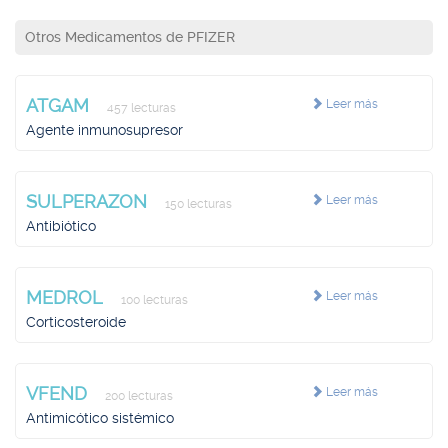
Otros Medicamentos de PFIZER
ATGAM
Leer más
457 lecturas
Agente inmunosupresor
SULPERAZON
Leer más
150 lecturas
Antibiótico
MEDROL
Leer más
100 lecturas
Corticosteroide
VFEND
Leer más
200 lecturas
Antimicótico sistémico