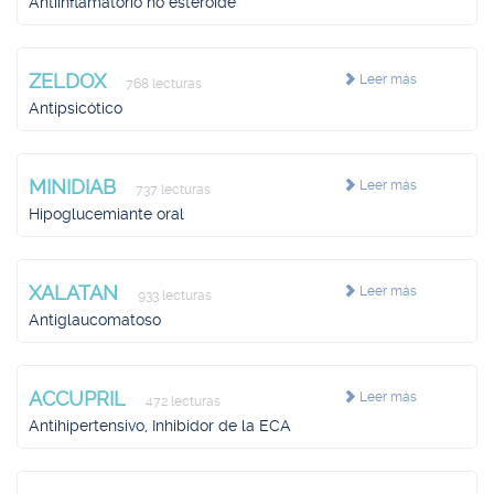
Antiinflamatorio no esteroide
ZELDOX
Leer más
768 lecturas
Antipsicótico
MINIDIAB
Leer más
737 lecturas
Hipoglucemiante oral
XALATAN
Leer más
933 lecturas
Antiglaucomatoso
ACCUPRIL
Leer más
472 lecturas
Antihipertensivo, Inhibidor de la ECA