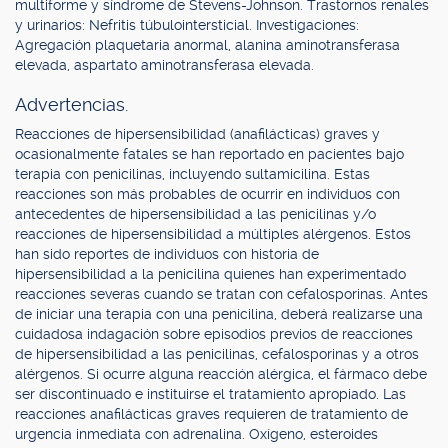
multiforme y síndrome de Stevens-Johnson. Trastornos renales
y urinarios: Nefritis túbulointersticial. Investigaciones:
Agregación plaquetaria anormal, alanina aminotransferasa
elevada, aspartato aminotransferasa elevada.
Advertencias.
Reacciones de hipersensibilidad (anafilácticas) graves y
ocasionalmente fatales se han reportado en pacientes bajo
terapia con penicilinas, incluyendo sultamicilina. Estas
reacciones son más probables de ocurrir en individuos con
antecedentes de hipersensibilidad a las penicilinas y/o
reacciones de hipersensibilidad a múltiples alérgenos. Estos
han sido reportes de individuos con historia de
hipersensibilidad a la penicilina quienes han experimentado
reacciones severas cuando se tratan con cefalosporinas. Antes
de iniciar una terapia con una penicilina, deberá realizarse una
cuidadosa indagación sobre episodios previos de reacciones
de hipersensibilidad a las penicilinas, cefalosporinas y a otros
alérgenos. Si ocurre alguna reacción alérgica, el fármaco debe
ser discontinuado e instituirse el tratamiento apropiado. Las
reacciones anafilácticas graves requieren de tratamiento de
urgencia inmediata con adrenalina. Oxígeno, esteroides