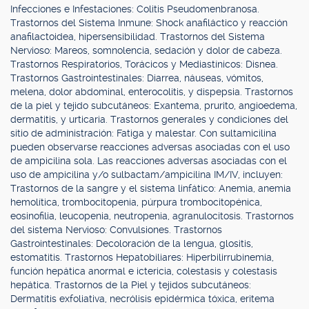
Infecciones e Infestaciones: Colitis Pseudomenbranosa.
Trastornos del Sistema Inmune: Shock anafiláctico y reacción
anafilactoidea, hipersensibilidad. Trastornos del Sistema
Nervioso: Mareos, somnolencia, sedación y dolor de cabeza.
Trastornos Respiratorios, Torácicos y Mediastínicos: Disnea.
Trastornos Gastrointestinales: Diarrea, náuseas, vómitos,
melena, dolor abdominal, enterocolitis, y dispepsia. Trastornos
de la piel y tejido subcutáneos: Exantema, prurito, angioedema,
dermatitis, y urticaria. Trastornos generales y condiciones del
sitio de administración: Fatiga y malestar. Con sultamicilina
pueden observarse reacciones adversas asociadas con el uso
de ampicilina sola. Las reacciones adversas asociadas con el
uso de ampicilina y/o sulbactam/ampicilina IM/IV, incluyen:
Trastornos de la sangre y el sistema linfático: Anemia, anemia
hemolítica, trombocitopenia, púrpura trombocitopénica,
eosinofilia, leucopenia, neutropenia, agranulocitosis. Trastornos
del sistema Nervioso: Convulsiones. Trastornos
Gastrointestinales: Decoloración de la lengua, glositis,
estomatitis. Trastornos Hepatobiliares: Hiperbilirrubinemia,
función hepática anormal e ictericia, colestasis y colestasis
hepática. Trastornos de la Piel y tejidos subcutáneos:
Dermatitis exfoliativa, necrólisis epidérmica tóxica, eritema