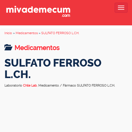
Togg
navig
Inicio
»
Medicamentos
»
SULFATO FERROSO L.CH.
Medicamentos
SULFATO FERROSO
L.CH.
Laboratorio
Chile Lab.
Medicamento / Fármaco SULFATO FERROSO L.CH.