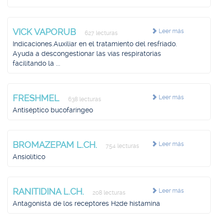
VICK VAPORUB
Leer más
627 lecturas
Indicaciones.Auxiliar en el tratamiento del resfriado.
Ayuda a descongestionar las vías respiratorias
facilitando la ...
FRESHMEL
Leer más
638 lecturas
Antiséptico bucofaríngeo
BROMAZEPAM L.CH.
Leer más
754 lecturas
Ansiolítico
RANITIDINA L.CH.
Leer más
208 lecturas
Antagonista de los receptores H2de histamina