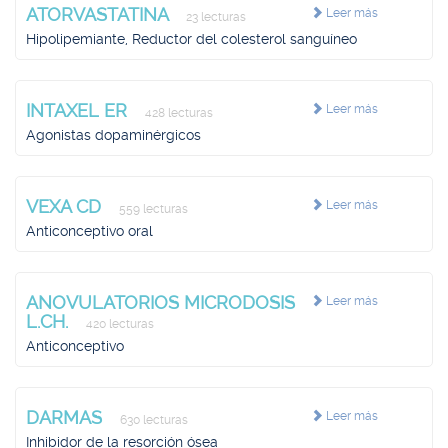
ATORVASTATINA
Leer más
23 lecturas
Hipolipemiante, Reductor del colesterol sanguíneo
INTAXEL ER
Leer más
428 lecturas
Agonistas dopaminérgicos
VEXA CD
Leer más
559 lecturas
Anticonceptivo oral
ANOVULATORIOS MICRODOSIS
Leer más
L.CH.
420 lecturas
Anticonceptivo
DARMAS
Leer más
630 lecturas
Inhibidor de la resorción ósea