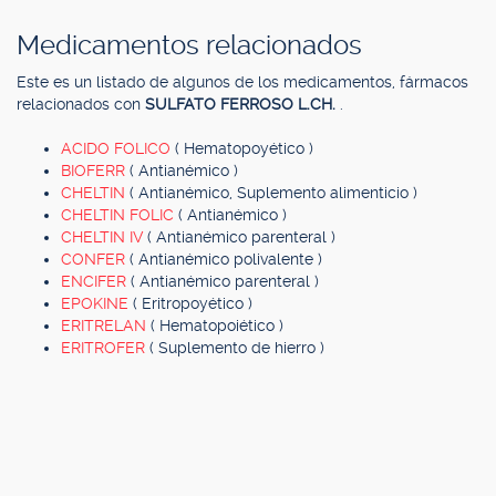
Medicamentos relacionados
Este es un listado de algunos de los medicamentos, fármacos
relacionados con
SULFATO FERROSO L.CH.
.
ACIDO FOLICO
( Hematopoyético )
BIOFERR
( Antianémico )
CHELTIN
( Antianémico, Suplemento alimenticio )
CHELTIN FOLIC
( Antianémico )
CHELTIN IV
( Antianémico parenteral )
CONFER
( Antianémico polivalente )
ENCIFER
( Antianémico parenteral )
EPOKINE
( Eritropoyético )
ERITRELAN
( Hematopoiético )
ERITROFER
( Suplemento de hierro )