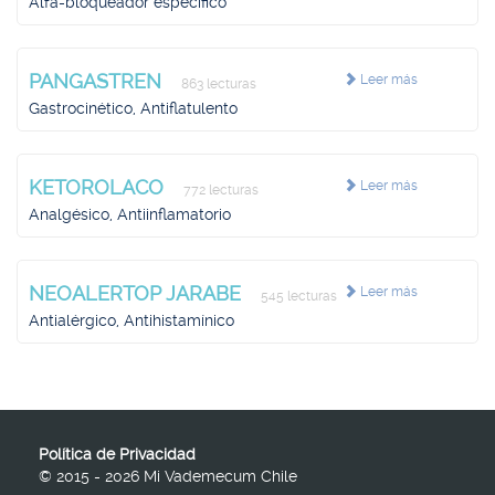
Alfa-bloqueador específico
PANGASTREN
Leer más
863 lecturas
Gastrocinético, Antiflatulento
KETOROLACO
Leer más
772 lecturas
Analgésico, Antiinflamatorio
NEOALERTOP JARABE
Leer más
545 lecturas
Antialérgico, Antihistamínico
Política de Privacidad
© 2015 - 2026 Mi Vademecum Chile