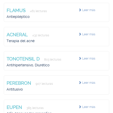
FLAMUS
Leer más
461 lecturas
Antiepiléptico
ACNERAL
Leer más
432 lecturas
Terapia del acné
TONOTENSIL D
Leer más
803 lecturas
Antihipertensivo, Diurético
PEREBRON
Leer más
907 lecturas
Antitusivo
EUPEN
Leer más
385 lecturas