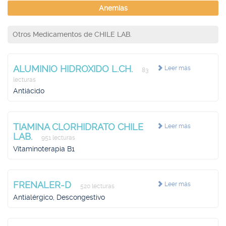
Anemias
Otros Medicamentos de CHILE LAB.
ALUMINIO HIDROXIDO L.CH.
Leer más
83
lecturas
Antiácido
TIAMINA CLORHIDRATO CHILE
Leer más
LAB.
951 lecturas
Vitaminoterapia B1
FRENALER-D
Leer más
520 lecturas
Antialérgico, Descongestivo