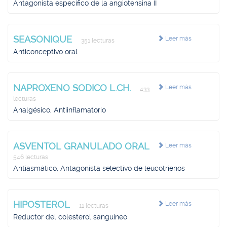
Antagonista específico de la angiotensina II
SEASONIQUE
Leer más
351 lecturas
Anticonceptivo oral
NAPROXENO SODICO L.CH.
Leer más
433
lecturas
Analgésico, Antiinflamatorio
ASVENTOL GRANULADO ORAL
Leer más
546 lecturas
Antiasmático, Antagonista selectivo de leucotrienos
HIPOSTEROL
Leer más
11 lecturas
Reductor del colesterol sanguíneo