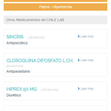
Fiebre - Hipertermia
Otros Medicamentos de CHILE LAB.
SINCRIS
Leer más
428 lecturas
Antipsicótico
CLOROQUINA DIFOSFATO L.CH.
Leer más
920 lecturas
Antiparasitario
HIPREX 50 MG
Leer más
478 lecturas
Diurético