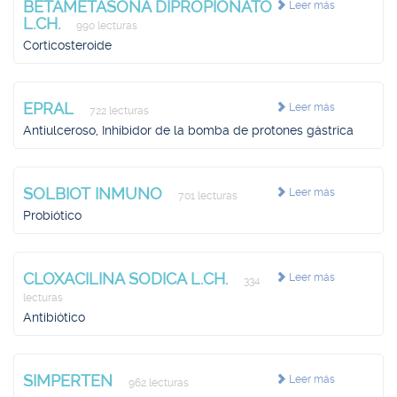
BETAMETASONA DIPROPIONATO
Leer más
L.CH.
990 lecturas
Corticosteroide
EPRAL
Leer más
722 lecturas
Antiulceroso, Inhibidor de la bomba de protones gástrica
SOLBIOT INMUNO
Leer más
701 lecturas
Probiótico
CLOXACILINA SODICA L.CH.
Leer más
334
lecturas
Antibiótico
SIMPERTEN
Leer más
962 lecturas