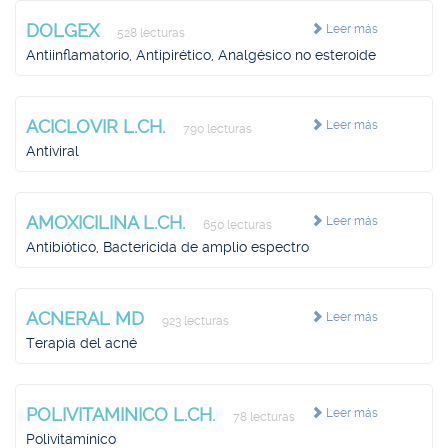
DOLGEX
Leer más
528 lecturas
Antiinflamatorio, Antipirético, Analgésico no esteroide
ACICLOVIR L.CH.
Leer más
790 lecturas
Antiviral
AMOXICILINA L.CH.
Leer más
650 lecturas
Antibiótico, Bactericida de amplio espectro
ACNERAL MD
Leer más
923 lecturas
Terapia del acné
POLIVITAMINICO L.CH.
Leer más
78 lecturas
Polivitamínico