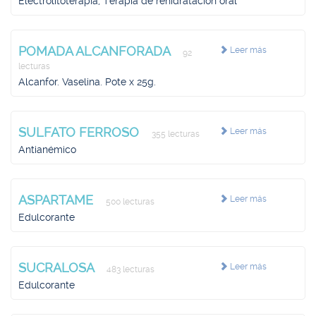
Electrolitoterapia, Terapia de rehidratación oral
POMADA ALCANFORADA
Leer más
92
lecturas
Alcanfor. Vaselina. Pote x 25g.
SULFATO FERROSO
Leer más
355 lecturas
Antianémico
ASPARTAME
Leer más
500 lecturas
Edulcorante
SUCRALOSA
Leer más
483 lecturas
Edulcorante