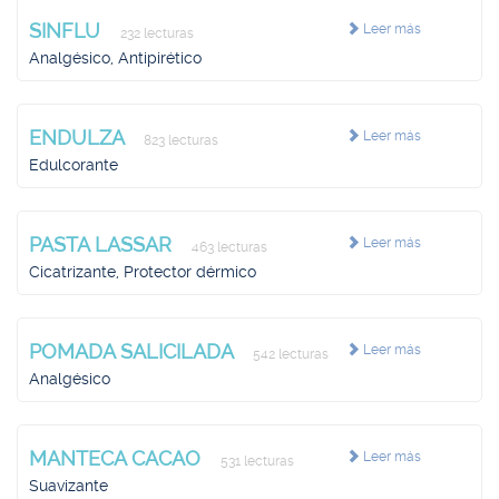
SINFLU
Leer más
232 lecturas
Analgésico, Antipirético
ENDULZA
Leer más
823 lecturas
Edulcorante
PASTA LASSAR
Leer más
463 lecturas
Cicatrizante, Protector dérmico
POMADA SALICILADA
Leer más
542 lecturas
Analgésico
MANTECA CACAO
Leer más
531 lecturas
Suavizante