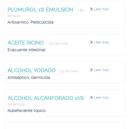
PLOMUROL 1% EMULSION
Leer más
180
lecturas
Antisárnico, Pediculicida
ACEITE RICINO
Leer más
615 lecturas
Evacuante intestinal
ALCOHOL YODADO
Leer más
93 lecturas
Antiséptico, Germicida
ALCOHOL ALCANFORADO 10%
Leer más
112 lecturas
Rubefaciente tópico