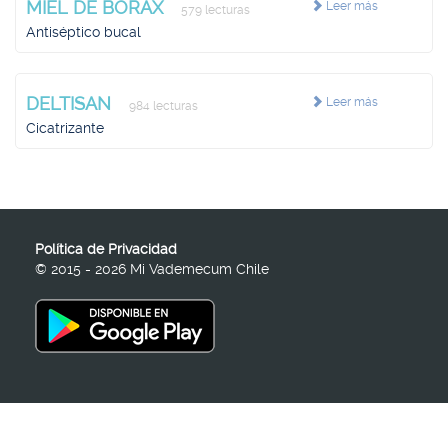
MIEL DE BORAX
Leer más
579 lecturas
Antiséptico bucal
DELTISAN
Leer más
984 lecturas
Cicatrizante
Política de Privacidad
© 2015 - 2026 Mi Vademecum Chile