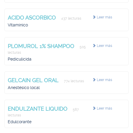
ACIDO ASCORBICO
Leer más
437 lecturas
Vitamínico
PLOMUROL 1% SHAMPOO
Leer más
505
lecturas
Pediculicida
GELCAIN GEL ORAL
Leer más
774 lecturas
Anestésico local
ENDULZANTE LIQUIDO
Leer más
567
lecturas
Edulcorante