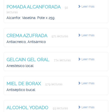
POMADA ALCANFORADA
Leer más
92
lecturas
Alcanfor. Vaselina. Pote x 25g.
CREMA AZUFRADA
Leer más
971 lecturas
Antiacneico, Antisárnico
GELCAIN GEL ORAL
Leer más
774 lecturas
Anestésico local
MIEL DE BORAX
Leer más
579 lecturas
Antiséptico bucal
ALCOHOL YODADO
Leer más
93 lecturas