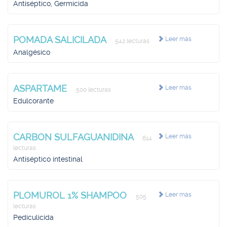
Antiséptico, Germicida
POMADA SALICILADA
Leer más
542 lecturas
Analgésico
ASPARTAME
Leer más
500 lecturas
Edulcorante
CARBON SULFAGUANIDINA
Leer más
614
lecturas
Antiséptico intestinal
PLOMUROL 1% SHAMPOO
Leer más
505
lecturas
Pediculicida