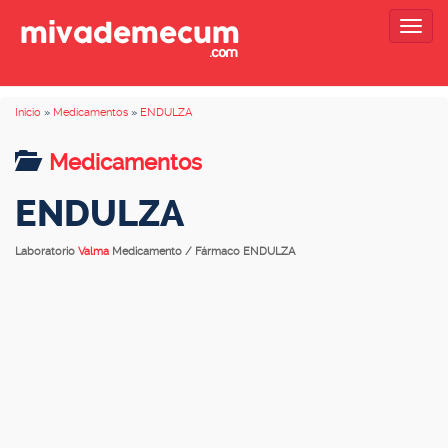
Togg
navig
Inicio
»
Medicamentos
»
ENDULZA
Medicamentos
ENDULZA
Laboratorio
Valma
Medicamento / Fármaco ENDULZA