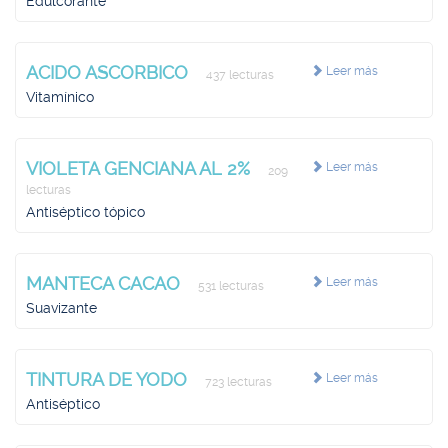
Edulcorante
ACIDO ASCORBICO
Leer más
437 lecturas
Vitamínico
VIOLETA GENCIANA AL 2%
Leer más
209
lecturas
Antiséptico tópico
MANTECA CACAO
Leer más
531 lecturas
Suavizante
TINTURA DE YODO
Leer más
723 lecturas
Antiséptico