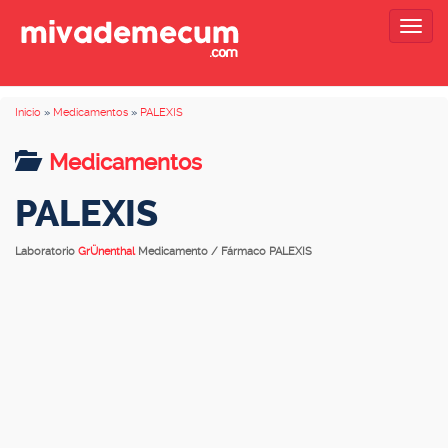
Togg
navig
Inicio
»
Medicamentos
»
PALEXIS
Medicamentos
PALEXIS
Laboratorio
GrÜnenthal
Medicamento / Fármaco PALEXIS