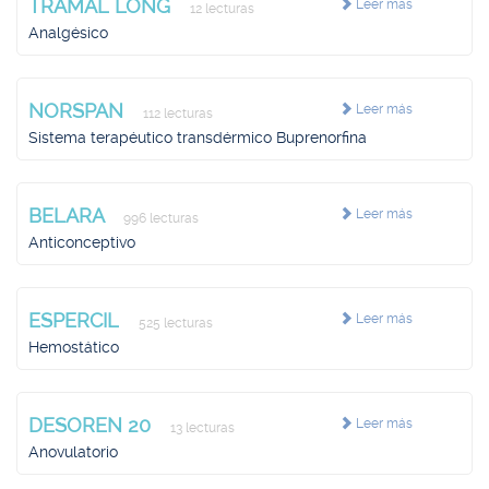
TRAMAL LONG
Leer más
12 lecturas
Analgésico
NORSPAN
Leer más
112 lecturas
Sistema terapéutico transdérmico Buprenorfina
BELARA
Leer más
996 lecturas
Anticonceptivo
ESPERCIL
Leer más
525 lecturas
Hemostático
DESOREN 20
Leer más
13 lecturas
Anovulatorio