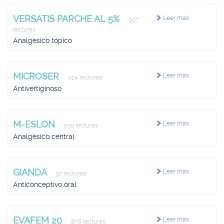
VERSATIS PARCHE AL 5%
Leer más
907
lecturas
Analgésico tópico
MICROSER
Leer más
424 lecturas
Antivertiginoso
M-ESLON
Leer más
530 lecturas
Analgésico central
GIANDA
Leer más
37 lecturas
Anticonceptivo oral
EVAFEM 20
Leer más
876 lecturas