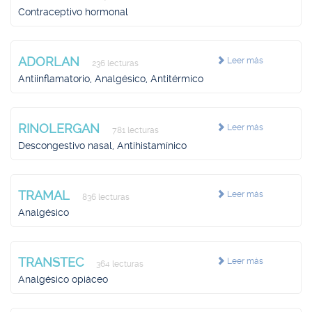
Contraceptivo hormonal
ADORLAN
Leer más
236 lecturas
Antiinflamatorio, Analgésico, Antitérmico
RINOLERGAN
Leer más
781 lecturas
Descongestivo nasal, Antihistamínico
TRAMAL
Leer más
836 lecturas
Analgésico
TRANSTEC
Leer más
364 lecturas
Analgésico opiáceo