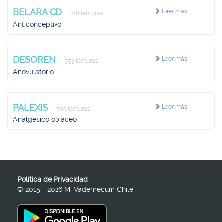
BELARA CD
Leer más
118 lecturas
Anticonceptivo
DESOREN
Leer más
553 lecturas
Anovulatorio
PALEXIS
Leer más
749 lecturas
Analgésico opiáceo
Política de Privacidad
© 2015 - 2026 Mi Vademecum Chile